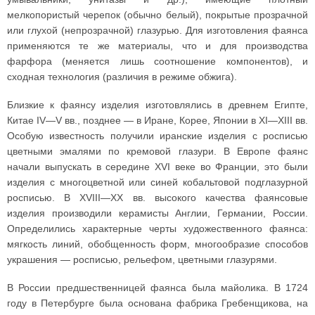
мелкопористый черепок (обычно белый), покрытые прозрачной
или глухой (непрозрачной) глазурью. Для изготовления фаянса
применяются те же материалы, что и для производства
фарфора (меняется лишь соотношение компонентов), и
сходная технология (различия в режиме обжига).
Близкие к фаянсу изделия изготовлялись в древнем Египте,
Китае IV—V вв., позднее — в Иране, Корее, Японии в XI—XIII вв.
Особую известность получили иранские изделия с росписью
цветными эмалями по кремовой глазури. В Европе фаянс
начали выпускать в середине XVI веке во Франции, это были
изделия с многоцветной или синей кобальтовой подглазурной
росписью. В XVIII—XX вв. высокого качества фаянсовые
изделия производили керамисты Англии, Германии, России.
Определились характерные черты художественного фаянса:
мягкость линий, обобщенность форм, многообразие способов
украшения — росписью, рельефом, цветными глазурями.
В России предшественницей фаянса была майолика. В 1724
году в Петербурге была основана фабрика Гребенщикова, на