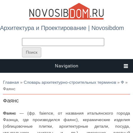
Архитектура и Проектирование | Novosibdom
Navigation
Вы здесь
Главная
»
Словарь архитектурно-строительных терминов
»
Ф
»
Фаянс
Фаянс
Фаянс
— (фр. faience, от названия итальянского города
Фаэнца, где производился фаянс), керамические изделия
(облицовочные плитки, архитектурные детали, посуда,
умывальники, унитазы и др.), имеющие плотный