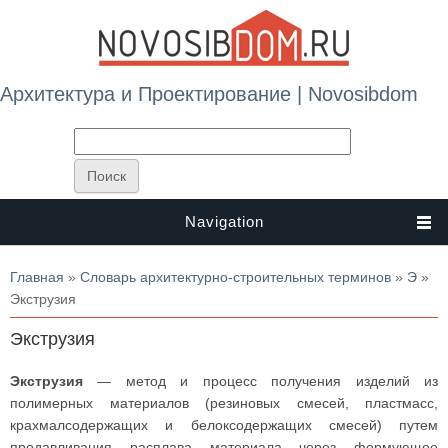
Архитектура и Проектирование | Novosibdom
Navigation
Вы здесь
Главная
»
Словарь архитектурно-строительных терминов
»
Э
»
Экструзия
Экструзия
Экструзия
— метод и процесс получения изделий из
полимерных материалов (резиновых смесей, пластмасс,
крахмалсодержащих и белоксодержащих смесей) путем
продавливания расплава материала через формующее