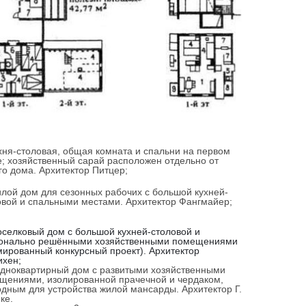
ухня-столовая, общая комната и спальни на первом
е; хозяйственный сарай расположен отдельно от
го дома. Архитектор Питцер;
илой дом для сезонных рабочих с большой кухней-
овой и спальными местами. Архитектор Фангмайер;
оселковый дом с большой кухней-столовой и
онально решёнными хозяйственными помещениями
мированный конкурсный проект). Архитектор
хен;
Одноквартирный дом с развитыми хозяйственными
щениями, изолированной прачечной и чердаком,
одным для устройства жилой мансарды. Архитектор Г.
ке.