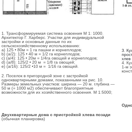
1. Трансформируемая система освоения М 1: 1000.
Архитектор Г. Харберс. Участки для индивидуальной
застройки и основные данные по их
сельскохозяйственному использованию:
а) 125 • 80м = 1 га пашни и корнеплодов;
3. Ку
b) (а/2): 125 • 40 м = 1/2 га корнеплодов;
прос
c) (а/4): 125 • 20м = 1/4га овощей и корнеплодов;
хлев
d) (а/8): 125/2 • 20 м = 1/8 га овощей;
4. К
e) (а/16): 125/2 •10 м = 1/16 га овощей.
1-м 
конст
2. Поселок в пригородной зоне с застройкой
одноквартирными домами, показанными на рис. 10.
Размеры земельных участков: ширина — 20 м. глубина —
50 м (= 1000 м2) обеспечивают благоприятные
возможности для их хозяйственного освоения. М 1:5000;
Одно
Двухквартирные дома с пристройкой хлева позади
(обычная планировка)