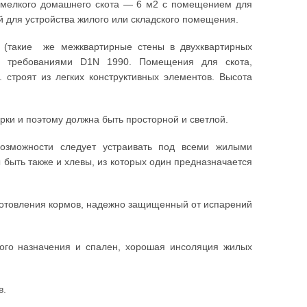
ля мелкого домашнего скота — 6 м2 с помещением для
й для устройства жилого или складского помещения.
(такие же межквартирные стены в двухквартирных
 с требованиями D1N 1990. Помещения для скота,
 строят из легких конструктивных элементов. Высота
рки и поэтому должна быть просторной и светлой.
озможности следует устраивать под всеми жилыми
ыть также и хлевы, из которых один предназначается
отовления кормов, надежно защищенный от испарений
ого назначения и спален, хорошая инсоляция жилых
в.