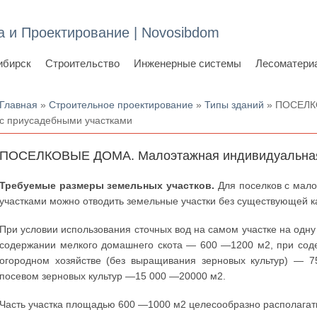
а и Проектирование | Novosibdom
ибирск
Строительство
Инженерные системы
Лесоматери
Вы здесь
Главная
»
Строительное проектирование
»
Типы зданий
» ПОСЕЛК
с приусадебными участками
ПОСЕЛКОВЫЕ ДОМА. Малоэтажная индивидуальная з
Требуемые размеры земельных участков.
Для поселков с мало
участками можно отводить земельные участки без существующей к
При условии использования сточных вод на самом участке на одну
содержании мелкого домашнего скота — 600 —1200 м2, при соде
огородном хозяйстве (без выращивания зерновых культур) — 7
посевом зерновых культур —15 000 —20000 м2.
Часть участка площадью 600 —1000 м2 целесообразно располагать 