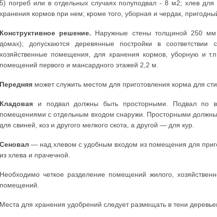
5) погреб или в отдельных случаях полуподвал - 8 м2; хлев д
хранения кормов при нем; кроме того, уборная и чердак, пригодны
Конструктивное решение.
Наружные стены толщиной 250 мм 
домах); допускаются деревянные постройки в соответствии
хозяйственные помещения, для хранения кормов, уборную и т.п.
помещений первого и мансардного этажей 2,2 м.
Передняя
может служить местом для приготовления корма для сти
Кладовая
и подвал должны быть просторными. Подвал по в
помещениями с отдельным входом снаружи. Просторными должны б
для свиней, коз и другого мелкого скота, а другой — для кур.
Сеновал
— над хлевом с удобным входом из помещения для приг
из хлева и прачечной.
Необходимо четкое разделение помещений жилого, хозяйственн
помещений.
Места для хранения удобрений следует размещать в тени деревье