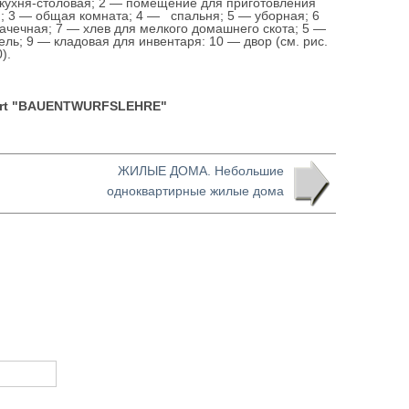
кухня-столовая; 2 — помещение для приготовления
; 3 — общая комната; 4 — спальня; 5 — уборная; 6
ачечная; 7 — хлев для мелкого домашнего скота; 5 —
ель; 9 — кладовая для инвентаря: 10 — двор (см. рис.
).
fert "BAUENTWURFSLEHRE"
ЖИЛЫЕ ДОМА. Небольшие
одноквартирные жилые дома