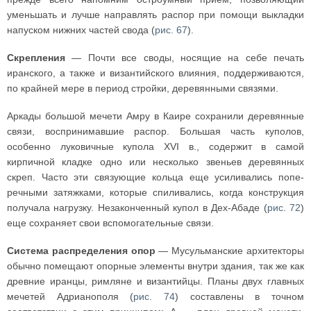
уменьшать и лучше направлять распор при помощи вы­кладки
напуском нижних частей свода (
рис. 67
).
Скрепления
— Почти все своды, носящие на себе печать
иранского, а также и византийского влияния, поддерживаются,
по крайней мере в период стройки, деревянными связями.
Аркады большой мечети Амру в Каире сохранили деревянные
связи, воспринимавшие распор. Большая часть куполов,
особенно луковичные купола XVI в., содержит в самой
кирпичной кладке одно или несколько звеньев деревянных
скреп. Часто эти связующие кольца еще усиливались попе­
речными затяжками, которые спиливались, когда конструкция
получала нагрузку. Незаконченный купол в Дех-Абаде (
рис. 72
)
еще сохраняет свои вспомогательные связи.
Система распределения опор
— Мусульманские архитекторы
обычно помещают опорные элементы внутри здания, так же как
древние иранцы, римляне и византийцы. Планы двух главных
мечетей Адрианополя (
рис. 74
) составлены в точном