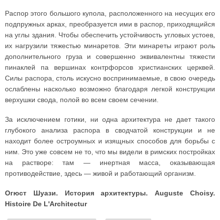
Распор этого большого купола, расположенного на несущих его
подпружных арках, преобразуется ими в распор, приходящийся
на углы здания. Чтобы обеспечить устойчивость угловых устоев,
их нагрузили тяжестью минаретов. Эти минареты играют роль
дополнительного груза и совершенно эквивалентны тяжести
пинаклей па вершинах контр­форсов христианских церквей.
Силы распора, столь искусно воспринимаемые, в свою очередь
ослаблены насколько возможно благодаря легкой конструкции
верхушки свода, полой во всем своем сечении.
За исключением готики, ни одна архитектура не дает тако­го
глубокого анализа распора в сводчатой конструкции и не
находит более остроумных и изящных способов для борьбы с
ним. Это уже совсем не то, что мы видели в римских постройках
на растворе: там — инертная масса, оказывающая
противодействие, здесь — живой и работающий организм.
Огюст Шуази. История архитектуры. Auguste Choisy.
Histoire De L'Architectur