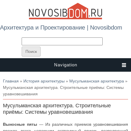
Архитектура и Проектирование | Novosibdom
Navigation
Вы здесь
Главная
»
История архитектуры
»
Мусульманская архитектура
»
Мусульманская архитектура. Строительные приёмы: Системы
уравновешивания
Мусульманская архитектура. Строительные
приёмы: Системы уравновешивания
Выносные пяты
— Из различных приемов уравновешивания
прежде всего напомним остроумный прием, позволяющий