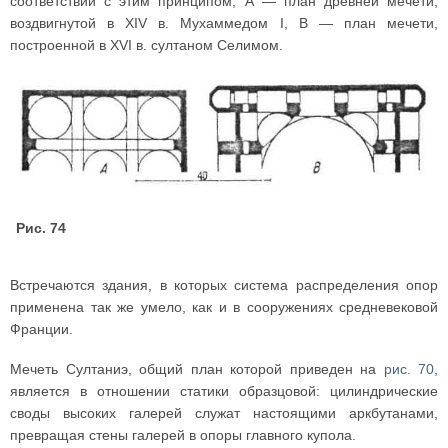
соответствии с этим принципом; А — план древней мечети,
воздвигнутой в XIV в. Мухаммедом I, В — план мечети,
построенной в XVI в. султаном Селимом.
Рис. 74
Встречаются здания, в которых система распределения опор
применена так же умело, как и в сооружениях средневековой
Франции.
Мечеть Султаниэ, общий план которой приведен на
рис. 70
,
является в отношении статики образцовой: цилиндрические
своды высоких галерей служат настоящими аркбутанами,
превращая стены галерей в опоры главного купола.