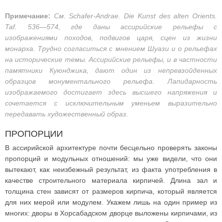
Примечание:
См. Schafer-Andrae. Die Kunst des alten Orients.
Taf. 536—574, где даны ассирийские рельефы с
изображениями походов, подвигов царя, сцен из жизни
монарха. Трудно согласиться с мнением Шуази и о рельефах
на исторические темы. Ассирийские рельефы, и в частности
памятники Куюнджика, дают один из непревзойденных
образцов монументального рельефа. Лапидарность
изображаемого достигает здесь высшего напряжения и
сочетается с исключительным уменьем выразительно
передавать художественный образ.
ПРОПОРЦИИ
В ассирийской архитектуре почти бесцельно проверять законы
пропорций и модульных отношений: мы уже видели, что они
вытекают, как неизбежный результат, из факта употребления в
качестве строительного материала кирпичей. Длина зал и
толщина стен зависят от размеров кирпича, который является
для них мерой или модулем. Укажем лишь на один пример из
многих: дворы в Хорсабадском дворце выложены кирпичами, из