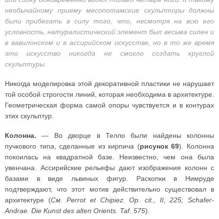
необычайному приему месопотамские скульпторы должны
были прибегать в силу того, что, несмотря на всю его
условность, натуралистический элемент был весьма силен и
в вавилонском и в ассирийском искусстве, но в то же время
это искусство никогда не смогло создать круглой
скульптуры.
Никогда моделировка этой декоративной пластики не нарушает
той особой строгости линий, которая необходима в архитектуре.
Геометрическая форма самой опоры чувствуется и в контурах
этих скульптур.
Колонна.
— Во дворце в Телло были найдены колонны
пучкового типа, сделанные из кирпича (
рисунок 69
). Колонна
покоилась на квадратной базе. Неизвестно, чем она была
увенчана. Ассирийские рельефы дают изображения колонн с
базами в виде львиных фигур. Раскопки в Нимруде
подтверждают, что этот мотив действительно существовал в
архитектуре (
См. Perrot et Chipiez. Op. cit., II, 225; Schafer-
Andrae. Die Kunst des alten Orients. Taf. 575
).