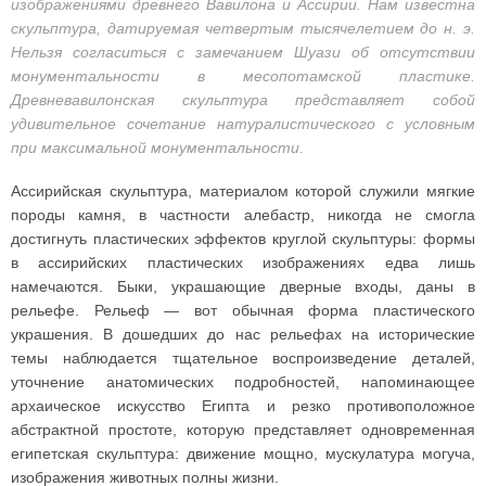
изображениями древнего Вавилона и Ассирии. Нам известна
скульптура, датируемая четвертым тысячелетием до н. э.
Нельзя согласиться с замечанием Шуази об отсутствии
монументальности в месопотамской пластике.
Древневавилонская скульптура представляет собой
удивительное сочетание натуралистического с условным
при максимальной монументальности.
Ассирийская скульптура, материалом которой служили мягкие
породы камня, в частности алебастр, никогда не смогла
достигнуть пластических эффектов круглой скульптуры: формы
в ассирийских пластических изображениях едва лишь
намечаются. Быки, украшающие дверные входы, даны в
рельефе. Рельеф — вот обычная форма пластического
украшения. В дошедших до нас рельефах на исторические
темы наблюдается тщательное воспроизведение деталей,
уточнение анатомических подробностей, напоминающее
архаическое искусство Египта и резко противоположное
абстрактной простоте, которую представляет одновременная
египетская скульптура: движение мощно, мускулатура могуча,
изображения животных полны жизни.