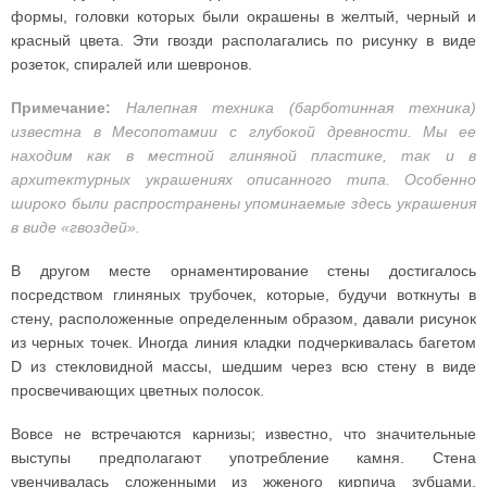
формы, головки которых были окрашены в желтый, черный и
красный цвета. Эти гвозди располагались по рисунку в виде
розеток, спиралей или шевронов.
Примечание:
Налепная техника (барботинная техника)
известна в Месопотамии с глубокой древности. Мы ее
находим как в местной глиняной пластике, так и в
архитектурных украшениях описанного типа. Особенно
широко были распространены упоминаемые здесь украшения
в виде «гвоздей».
В другом месте орнаментирование стены достигалось
посредством глиняных трубочек, которые, будучи воткнуты в
стену, расположенные определенным образом, давали рисунок
из черных точек. Иногда линия кладки подчеркивалась багетом
D из стекловидной массы, шедшим через всю стену в виде
просвечивающих цветных полосок.
Вовсе не встречаются карнизы; известно, что значительные
выступы предполагают употребление камня. Стена
увенчивалась сложенными из жженого кирпича зубцами,