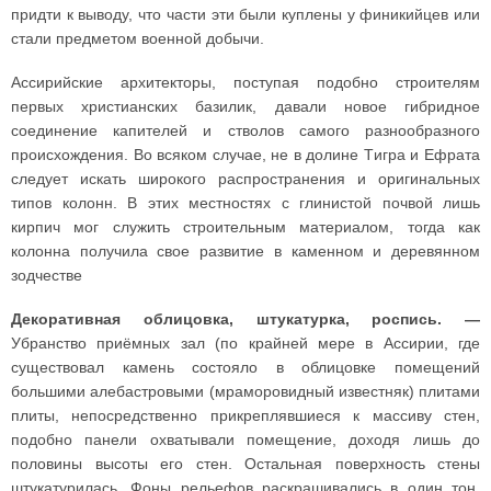
придти к выводу, что части эти были куплены у финикийцев или
стали предметом военной добычи.
Ассирийские архитекторы, поступая подобно строителям
первых христианских базилик, давали новое гибридное
соединение капителей и стволов самого разнообразного
происхождения. Во всяком случае, не в долине Tигра и Ефрата
следует искать широкого распространения и оригинальных
типов колонн. В этих местностях с глинистой почвой лишь
кирпич мог служить строительным материалом, тогда как
колонна получила свое развитие в каменном и деревянном
зодчестве
Декоративная облицовка, штукатурка, роспись. —
Убранство приёмных зал (по крайней мере в Ассирии, где
существовал камень состояло в облицовке помещений
большими алебастровыми (мраморовидный известняк) плитами
плиты, непосредственно прикреплявшиеся к массиву стен,
подобно панели охватывали помещение, доходя лишь до
половины высоты его стен. Остальная поверхность стены
штукатурилась. Фоны рельефов раскрашивались в один тон,