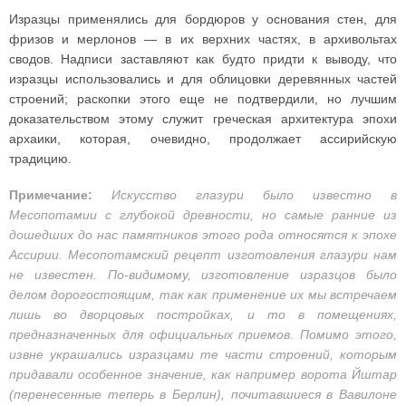
Изразцы применялись для бордюров у основания стен, для
фризов и мерлонов — в их верхних частях, в архивольтах
сводов. Надписи заставляют как будто придти к выводу, что
изразцы использовались и для облицовки деревянных частей
строений; раскопки этого еще не подтвердили, но лучшим
доказательством этому служит греческая архитектура эпохи
архаики, которая, очевидно, продолжает ассирийскую
традицию.
Примечание:
Искусство глазури было известно в
Месопотамии с глубокой древности, но самые ранние из
дошедших до нас памятников этого рода относятся к эпохе
Ассирии. Месопотамский рецепт изготовления глазури нам
не известен. По-видимому, изготовление изразцов было
делом дорогостоящим, так как применение их мы встречаем
лишь во дворцовых постройках, и то в помещениях,
предназначенных для официальных приемов. Помимо этого,
извне украшались изразцами те части строений, которым
придавали особенное значение, как например ворота Йштар
(перенесенные теперь в Берлин), почитавшиеся в Вавилоне