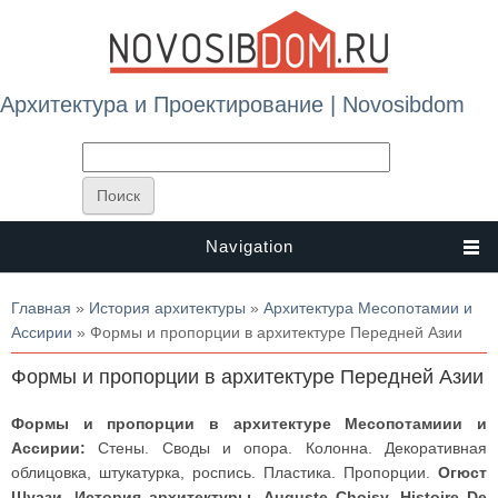
Архитектура и Проектирование | Novosibdom
Navigation
Вы здесь
Главная
»
История архитектуры
»
Архитектура Месопотамии и
Ассирии
» Формы и пропорции в архитектуре Передней Азии
Формы и пропорции в архитектуре Передней Азии
Формы и пропорции в архитектуре Месопотамиии и
Ассирии:
Стены. Своды и опора. Колонна. Декоративная
облицовка, штукатурка, роспись. Пластика. Пропорции.
Огюст
Шуази. История архитектуры. Auguste Choisy. Histoire De