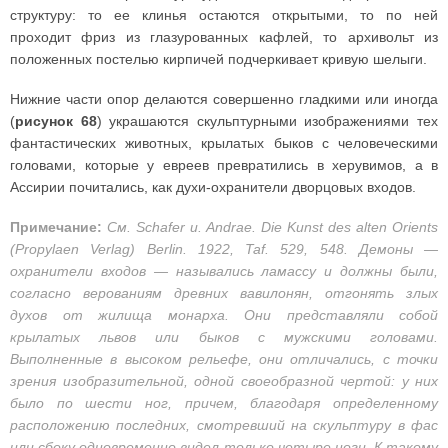
структуру: то ее клинья остаются открытыми, то по ней
проходит фриз из глазурованных кафлей, то архивольт из
положенных постелью кирпичей подчеркивает кривую шелыги.
Нижние части опор делаются совершенно гладкими или иногда
(
рисунок 68
) украшаются скульптурными изображениями тех
фантастических животных, крылатых быков с человеческими
головами, которые у евреев превратились в херувимов, а в
Ассирии почитались, как духи-охранители дворцовых входов.
Примечание:
См. Schafer u. Andrae. Die Kunst des alten Orients
(Propylaen Verlag) Berlin. 1922, Taf. 529, 548. Демоны —
охранители входов — назывались ламассу и должны были,
согласно верованиям древних вавилонян, отгонять злых
духов от жилища монарха. Они представляли собой
крылатых львов или быков с мужскими головами.
Выполненные в высоком рельефе, они отличались, с точки
зрения изобразительной, одной своеобразной чертой: у них
было по шести ног, причем, благодаря определенному
расположению последних, смотревший на скульптуру в фас
или сбоку одновременно видел только четыре ноги. К такому