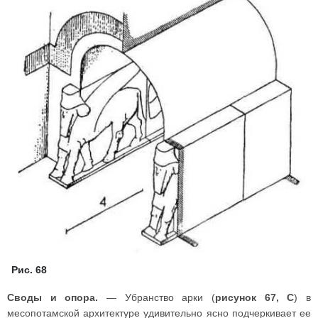
Рис. 68
Своды и опора.
— Убранство арки (
рисунок 67, С
) в
месопотамской архитектуре удивительно ясно подчеркивает ее