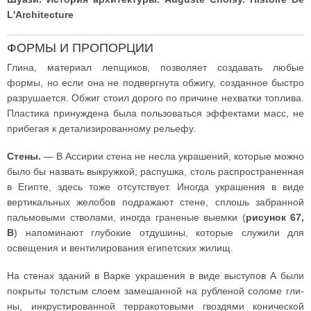
L'Architecture
ФОРМЫ И ПРОПОРЦИИ
Глина, материал лепщиков, позволяет создавать любые
формы, но если она не подвергнута обжигу, созданное быстро
разрушается. Обжиг стоил дорого по причине нехватки топлива.
Пластика принуждена была пользоваться эффектами масс, не
прибегая к детализированному рельефу.
Стены.
— В Ассирии стена не несла украшений, которые можно
было бы назвать выкружкой; распушка, столь распространенная
в Египте, здесь тоже отсутствует. Иногда украшения в виде
вертикальных желобов подражают стене, сплошь забранной
пальмовыми стволами, иногда граненые выемки (
рисунок 67,
В
) напоминают глубокие отдушины, которые служили для
освещения и вентилирования египетских жилищ.
На стенах зданий в Варке украшения в виде выступов А были
покрыты толстым слоем замешанной на рубленой соломе гли­
ны, инкрустированной терракотовыми гвоздями конической