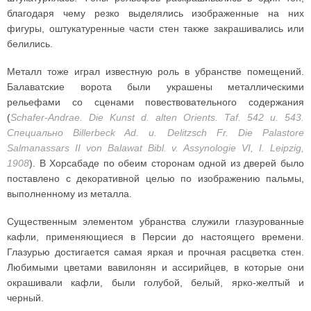
благодаря чему резко выделялись изображенные на них
фигуры, оштукатуренные части стен также закрашивались или
белились.
Металл тоже играл известную роль в убранстве помещений.
Балаватские ворота были украшены металлическими
рельефами со сценами повествовательного содержания
(
Schafer-Andrae. Die Kunst d. alten Orients. Taf. 542 u. 543.
Специально Billerbeck Ad. u. Delitzsch Fr. Die Palastore
Salmanassars II von Balawat Bibl. v. Assynologie VI, I. Leipzig,
1908
). В Хорсабаде по обеим сторонам одной из дверей было
поставлено с декоративной целью по изображению пальмы,
выполненному из металла.
Существенным элементом убранства служили глазурованные
кафли, применяющиеся в Персии до настоящего времени.
Глазурью достигается самая яркая и прочная расцветка стен.
Любимыми цветами вавилонян и ассирийцев, в которые они
окрашивали кафли, были голубой, белый, ярко-желтый и
черный.