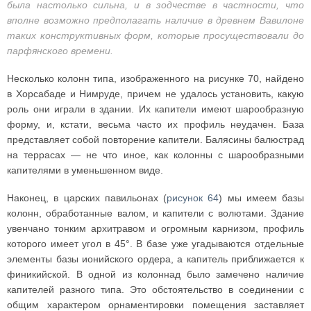
была настолько сильна, и в зодчестве в частности, что
вполне возможно предполагать наличие в древнем Вавилоне
таких конструктивных форм, которые просуществовали до
парфянского времени.
Несколько колонн типа, изображенного на рисунке 70, найдено
в Хорсабаде и Нимруде, причем не удалось установить, какую
роль они играли в здании. Их капители имеют шарообразную
форму, и, кстати, весьма часто их профиль неудачен. База
представляет собой повторение капители. Балясины балюстрад
на террасах — не что иное, как колонны с шарообразными
капителями в уменьшенном виде.
Наконец, в царских павильонах (
рисунок 64
) мы имеем базы
колонн, обработанные валом, и капители с волютами. Здание
увенчано тонким архитравом и огромным карнизом, профиль
которого имеет угол в 45°. В базе уже угадываются отдельные
элементы базы ионийского ордера, а капитель приближается к
финикийской. В одной из колоннад было замечено наличие
капителей разного типа. Это обстоятельство в соединении с
общим характером орнаментировки помещения заставляет