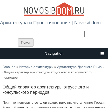
Архитектура и Проектирование | Novosibdom
Navigation
Вы здесь
Главная
»
История архитектуры
»
Архитектура Древнего Рима
»
Общий характер архитектуры этрусского и консульского
периодов
Общий характер архитектуры этрусского и
консульского периодов
Принято повторять со слов самих римлян, что влияние Греции
было быстрым и непосредственным и что декоративное