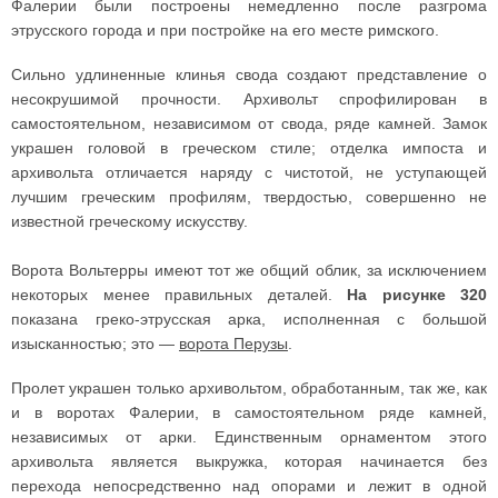
Фалерии были построены немедленно после разгрома
этрусского города и при постройке на его месте римского.
Сильно удлиненные клинья свода создают представление о
несокрушимой прочности. Архивольт спрофилирован в
самостоятельном, независимом от свода, ряде камней. Замок
украшен головой в греческом стиле; отделка импоста и
архивольта отличается наряду с чистотой, не уступающей
лучшим греческим профилям, твердостью, совершенно не
известной греческому искусству.
Ворота Вольтерры имеют тот же общий облик, за исключением
некоторых менее правильных деталей.
На рисунке 320
показана греко-этрусская арка, исполненная с большой
изысканностью; это —
ворота Перузы
.
Пролет украшен только архивольтом, обработанным, так же, как
и в воротах Фалерии, в самостоятельном ряде камней,
независимых от арки. Единственным орнаментом этого
архивольта является выкружка, которая начинается без
перехода непосредственно над опорами и лежит в одной