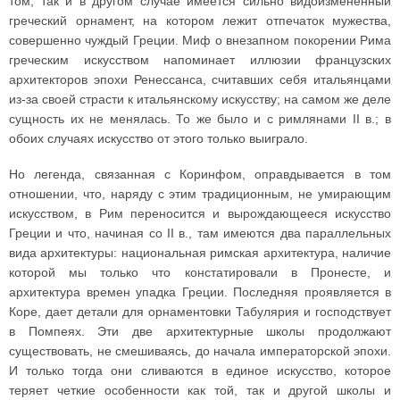
том, так и в другом случае имеется сильно видоизмененный
греческий орнамент, на котором лежит отпечаток мужества,
совершенно чуждый Греции. Миф о внезапном покорении Рима
греческим искусством напоминает иллюзии французских
архитекторов эпохи Ренессанса, считавших себя итальянцами
из-за своей страсти к итальянскому искусству; на самом же деле
сущность их не менялась. То же было и с римлянами II в.; в
обоих случаях искусство от этого только выиграло.
Но легенда, связанная с Коринфом, оправдывается в том
отношении, что, наряду с этим традиционным, не умирающим
искусством, в Рим переносится и вырождающееся искусство
Греции и что, начиная со II в., там имеются два параллельных
вида архитектуры: национальная римская архитектура, наличие
которой мы только что констатировали в Пронесте, и
архитектура времен упадка Греции. Последняя проявляется в
Коре, дает детали для орнаментовки Табулярия и господствует
в Помпеях. Эти две архитектурные школы продолжают
существовать, не смешиваясь, до начала императорской эпохи.
И только тогда они сливаются в единое искусство, которое
теряет четкие особенности как той, так и другой школы и