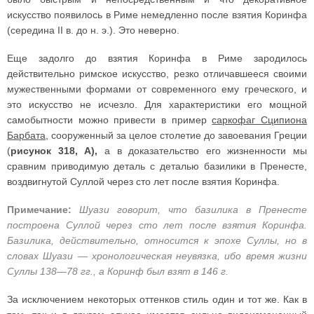
искусство появилось в Риме немедленно после взятия Коринфа
(середина II в. до н. э.). Это неверно.
Еще задолго до взятия Коринфа в Риме зародилось
действительно римское искусство, резко отличавшееся своими
мужественными формами от современного ему греческого, и
это искусство не исчезло. Для характеристики его мощной
самобытности можно привести в пример
саркофаг Сципиона
Барбата
, сооруженный за целое столетие до завоевания Греции
(
рисунок 318, А),
а в доказательство его жизненности мы
сравним приводимую деталь с деталью базилики в Пренесте,
воздвигнутой Суллой через сто лет после взятия Коринфа.
Примечание:
Шуази говорит, что базилика в Пренесте
построена Суллой через сто лет после взятия Коринфа.
Базилика, действительно, относится к эпохе Суллы, но в
словах Шуази — хронологическая неувязка, ибо время жизни
Суллы 138—78 гг., а Коринф был взят в 146 г.
За исключением некоторых оттенков стиль один и тот же. Как в