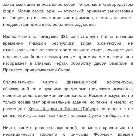
захватывающее впечатление своей четкостью и благородством
форм. Мотив самой арки — этрусский; орнамент заимствован
из Греции, но их сочетание чисто римское, и стиль не имеет
предшественников в более раннем зодчестве.
Изображение на
рисунке 321
соответствует более поздним
временам Римской республики, когда архитектура, не
отказываясь еще от своего оригинального стиля, начинает уже
подчиняться более симметричным приемам композиции: она
изображает в главных чертах обработку двора
базилики в
Пренесте
, приписываемой Сулле.
Отличительной чертой древнеримской архитектуры,
сближающей ее с лучшими временами греческого искусства,
является роль, отводимая живописности. Римское искусство не
только воздвигает оригинальные здания, но также и умело их
размещает.
Круглый храм в Тиволи (Тибуре)
поставлен с не
меньшим искусством, чем храмы на мысе Сунии и в Акраганте.
Ничто, кроме греческих акрополей, не может сравниться по
неожиданности эффекта с римским Форумом времен