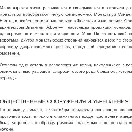
Монастырская жизнь развивается и складывается в законченную 
монастыри приобретают четкую физиономию.
Монастыри Синая,
Египта, в особенности же монастыри в Фессалии и монастыри Афо
архитектуры Византии.
Афон
— настоящая провинция монахов, с
одновременно и монастыри и крепости. У св. Павла есть свой 
воротами. Внутри монастырских строений находится двор; по ст
середину двора занимает церковь; перед ней находится трапе
омовений.
Отметим одну деталь в расположении: кельи, находящиеся в ве
окаймлены выступающей галереей, своего рода балконом, которы
веранды.
ОБЩЕСТВЕННЫЕ СООРУЖЕНИЯ И УКРЕПЛЕНИЯ
По примеру римлян, византийцы придавали решающее значе
проточной воды; в число его памятников входят цистерны и аквед
были устроены по образцу римских подземных водопроводов 
колонн.