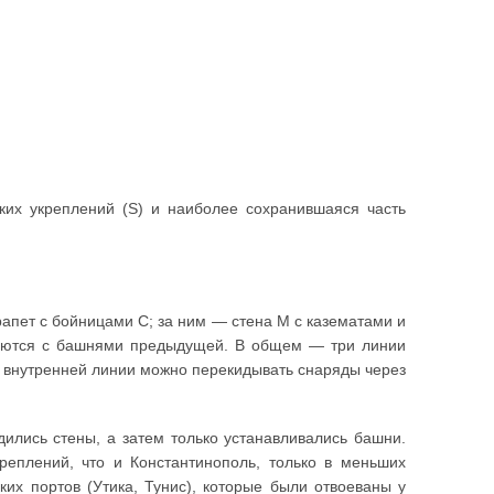
ких укреплений (S) и наиболее сохранившаяся часть
рапет с бойницами С; за ним — стена М с казематами и
уются с башнями предыдущей. В общем — три линии
 внутренней линии можно перекидывать снаряды через
дились стены, а затем только устанавливались башни.
реплений, что и Константинополь, только в меньших
ких портов (Утика, Тунис), которые были отвоеваны у