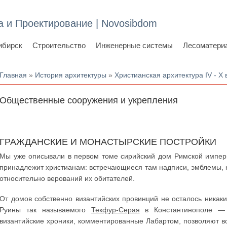
а и Проектирование | Novosibdom
ибирск
Строительство
Инженерные системы
Лесоматери
Вы здесь
Главная
»
История архитектуры
»
Христианская архитектура IV - X 
Общественные сооружения и укрепления
ГРАЖДАНСКИЕ И МОНАСТЫРСКИЕ ПОСТРОЙКИ
Мы уже описывали в первом томе сирийский дом Римской импер
принадлежит христианам: встречающиеся там надписи, эмблемы, 
относительно верований их обитателей.
От домов собственно византийских провинций не осталось никаки
Руины так называемого
Текфур-Серая
в Константинополе — 
византийские хроники, комментированные Лабартом, позволяют в