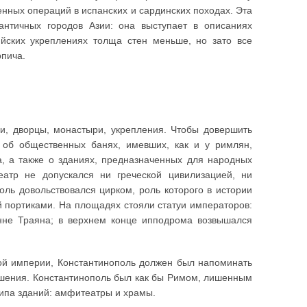
нных операций в испанских и сардинских походах. Эта
античных городов Азии: она выступает в описаниях
ийских укреплениях толща стен меньше, но зато все
рпича.
и, дворцы, монастыри, укрепления. Чтобы довершить
 об общественных банях, имевших, как и у римлян,
, а также о зданиях, предназначенных для народных
еатр не допускался ни греческой цивилизацией, ни
оль довольствовался цирком, роль которого в истории
 портиками. На площадях стояли статуи императоров:
нне Траяна; в верхнем конце ипподрома возвышался
ой империи, Константинополь должен был напоминать
рашения. Константинополь был как бы Римом, лишенным
типа зданий: амфитеатры и храмы.