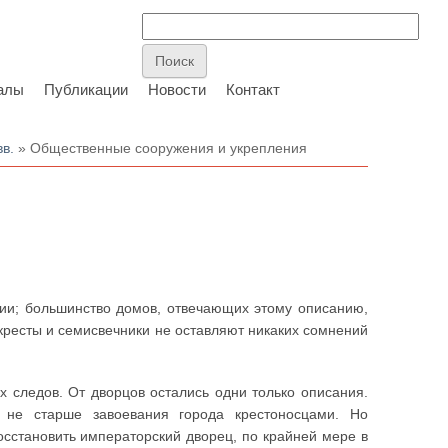
алы
Публикации
Новости
Контакт
вв.
» Общественные сооружения и укрепления
ии; большинство домов, отвечающих этому описанию,
кресты и семисвечники не оставляют никаких сомнений
х следов. От дворцов остались одни только описания.
не старше завоевания города крестоносцами. Но
осстановить императорский дворец, по крайней мере в