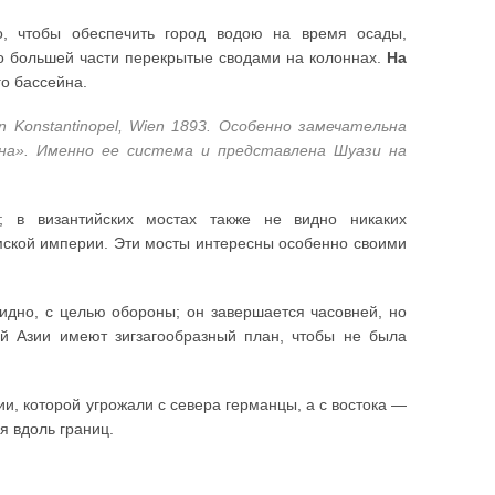
о, чтобы обеспечить город водою на время осады,
о большей части перекрытые сводами на колоннах.
На
о бассейна.
 in Konstantinopel, Wien 1893. Особенно замечательна
нна». Именно ее система и представлена Шуази на
 в византийских мостах также не видно никаких
имской империи. Эти мосты интересны особенно своими
дно, с целью обороны; он завершается часовней, но
й Азии имеют зигзагообразный план, чтобы не была
и, которой угрожали с севера германцы, а с востока —
я вдоль границ.