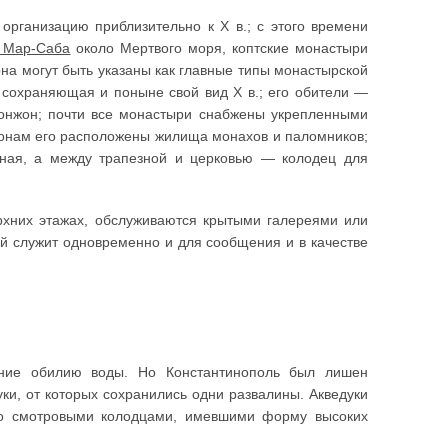
организацию приблизительно к X в.; с этого времени
 Map-Саба
около Мертвого моря, коптские монастыри
на могут быть указаны как главные типы монастырской
охраняющая и поныне свой вид X в.; его обители —
донжон; почти все монастыри снабжены укрепленными
оронам его расположены жилища монахов и паломников;
зная, а между трапезной и церковью — колодец для
рхних этажах, обслуживаются крытыми галереями или
й служит одновременно и для сообщения и в качестве
ние обилию воды. Но Константинополь был лишен
уки, от которых сохранились одни развалины. Акведуки
со смотровыми колодцами, имевшими форму высоких