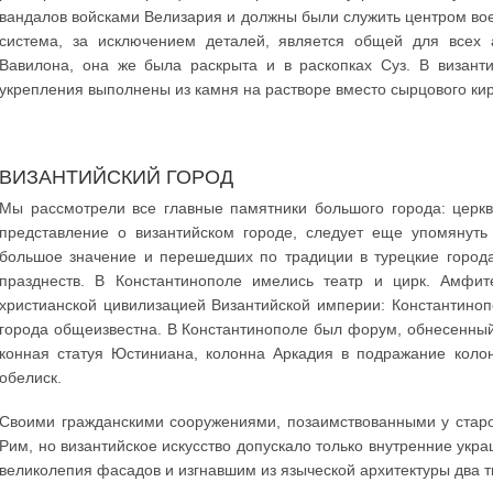
вандалов войсками Велизария и должны были служить центром вое
система, за исключением деталей, является общей для всех 
Вавилона, она же была раскрыта и в раскопках Суз. В визант
укрепления выполнены из камня на растворе вместо сырцового ки
ВИЗАНТИЙСКИЙ ГОРОД
Мы рассмотрели все главные памятники большого города: церкв
представление о византийском городе, следует еще упомянуть
большое значение и перешедших по традиции в турецкие города
празднеств. В Константинополе имелись театр и цирк. Амфит
христианской цивилизацией Византийской империи: Константиноп
города общеизвестна. В Константинополе был форум, обнесенный
конная статуя Юстиниана, колонна Аркадия в подражание коло
обелиск.
Своими гражданскими сооружениями, позаимствованными у стар
Рим, но византийское искусство допускало только внутренние ук
великолепия фасадов и изгнавшим из языческой архитектуры два 