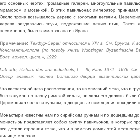
его основных чертах: громадные галереи, многоугольные павил
мрамором и мозаикой. В этих павильонах император принимал 
Около трона возвышалось дерево с золотыми ветвями. Церемони
дерева раздавались звуки, подражавшие пению птиц. Такая ж
несомненно, была заимствована из Ирана.
Примечание:
Текфур-Серай относится к XIV в. См. Врунов, К 
Константинополе (по поводу книги Wubzinger, Byzantinische Ba
Болг. археол. цист.», 1929.
Lab arte, Histoire des arts industriels, I — III, Paris 1872—1875. См. 
Обзор главных частей Большого дворца византийских царей (
Что касается общего расположения, то из описаний ясно, что в г
был задуман по плану римской виллы, но залы его должны были 
Церемониал являлся культом, а дворцовые помещения походили н
Монастыри известны нам по сирийским руинам и по дошедшим до 
монастырь представляет собою группу павильонов, в которых п
все детали строения те же, что и в римских домах этой местности
жилище монахов.