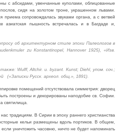
ьоны с абсидами, увенчанные куполами, облицованные
послов, сидя на золотом троне, украшенном львами.
я приема сопровождалась звуками органа, а с ветвей
е азиатская пышность встречалась и в Багдаде и,
вопросу об архитектурном стиле эпохи Палеологов в
udenkmuler zu Konstantinopel, Hannover 1925), «Изв.
также: Wulff, Altchir. u. byzant. Kunst; Diehl, упом. соч.;
«Записки Русск. археол. общ.», 1891).
руппировке помещений отсутствовала симметрия: дворец
быть построены и декорированы наподобие св. Софии.
а святилища.
нас традициям. В Сирии в эпоху раннего христианства
росторные кельи размещены вдоль портиков. В общем,
: если уничтожить часовню, ничто не будет напоминать