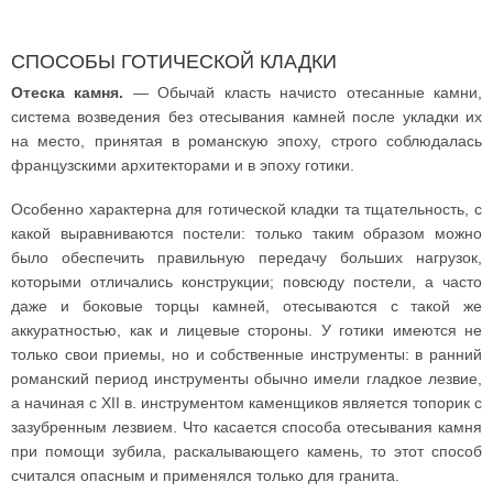
СПОСОБЫ ГОТИЧЕСКОЙ КЛАДКИ
Отеска камня.
— Обычай класть начисто отесанные камни,
система возведения без отесывания камней после укладки их
на место, принятая в романскую эпоху, строго соблюдалась
французскими архитекторами и в эпоху готики.
Особенно характерна для готической кладки та тщательность, с
какой выравниваются постели: только таким образом можно
было обеспечить правильную передачу больших нагрузок,
которыми отличались конструкции; повсюду постели, а часто
даже и боковые торцы камней, отесываются с такой же
аккуратностью, как и лицевые стороны. У готики имеются не
только свои приемы, но и собственные инструменты: в ранний
романский период инструменты обычно имели гладкое лезвие,
а начиная с XII в. инструментом каменщиков является топорик с
зазубренным лезвием. Что касается способа отесывания камня
при помощи зубила, раскалывающего камень, то этот способ
считался опасным и применялся только для гранита.