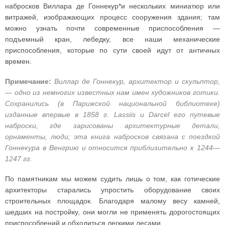
набросков Виллара де Гоннекур*и нескольких миниатюр или
витражей, изображающих процесс сооружения здания; там
можно узнать почти современные приспособления —
подъемный кран, лебедку, все наши механические
приспособления, которые по сути своей идут от античных
времен.
Примечание:
Виллар де Гоннекур, архитектор и скульптор,
— одно из немногих известных нам имен художников готики.
Сохранились (в Парижской национальной библиотеке)
изданные впервые в 1858 г. Lassiis и Darcel его путевые
наброски, где зарисованы архитектурные детали,
орнаменты, люди; эта книга набросков связана с поездкой
Гоннекура в Венгрию и относится приблизительно к 1244—
1247 гг.
По памятникам мы можем судить лишь о том, как готические
архитекторы старались упростить оборудование своих
строительных площадок. Благодаря малому весу камней,
шедших на постройку, они могли не применять дорогостоящих
приспособлений и обходиться легкими лесами.