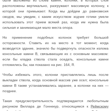
были выложены из слоев камня; колонки, в которых слои
расположены вертикально, разгружают массивную колонну, к
которой они примыкают. Когда мы дойдем до равновесия
сводов, мы увидим, с каким искусством зодчие готики умели
использовать этот прием всякий раз, когда им нужна была
сильная и занимающая мало места опора.
Но применение подобных колонок требует большой
осторожности. Ставить их на место в тот момент, когда
возводится здание, значило бы подвергнуть опасности излома
консольные камни В, связывающие их с основным массивом:
если бы кладка ствола стала оседать, консольные камни
отломились бы, как показано на рис. 164, R.
Чтобы избежать этого, колонки приставлялись лишь после
выкладки ствола, когда основной массив уже осел; консольные
камни В также устанавливались заранее, а колонки на них —
позднее.
Такая предусмотрительность подтверждается любопытным
рисунком Виллара де Гоннекур, относящимся к
Реймскому