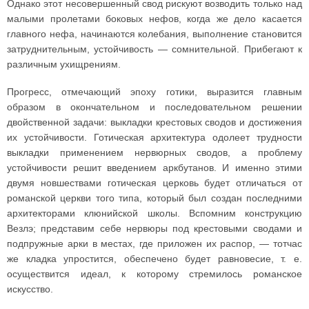
Однако этот несовершенный свод рискуют возводить только над
малыми пролетами боковых нефов, когда же дело касается
главного нефа, начинаются колебания, выполнение становится
затруднительным, устойчивость — сомнительной. Прибегают к
различным ухищрениям.
Прогресс, отмечающий эпоху готики, выразится главным
образом в окончательном и последовательном решении
двойственной задачи: выкладки крестовых сводов и достижения
их устойчивости. Готическая архитектура одолеет трудности
выкладки применением нервюрных сводов, а проблему
устойчивости решит введением аркбутанов. И именно этими
двумя новшествами готическая церковь будет отличаться от
романской церкви того типа, который был создан последними
архитекторами клюнийской школы. Вспомним конструкцию
Везлэ; представим себе нервюры под крестовыми сводами и
подпружные арки в местах, где приложен их распор, — тотчас
же кладка упростится, обеспечено будет равновесие, т. е.
осуществится идеал, к которому стремилось романское
искусство.