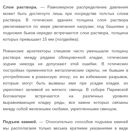
Слои раствора.
— Равномерное распределение давления
может быть достигнуто лишь при посредстве толстых слоев
раствора. В готических зданиях толщина слоя раствора
увеличивается по мере увеличения нагрузки; под башнями у
подножия быков нередко встречаются слои раствора, толщина
которых превышает 15 мм (полдюйма).
Романские архитекторы слишком часто уменьшали толщину
раствора между рядами облицовочной кладки; готические
зодчие никогда не допускают этой ошибки. В готических
постройках применяются металлические скрепы, не бывшие в
употреблении в романскую эпоху; но во избежание разрывов,
которые могут быть вызваны ими при усадке кладки, их
укрепляют заливкой из мягкого свинца. В соборе Парижской
Богоматери встречаются на различных уровнях
выравнивающие кладку ряды, все камни которых связаны
между собой железными скобами, укрепленными свинцом.
Подъем камней.
— Относительно способов подъема камней
мы располагаем только весьма краткими указаниями в виде