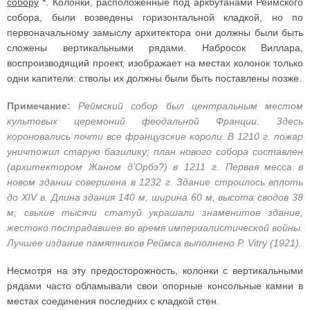
собору
*. Колонки, расположенные под аркбутанами Реймского
собора, были возведены горизонтальной кладкой, но по
первоначальному замыслу архитектора они должны были быть
сложены вертикальными рядами. Набросок Виллара,
воспроизводящий проект, изображает на местах колонок только
одни капители: стволы их должны были быть поставлены позже.
Примечание:
Реймский собор был центральным местом
культовых церемоний феодальной Франции. Здесь
короновались почти все французские короли. В 1210 г. пожар
уничтожил старую базилику; план нового собора составлен
(архитектором Жаном д'Орбэ?) в 1211 г. Первая месса в
новом здании совершена в 1232 г. Здание строилось вплоть
до XIV в. Длина здания 140 м, ширина 60 м, высота сводов 38
м; свыше тысячи статуй украшали знаменитое здание,
жестоко пострадавшее во время империалистической войны.
Лучшее издание памятников Реймса выполнено Р. Vitrу (1921).
Несмотря на эту предосторожность, колонки с вертикальными
рядами часто обламывали свои опорные консольные камни в
местах соединения последних с кладкой стен.