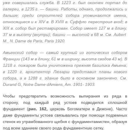
уже совершалась служба. В 1223 г. был окончен портал до
галереи, в 1235 г. — башни. Работы, однако, продолжались и
дальше; среди строителей собора упоминаются имена,
относящиеся и к XIV в. В XVIII в. Суффло перестроил вход; в
XIX в. собор был реставрирован. Собор имеет 127 м в длину,
37 м в высоту (внутри); башни — высотой в 68 м. См. Aubert
M., N. Dame de Paris, Paris 1920.
Амьенский собор — самый крупный из готических соборов
Франции (143 м в длину, 61 м в ширину, высота сводов 43 м). В
1218 г. пожаром была уничтожена прежняя базилика Амьена;
в 1220 г. архитектор Люзарш представил планы нового
собора, а в 1288 г. здание было в основном закончено. См.
Durand G, Notre Dame dAmiens, Am. 1901- 1903.
Чтобы предотвратить возможность выпирания из ряда в
сторону, под каждый ряд устоев подводился сплошной
фундамент (
рис. 162,
церковь Богоматери в Дижоне). Часто
даже фундаменты устоев связывались при помощи подземных
стенок из утрамбованного щебня с фундаментамистен, образуя
под всем зданием своего рода фундаментную сетку.