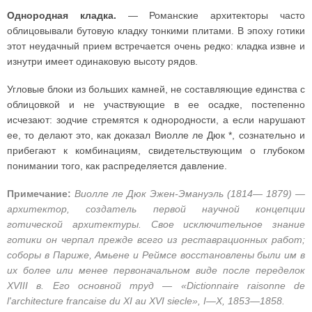
Однородная кладка.
— Романские архитекторы часто
облицовывали бутовую кладку тонкими плитами. В эпоху готики
этот неудачный прием встречается очень редко: кладка извне и
изнутри имеет одинаковую высоту рядов.
Угловые блоки из больших камней, не составляющие единства с
облицовкой и не участвующие в ее осадке, постепенно
исчезают: зодчие стремятся к однородности, а если нарушают
ее, то делают это, как доказал Виолле ле Дюк *, сознательно и
прибегают к комбинациям, свидетельствующим о глубоком
понимании того, как распределяется давление.
Примечание:
Виолле ле Дюк Эжен-Эмануэль (1814— 1879) —
архитектор, создатель первой научной концепции
готической архитектуры. Свое исключительное знание
готики он черпал прежде всего из реставрационных работ;
соборы в Париже, Амьене и Реймсе восстановлены были им в
их более или менее первоначальном виде после переделок
XVIII в. Его основной труд — «Dictionnaire raisonne de
l'architecture francaise du XI au XVI siecle», I—X, 1853—1858.