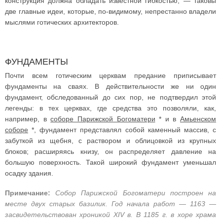
конструкция должна обладать известной гибкостью, — таковы
две главные идеи, которые, по-видимому, непрестанно владели
мыслями готических архитекторов.
ФУНДАМЕНТЫ
Почти всем готическим церквам предание приписывает
фундаменты на сваях. В действительности же ни один
фундамент, обследованный до сих пор, не подтвердил этой
легенды: в тех церквах, где средства это позволяли, как,
например, в
соборе Парижской Богоматери
* и в
Амьенском
соборе
*, фундамент представлял собой каменный массив, с
забуткой из щебня, с раствором и облицовкой из крупных
блоков; расширяясь книзу, он распределяет давление на
большую поверхность. Такой широкий фундамент уменьшал
осадку здания.
Примечание:
Собор Парижской Богоматери построен на
месте двух старых базилик. Год начала работ — 1163 —
засвидетельствован хроникой XIV в. В 1185 г. в хоре храма