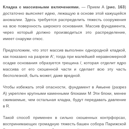
Кладка с массивными включениями.
— Прием А (
рис. 163
)
достаточно выясняет идею, лежащую в основе этой кажущейся
аномалии. Здесь требуется распределить тяжесть сооружения
на всю поверхность широкого основания. Массив фундамента,
через который должно производиться это распределение,
имеет снаружи откос.
Предположим, что этот массив выполнен однородной кладкой,
как показано на разрезе А'; тогда при малейшей неравномерной
осадке основания образуется трещина /, которая отделит ядро
массива от его скошенной части и сделает всю эту часть
бесполезной, быть может, даже вредной.
Чтобы избежать этой опасности, фундамент в Амьене (разрез
А) укреплен крупными каменными блоками М Эти блоки, менее
сжимаемые, чем остальная кладка, будут передавать давление
в R.
Такой способ применен в сильно скошенных контрфорсах,
воспринимающих громадную тяжесть башен собора Парижской