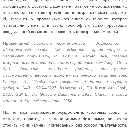
исходившем с Востока. Отдельные попытки не согласованы, но
повсюду одно и то же стремление: перекрыть церковь сводами.
И, несомненно, правильным решением считают то, которое
применяли римляне в своих трехнефных залах: крестовый
свод, дающий возможность освещать перекрытые им нефы.
Примечание:
Согласно терминологии Г. Зедльмайра —
«балдахинный свод». См. «История архитектуры в
избранных отрывках», М. 1935 г., изд-во ВАА, статья
«Первая архитектурная система средневековья» (стр. 157 и
др.). Основные новейшие работы, посвященные
рассмотрению ведущих проблем готической архитектуры:
Lasteyrie R., L'Architecture religieuse en France a l'epoque
gothique. I—II, 1926—1927; Karlinger H., Die Kunst der Gotik,
1927; Gall E., Die Gotische Baukunst, I, 1925; Сlasen в серии
«Handb. d. Kunstwissenschaft», 1930.
Но, не имея возможности осуществлять крестовые своды по
римскому образцу, т. е. монолитными бетонными, решаются
строить их из камней, притесанных без особой тщательности.