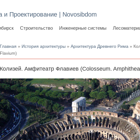
а и Проектирование | Novosibdom
ибирск
Строительство
Инженерные системы
Лесоматери
Вы здесь
Главная
»
История архитектуры
»
Архитектура Древнего Рима
» Кол
Flavium)
Колизей. Амфитеатр Флавиев (Colosseum. Amphithea