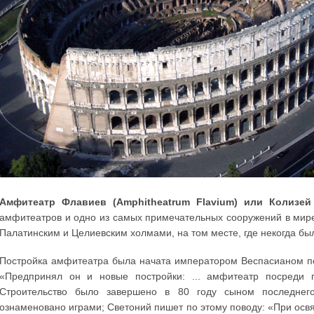
Амфитеатр Флавиев (Amphitheatrum Flavium) или Колизей
амфитеатров и одно из самых примечательных сооружений в мире
Палатинским и Целиевским холмами, на том месте, где некогда б
Постройка амфитеатра была начата императором Веспасианом по
«Предпринял он и новые постройки: ... амфитеатр посреди г
Строительство было завершено в 80 году сыном последне
ознаменовано играми; Светоний пишет по этому поводу: «При ос