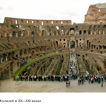
Колизей в XX—XXI веках