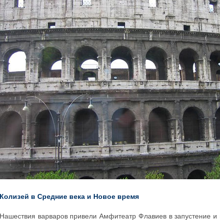
Колизей в Средние века и Новое время
Нашествия варваров привели Амфитеатр Флавиев в запустение и 