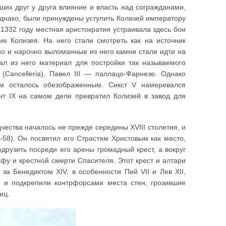
ших друг у друга влияние и власть над согражданами,
днако, были принуждены уступить Колизей императору
 1332 году местная аристократия устраивала здесь бои
ие Колизея. На него стали смотреть как на источник
но и нарочно выломанные из него камни стали идти на
рал из него материал для постройки так называемого
Cancelleria), Павел III — паллацо-Фарнезе. Однако
ом осталось обезображенным. Сикст V намеревался
нт IX на самом деле превратил Колизей в завод для
ества началось не прежде середины XVIII столетия, и
58). Он посвятил его Страстям Христовым как место,
друзить посреди его арены громадный крест, а вокруг
офу и крестной смерти Спасителя. Этот крест и алтари
за Бенедиктом XIV, в особенности Пий VII и Лев XII,
я и подкрепили контрфорсами места стен, грозившие
ниц.