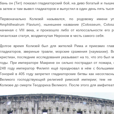
бань он (Тит) показал гладиаторский бой, на диво богатый и пыш
а затем и там вывел гладиаторов и выпустил в один день пять тыся
Первоначально Колизей назывался, по родовому имени у
Amphitheatrum Flavium), нынешнее название (Colosseum, Colosa
начиная с VIII века, и произошло либо от колоссальности его р
гигантская статуя, воздвигнутая Нероном в честь самого себя.
Долгое время Колизей был для жителей Рима и приезжих глав
гладиаторов, звериные травли, морские сражения (наумахии). 
христиан, последние исследования указывают на то, что это был
годы. При императоре Макрине он сильно пострадал от пожара, 
248 году император Филипп ещё праздновал в нём с большими
Гонорий в 405 году запретил гладиаторские битвы как несогласн
Великого господствующей религией римской империи; тем не 
Колизее до смерти Теодориха Великого. После этого для амфитеа