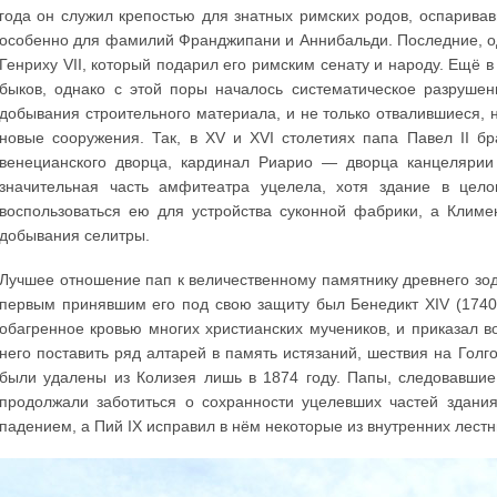
года он служил крепостью для знатных римских родов, оспаривав
особенно для фамилий Франджипани и Аннибальди. Последние, о
Генриху VII, который подарил его римским сенату и народу. Ещё в
быков, однако с этой поры началось систематическое разрушен
добывания строительного материала, и не только отвалившиеся, 
новые сооружения. Так, в XV и XVI столетиях папа Павел II б
венецианского дворца, кардинал Риарио — дворца канцелярии (
значительная часть амфитеатра уцелела, хотя здание в цел
воспользоваться ею для устройства суконной фабрики, а Климе
добывания селитры.
Лучшее отношение пап к величественному памятнику древнего зодч
первым принявшим его под свою защиту был Бенедикт XIV (1740-
обагренное кровью многих христианских мучеников, и приказал во
него поставить ряд алтарей в память истязаний, шествия на Голг
были удалены из Колизея лишь в 1874 году. Папы, следовавшие 
продолжали заботиться о сохранности уцелевших частей здани
падением, а Пий IX исправил в нём некоторые из внутренних лест