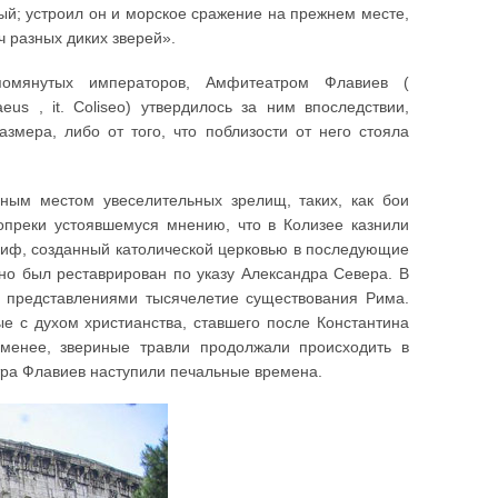
ный; устроил он и морское сражение на прежнем месте,
ч разных диких зверей».
помянутых императоров, Амфитеатром Флавиев (
eus , it. Coliseo) утвердилось за ним впоследствии,
азмера, либо от того, что поблизости от него стояла
ным местом увеселительных зрелищ, таких, как бои
Вопреки устоявшемуся мнению, что в Колизее казнили
 миф, созданный католической церковью в последующие
но был реставрирован по указу Александра Севера. В
 представлениями тысячелетие существования Рима.
ые с духом христианства, ставшего после Константина
менее, звериные травли продолжали происходить в
тра Флавиев наступили печальные времена.