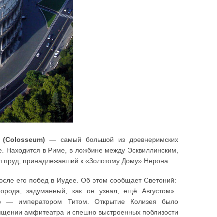
 (Colosseum)
— самый большой из древнеримских
. Находится в Риме, в ложбине между Эсквиллинским,
ыл пруд, принадлежавший к «Золотому Дому» Нерона.
сле его побед в Иудее. Об этом сообщает Светоний:
орода, задуманный, как он узнал, ещё Августом».
го — императором Титом. Открытие Колизея было
вящении амфитеатра и спешно выстроенных поблизости