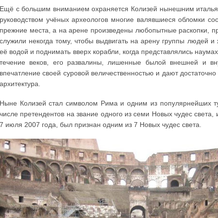
Ещё с большим вниманием охраняется Колизей нынешним итальян
руководством учёных археологов многие валявшиеся обломки соо
прежние места, а на арене произведены любопытные раскопки, 
служили некогда тому, чтобы выдвигать на арену группы людей и 
её водой и поднимать вверх корабли, когда представлялись наума
течение веков, его развалины, лишенные былой внешней и вн
впечатление своей суровой величественностью и дают достаточно 
архитектура.
Ныне Колизей стал символом Рима и одним из популярнейших тур
числе претендентов на звание одного из семи Новых чудес света,
7 июля 2007 года, был признан одним из 7 Новых чудес света.