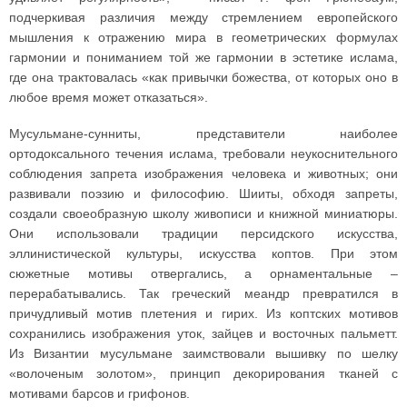
подчеркивая различия между стремлением европейского
мышления к отражению мира в геометрических формулах
гармонии и пониманием той же гармонии в эстетике ислама,
где она трактовалась «как привычки божества, от которых оно в
любое время может отказаться».
Мусульмане-сунниты, представители наиболее
ортодоксального течения ислама, требовали неукоснительного
соблюдения запрета изображения человека и животных; они
развивали поэзию и философию. Шииты, обходя запреты,
создали своеобразную школу живописи и книжной миниатюры.
Они использовали традиции персидского искусства,
эллинистической культуры, искусства коптов. При этом
сюжетные мотивы отвергались, а орнаментальные –
перерабатывались. Так греческий меандр превратился в
причудливый мотив плетения и гирих. Из коптских мотивов
сохранились изображения уток, зайцев и восточных пальметт.
Из Византии мусульмане заимствовали вышивку по шелку
«волоченым золотом», принцип декорирования тканей с
мотивами барсов и грифонов.