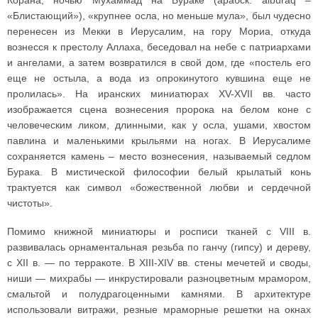
Корана, ночью Мухаммад на Бураке (арабск. alburaq –
«Блистающий»), «крупнее осла, но меньше мула», был чудесно
перенесен из Мекки в Иерусалим, на гору Мориа, откуда
вознесся к престолу Аллаха, беседовал на небе с патриархами
и ангелами, а затем возвратился в свой дом, где «постель его
еще не остыла, а вода из опрокинутого кувшина еще не
пролилась». На иранских миниатюрах XV-XVII вв. часто
изображается сцена вознесения пророка на белом коне с
человеческим ликом, длинными, как у осла, ушами, хвостом
павлина и маленькими крыльями на ногах. В Иерусалиме
сохраняется камень – место вознесения, называемый седлом
Бурака. В мистической философии белый крылатый конь
трактуется как символ «божественной любви и сердечной
чистоты».
Помимо книжной миниатюры и росписи тканей с VIII в.
развивалась орнаментальная резьба по ганчу (гипсу) и дереву,
с XII в. — по терракоте. В XIII-XIV вв. стены мечетей и своды,
ниши — михрабы — инкрустировали разноцветным мрамором,
смальтой и полудрагоценными камнями. В архитектуре
использовали витражи, резные мраморные решетки на окнах