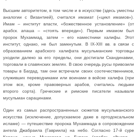
Высшим авторитетом, в том числе и в искусстве (здесь уместны
аналогии с Византией), считался имамат («цикл имамов»).
Имам – институт власти, «божественное установление» (от
арабск. апаша – «стоять впереди»). Первым имамом был
пророк Мухаммад, затем – его наместники халифы. Этот
институт, однако, не был замкнутым. В IX-XIII вв. в связи с
образованием арабского халифата мусульманские торговцы
уходили далеко за его пределы, они достигали Скандинавии,
торговали в славянских землях. В свою очередь русы привозили
товары в Багдад, там они встречали своих соотечественников,
служивших переводчиками или воинами в войске халифа (при
этом все, кроме правоверных арабов, считались людьми
второго сорта). Греческие и римские писатели называли
мусульман сарацинами.
Один из самых распространенных сюжетов мусульманского
искусства (исключение, допускаемое даже в ортодоксальном
исламе) — путешествие пророка Мухаммада в сопровождении
ангела Джабраила (Гавриила) на небо. Согласно 17-й суре