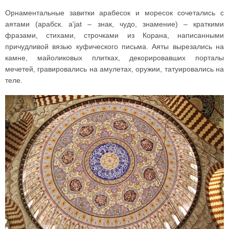
Орнаментальные завитки арабесок и моресок сочетались с
аятами (арабск. a'jat – знак, чудо, знамение) – краткими
фразами, стихами, строчками из Корана, написанными
причудливой вязью куфического письма. Аяты вырезались на
камне, майоликовых плитках, декорировавших порталы
мечетей, гравировались на амулетах, оружии, татуировались на
теле.