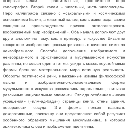
«Первый калам – растительный, тростниковое перо
каллиграфов. Второй калам – животный, кисть живописцев».
Перо каллиграфа связано с «сакральными и космическими
основаниями Бытия, а животный калам, кисть живописца, своим
священным происхождением призван онтологизировать
воображаемый мир изображений». Оба начала дополняют друг
друга аналогично тому, как, к примеру, в искусстве Византии
конкретное изображение рассматривалось в качестве символа
неизобразимого. Способы дополнения изобразимого и
неизобразимого в христианском и мусульманском искусстве
различны, но смысл один и тот же: увидеть сквозь неустойчивые
формы бренного материального мира истинную реальность.
Обороты поэтической речи, изысканные извивы философской
мысли и изобразительно-орнаментальные формы
мусульманского искусства развивались параллельно, впитывая
различные национальные элементы. Отсюда особенная «наука
украшения» («илм-ад-бади») страницы книги, стены здания,
поверхности сосуда. Эти формы нельзя называть
декоративными, поскольку они представляют собой результат
особенного образного мышления мусульманина, в котором
архитектоника слова и изображения идентичны.