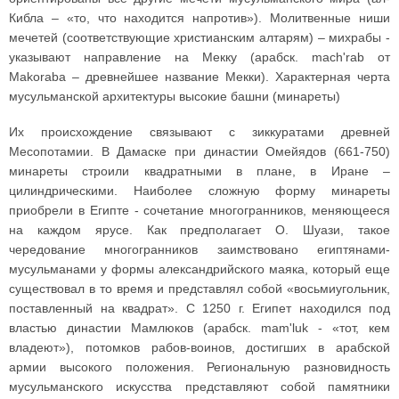
Кибла – «то, что находится напротив»). Молитвенные ниши
мечетей (соответствующие христианским алтарям) – михрабы -
указывают направление на Мекку (арабск. mach'rab от
Makoraba – древнейшее название Мекки). Характерная черта
мусульманской архитектуры высокие башни (минареты)
Их происхождение связывают с зиккуратами древней
Месопотамии. В Дамаске при династии Омейядов (661-750)
минареты строили квадратными в плане, в Иране –
цилиндрическими. Наиболее сложную форму минареты
приобрели в Египте - сочетание многогранников, меняющееся
на каждом ярусе. Как предполагает О. Шуази, такое
чередование многогранников заимствовано египтянами-
мусульманами у формы александрийского маяка, который еще
существовал в то время и представлял собой «восьмиугольник,
поставленный на квадрат». С 1250 г. Египет находился под
властью династии Мамлюков (арабск. mam'luk - «тот, кем
владеют»), потомков рабов-воинов, достигших в арабской
армии высокого положения. Региональную разновидность
мусульманского искусства представляют собой памятники