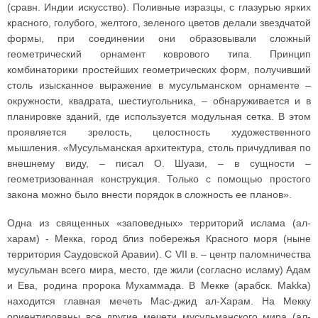
(сравн. Индии искусство). Поливные изразцы, с глазурью ярких
красного, голубого, желтого, зеленого цветов делали звездчатой
формы, при соединении они образовывали сложный
геометрический орнамент коврового типа. Принцип
комбинаторики простейших геометрических форм, получивший
столь изысканное выражение в мусульманском орнаменте –
окружности, квадрата, шестиугольника, – обнаруживается и в
планировке зданий, где используется модульная сетка. В этом
проявляется зрелость, целостность художественного
мышления. «Мусульманская архитектура, столь причудливая по
внешнему виду, – писал О. Шуази, – в сущности –
геометризованная конструкция. Только с помощью простого
закона можно было внести порядок в сложность ее планов».
Одна из священных «заповедных» территорий ислама (ал-
харам) - Мекка, город близ побережья Красного моря (ныне
территория Саудовской Аравии). С VII в. – центр паломничества
мусульман всего мира, место, где жили (согласно исламу) Адам
и Ева, родина пророка Мухаммада. В Мекке (арабск. Makka)
находится главная мечеть Мас-джид ал-Харам. На Мекку
ориентированы все другие мечети мусульманского мира (ал-