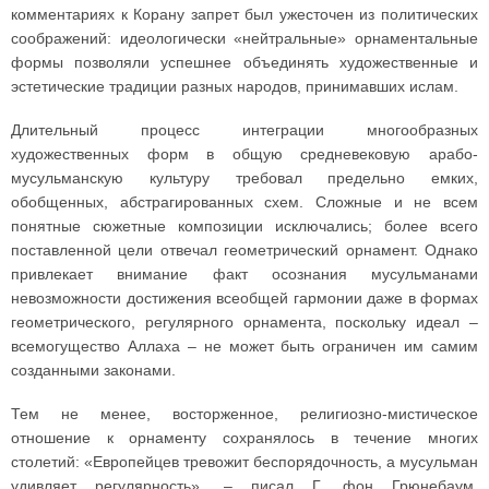
комментариях к Корану запрет был ужесточен из политических
соображений: идеологически «нейтральные» орнаментальные
формы позволяли успешнее объединять художественные и
эстетические традиции разных народов, принимавших ислам.
Длительный процесс интеграции многообразных
художественных форм в общую средневековую арабо-
мусульманскую культуру требовал предельно емких,
обобщенных, абстрагированных схем. Сложные и не всем
понятные сюжетные композиции исключались; более всего
поставленной цели отвечал геометрический орнамент. Однако
привлекает внимание факт осознания мусульманами
невозможности достижения всеобщей гармонии даже в формах
геометрического, регулярного орнамента, поскольку идеал –
всемогущество Аллаха – не может быть ограничен им самим
созданными законами.
Тем не менее, восторженное, религиозно-мистическое
отношение к орнаменту сохранялось в течение многих
столетий: «Европейцев тревожит беспорядочность, а мусульман
удивляет регулярность», – писал Г. фон Грюнебаум,