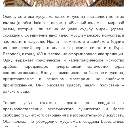
Основу эстетики мусульманского искусства составляет понятие
калам
(арабск. kalam – письмо). «Высший калам» – мировой
разум, который «пишет на дощечке судьбу мира» (сравн.
скрижали). Соединение двух начал мусульманского искусства, в
частности, в искусстве Ирана – семитского и арийского (одним
из проявлений первого являются росписи синагоги в Дура-
Европос), к концу XVI в. явственно сформировало две традиции.
Одну выражает графическое и каллиграфическое искусство
арабов, передающее начертаниями магических фраз
состояние космоса. Вторую – живописное, пейзажное искусство,
представляемое в основном мастерами не арабского
происхождения. Они рисовали красоту земли, гюлистана –
райского сада.
Теория двух каламов, однако, не сводится к
противопоставлению аскетического суннитского и более
свободного шиитского отношения к изобразительному искусству.
Оба калама, по убеждению мусульман, созданы Всевышним.