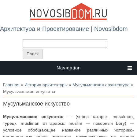
Архитектура и Проектирование | Novosibdom
Navigation
Вы здесь
Главная
»
История архитектуры
»
Мусульманская архитектура
»
Мусульманское искусство
Мусульманское искусство
Мусульманское искусство
— (через татарск. musulman,
турецк. musliman от арабск. muslim — покорный Богу) —
условное обобщающее название различных историко-
регионалъных типов искусства, развивавшихся на основе