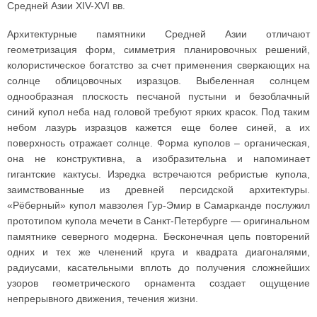
Средней Азии XIV-XVI вв.
Архитектурные памятники Средней Азии отличают
геометризация форм, симметрия планировочных решений,
колористическое богатство за счет применения сверкающих на
солнце облицовочных изразцов. Выбеленная солнцем
однообразная плоскость песчаной пустыни и безоблачный
синий купол неба над головой требуют ярких красок. Под таким
небом лазурь изразцов кажется еще более синей, а их
поверхность отражает солнце. Форма куполов – органическая,
она не конструктивна, а изобразительна и напоминает
гигантские кактусы. Изредка встречаются ребристые купола,
заимствованные из древней персидской архитектуры.
«Рёберный» купол мавзолея Гур-Эмир в Самарканде послужил
прототипом купола мечети в Санкт-Петербурге — оригинальном
памятнике северного модерна. Бесконечная цепь повторений
одних и тех же членений круга и квадрата диагоналями,
радиусами, касательными вплоть до получения сложнейших
узоров геометрического орнамента создает ощущение
непрерывного движения, течения жизни.