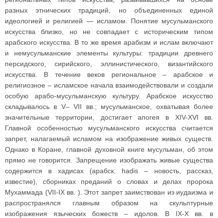
разных этнических традиций, но объединенных единой
идеологией и религией — исламом. Понятие мусульманского
искусства близко, но не совпадает с историческим типом
арабского искусства. В то же время арабизм и ислам включают
и немусульманские элементы культуры: традиции древнего
персидского, сирийского, эллинистического, византийского
искусства. В течение веков региональное – арабское и
религиозное – исламское начала взаимодействовали и создали
особую арабо-мусульманскую культуру. Арабское искусство
складывалось в V– VII вв.; мусульманское, охватывая более
значительные территории, достигает апогея в XIV-XVI вв.
Главной особенностью мусульманского искусства считается
запрет, налагаемый исламом на изображение живых существ.
Однако в Коране, главной духовной книге мусульман, об этом
прямо не говорится. Запрещение изображать живые существа
содержится в хадисах (арабск. hadis – новость, рассказ,
известие), сборниках преданий о словах и делах пророка
Мухаммада (VII-IX вв. ). Этот запрет заимствован из иудаизма и
распространялся главным образом на скульптурные
изображения языческих божеств – идолов. В IX-X вв. в