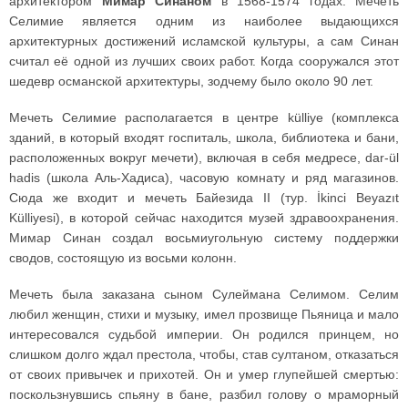
архитектором
Мимар Синаном
в 1568-1574 годах. Мечеть
Селимие является одним из наиболее выдающихся
архитектурных достижений исламской культуры, а сам Синан
считал её одной из лучших своих работ. Когда сооружался этот
шедевр османской архитектуры, зодчему было около 90 лет.
Мечеть Селимие располагается в центре külliye (комплекса
зданий, в который входят госпиталь, школа, библиотека и бани,
расположенных вокруг мечети), включая в себя медресе, dar-ül
hadis (школа Аль-Хадиса), часовую комнату и ряд магазинов.
Сюда же входит и мечеть Байезида II (тур. İkinci Beyazıt
Külliyesi), в которой сейчас находится музей здравоохранения.
Мимар Синан создал восьмиугольную систему поддержки
сводов, состоящую из восьми колонн.
Мечеть была заказана сыном Сулеймана Селимом. Селим
любил женщин, стихи и музыку, имел прозвище Пьяница и мало
интересовался судьбой империи. Он родился принцем, но
слишком долго ждал престола, чтобы, став султаном, отказаться
от своих привычек и прихотей. Он и умер глупейшей смертью:
поскользнувшись спьяну в бане, разбил голову о мраморный