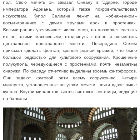
пол. Свою мечеть он заказал Синану в Эдирне, городе
императора Адриана, который также покровительствовал
искусствам. Купол Селимие лежит на «обнаженном»
восьмиграннике с двумя ярусами арок в простенках.
Восьмигранник увеличивает число опор, но позволяет сделать
их не такими массивными, отодвинуть к стене и расчистить
центральное пространство мечети. Посередине Селим
приказал сделать фонтан, крытый резной крышей, что было
большой редкостью для культового сооружения. Крошечные
полукупола, чередующиеся с простенками, почти незаметны
снаружи. По фасаду отчетливо выделены восемь контрфорсов.
Они задают круговой ритм всему сооружению. Четыре
минарета, установленные по углам мечети, почти вдвое выше
купола. Внутри минаретов вьются винтовые лестницы, ведущие
на балконы.