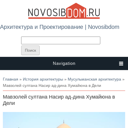
Архитектура и Проектирование | Novosibdom
Navigation
Вы здесь
Главная
»
История архитектуры
»
Мусульманская архитектура
»
Мавзолей султана Насир ад-дина Хумайюна в Дели
Мавзолей султана Насир ад-дина Хумайюна в
Дели