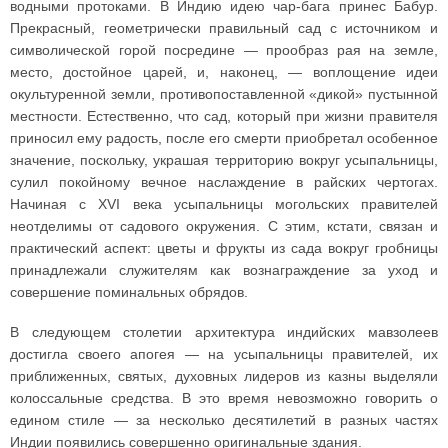
водными протоками. В Индию идею чар-бага принес Бабур.
Прекрасный, геометрически правильный сад с источником и
символической горой посредине — прообраз рая на земле,
место, достойное царей, и, наконец, — воплощение идеи
окультуренной земли, противопоставленной «дикой» пустынной
местности. Естественно, что сад, который при жизни правителя
приносил ему радость, после его смерти приобретал особенное
значение, поскольку, украшая территорию вокруг усыпальницы,
сулил покойному вечное наслаждение в райских чертогах.
Начиная с XVI века усыпальницы могольских правителей
неотделимы от садового окружения. С этим, кстати, связан и
практический аспект: цветы и фрукты из сада вокруг гробницы
принадлежали служителям как вознаграждение за уход и
совершение поминальных обрядов.
В следующем столетии архитектура индийских мавзолеев
достигла своего апогея — на усыпальницы правителей, их
приближенных, святых, духовных лидеров из казны выделяли
колоссальные средства. В это время невозможно говорить о
едином стиле — за несколько десятилетий в разных частях
Индии появились совершенно оригинальные здания.