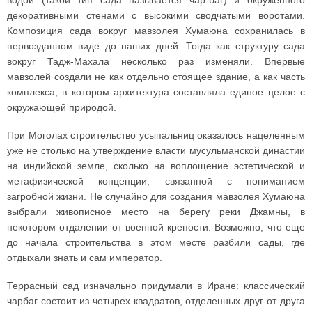
водой (такой тип сада называется чар-баг) и окруженного
декоративными стенами с высокими сводчатыми воротами.
Композиция сада вокруг мавзолея Хумаюна сохранилась в
первозданном виде до наших дней. Тогда как структуру сада
вокруг Тадж-Махала несколько раз изменяли. Впервые
мавзолей создали не как отдельно стоящее здание, а как часть
комплекса, в котором архитектура составляла единое целое с
окружающей природой.
При Моголах строительство усыпальниц оказалось нацеленным
уже не столько на утверждение власти мусульманской династии
на индийской земле, сколько на воплощение эстетической и
метафизической концепции, связанной с пониманием
загробной жизни. Не случайно для создания мавзолея Хумаюна
выбрали живописное место на берегу реки Джамны, в
некотором отдалении от военной крепости. Возможно, что еще
до начала строительства в этом месте разбили сады, где
отдыхали знать и сам император.
Террасный сад изначально придумали в Иране: классический
чарбаг состоит из четырех квадратов, отделенных друг от друга