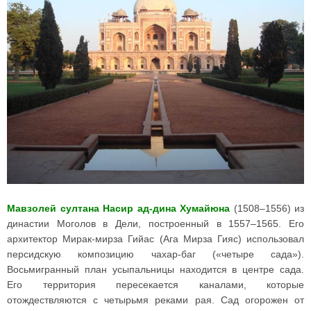
Мавзолей султана Насир ад-дина Хумайюна
(1508–1556) из
династии Моголов в Дели, построенный в 1557–1565. Его
архитектор Мирак-мирза Гийас (Ага Мирза Гияс) использовал
персидскую композицию чахар-баг («четыре сада»).
Восьмигранный план усыпальницы находится в центре сада.
Его территория пересекается каналами, которые
отождествляются с четырьмя реками рая. Сад огорожен от