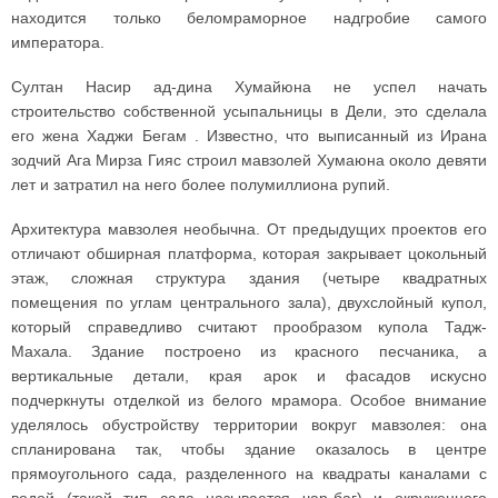
находится только беломраморное надгробие самого
императора.
Султан Насир ад-дина Хумайюна не успел начать
строительство собственной усыпальницы в Дели, это сделала
его жена Хаджи Бегам . Известно, что выписанный из Ирана
зодчий Ага Мирза Гияс строил мавзолей Хумаюна около девяти
лет и затратил на него более полумиллиона рупий.
Архитектура мавзолея необычна. От предыдущих проектов его
отличают обширная платформа, которая закрывает цокольный
этаж, сложная структура здания (четыре квадратных
помещения по углам центрального зала), двухслойный купол,
который справедливо считают прообразом купола Тадж-
Махала. Здание построено из красного песчаника, а
вертикальные детали, края арок и фасадов искусно
подчеркнуты отделкой из белого мрамора. Особое внимание
уделялось обустройству территории вокруг мавзолея: она
спланирована так, чтобы здание оказалось в центре
прямоугольного сада, разделенного на квадраты каналами с