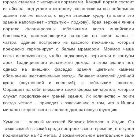
города стенами с четырьмя порталами. Каждый портал состоит
из айвана, под углом к которому расположены два небольших
здания той же высоты, с двумя этажами худжр (в плане это
здание напоминает «открытую» подкову). Края верхней линии
портала фланкированы небольшими чисто индийскими
башенками, напоминающими паланкин на спине слона –
чаттри. Здание построено из красного песчаника, который
прекрасно гармонирует с белым мрамором. Мрамор чаще
всего использовался, чтобы подчеркнуть вертикали и контуры
арок. Традиционного исламского декора в этом здании нет,
однако на внешних фасадах здания цветным камнем
обозначены шестиконечные звезды. Венчает мавзолей двойной
купол (внутренний и внешний), с небольшим шпилем.
Обращает на себя внимание также форма минаретов, которые
служат продолжением граней здания. Их количество – почти
всегда чётное – приводит к заключению о том, что в Индии
минарет скорее всего выполнял декоративную функцию.
Хумаюн — первый мавзолей Великих Моголов в Индии. Он
также самый высокий среди построек своего времени, его купол
поднимается на 42 метра. В восьмиугольном центральном зале