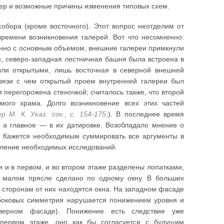
тер и возможные причины изменения типовых схем.
обора (кроме восточного). Этот вопрос неотделим от
ремени возникновения галерей. Вот что несомненно:
енно с основным объемом, внешние галереи примкнули
м, северо-западная лестничная башня была встроена в
ыли открытыми, лишь восточная в северной внешней
связи с чем открытый проем внутренней галереи был
 перегорожена стеночкой; считалось также, что второй
ого храма. Долго возникновение всех этих частей
р М. К. Указ. соч., с. 154-175
.). В последнее время
, а главное — в их датировке. Возобладало мнение о
. Кажется необходимым суммировать все аргументы в
авление необходимых исследований.
 и в первом, и во втором этаже разделены лопатками,
м малом прясле сделано по одному окну. В больших
 сторонам от них находятся окна. На западном фасаде
а боковых симметрия нарушается понижением уровня и
верном фасаде). Понижение есть следствие уже
первом этаже, оно как бы согласуется с будущим