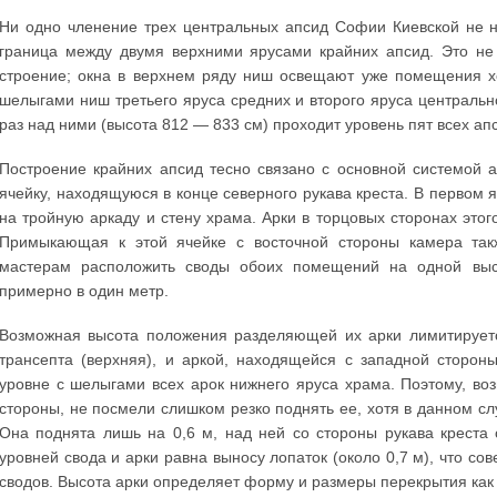
Ни одно членение трех центральных апсид Софии Киевской не н
граница между двумя верхними ярусами крайних апсид. Это не
строение; окна в верхнем ряду ниш освещают уже помещения хо
шелыгами ниш третьего яруса средних и второго яруса центрально
раз над ними (высота 812 — 833 см) проходит уровень пят всех ап
Построение крайних апсид тесно связано с основной системой 
ячейку, находящуюся в конце северного рукава креста. В перво
на тройную аркаду и стену храма. Арки в торцовых сторонах этог
Примыкающая к этой ячейке с восточной стороны камера так
мастерам расположить своды обоих помещений на одной выс
примерно в один метр.
Возможная высота положения разделяющей их арки лимитирует
трансепта (верхняя), и аркой, находящейся с западной сторо
уровне с шелыгами всех арок нижнего яруса храма. Поэтому, во
стороны, не посмели слишком резко поднять ее, хотя в данном слу
Она поднята лишь на 0,6 м, над ней со стороны рукава креста
уровней свода и арки равна выносу лопаток (около 0,7 м), что с
сводов. Высота арки определяет форму и размеры перекрытия как 