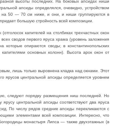
разной высоты последних. На боковых апсидах ниши
тральной апсиды определялся, очевидно, устройством
 на 50 — 70 см ниже, и они, и ниши группируются в
 придает большую стройность всей композиции.
(отголосок капителей на столбиках трехчастных окон
 всех сводов первого яруса храма (уровень заложения
на которые опираются своды; в константинопольских
 капителями основных колонн). Высота арок окон от
рвым, лишь только выровнена кладка над окнами. Этот
ьего ярусов центральной апсиды определяется уровнем
ую, следуют порядку размещения ниш последней. Но
у ярусу центральной апсиды соответствуют два яруса
сид. По числу рядов средние апсиды перекликаются с
ующими элементами всей композиции. Интересно, что
Богородицы монастыря Липса — также двухэтажных (в