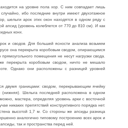
аходится на уровне пола хор. С ним совпадает лишь
 случайно, ибо последние внутри имеют двухэтажное
р, шелыги арок этих окон находятся в одном ряду с
й апсид (уровень колеблется от 770 до 810 см). И как
сидных конх.
арок и сводов. Для большей ясности анализа возьмем
м ярусе она перекрыта коробовым сводом, опирающимся
о прямоугольного помещения не несут нагрузки свода.
же перекрыта коробовым сводом, ничто не мешало
оте. Однако они расположены с разницей уровней
ся двумя границами: сводом, перекрывающим ячейку
ны (нижняя). Шелыга последней расположена в одном
зможно, мастера, определяя уровень арки с восточной
чае никаких препятствий конструктивного порядка нет.
 стена высотой 1,7 м. Со стороны же апсиды разница
овершенно аналогично типовому построению всех арок и
апсиды, так и пространства перед ней.