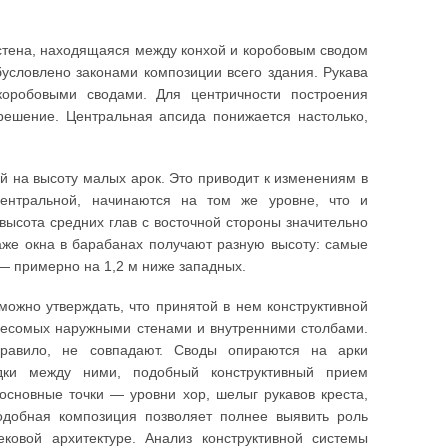
стена, находящаяся между конхой и коробовым сводом
условлено законами композиции всего здания. Рукава
коробовыми сводами. Для центричности построения
решение. Центральная апсида понижается настолько,
й на высоту малых арок. Это приводит к изменениям в
ентральной, начинаются на том же уровне, что и
высота средних глав с восточной стороны значительно
даже окна в барабанах получают разную высоту: самые
— примерно на 1,2 м ниже западных.
можно утверждать, что принятой в нем конструктивной
 несомых наружными стенами и внутренними столбами.
равило, не совпадают. Своды опираются на арки
адки между ними, подобный конструктивный прием
сновные точки — уровни хор, шелыг рукавов креста,
одобная композиция позволяет полнее выявить роль
ковой архитектуре. Анализ конструктивной системы