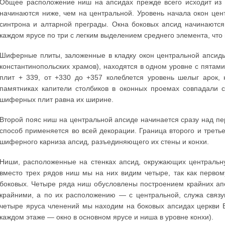
Общее расположение ниш на апсидах прежде всего исходит из 
начинаются ниже, чем на центральной. Уровень начала окон цен
синтрона и алтарной преграды. Окна боковых апсид начинаются
каждом ярусе по три с легким выделением среднего элемента, что
Шиферные плиты, заложенные в кладку окон центральной апсиды 
константинопольских храмов), находятся в одном уровне с пятами
плит + 339, от +330 до +357 колеблется уровень шелыг арок, 
памятниках капители столбиков в оконных проемах совпадали с
шиферных плит равна их ширине.
Второй пояс ниш на центральной апсиде начинается сразу над пе
способ применяется во всей декорации. Граница второго и трет
шиферного карниза апсид, разъединяющего их стены и конхи.
Ниши, расположенные на стенках апсид, окружающих центральн
вместо трех рядов ниш мы на них видим четыре, так как первом
боковых. Четыре ряда ниш обусловлены построением крайних ап
крайними, а по их расположению — с центральной, служа связ
четыре яруса членений мы находим на боковых апсидах церкви 
каждом этаже — окно в основном ярусе и ниша в уровне конхи).