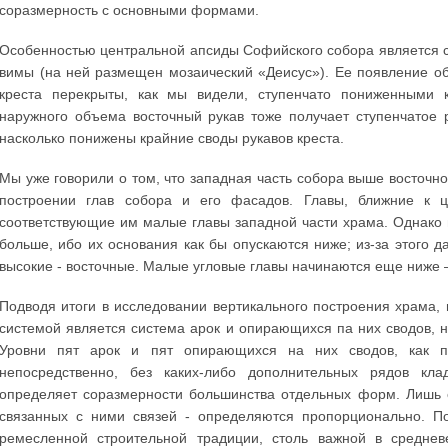
соразмерность с основными формами.
Особенностью центральной апсиды Софийского собора является 
вимы (на ней размещен мозаический «Деисус»). Ее появление об
креста перекрыты, как мы видели, ступенчато пониженными 
наружного объема восточный рукав тоже получает ступенчатое 
насколько понижены крайние своды рукавов креста.
Мы уже говорили о том, что западная часть собора выше восточно
построении глав собора и его фасадов. Главы, ближние к ц
соответствующие им малые главы западной части храма. Однако 
больше, ибо их основания как бы опускаются ниже; из-за этого 
высокие - восточные. Малые угловые главы начинаются еще ниже 
Подводя итоги в исследовании вертикального построения храма, 
системой является система арок и опирающихся па них сводов,
Уровни пят арок и пят опирающихся на них сводов, как п
непосредственно, без каких-либо дополнительных рядов кл
определяет соразмерности большинства отдельных форм. Лишь о
связанных с ними связей - определяются пропорционально. П
ремесленной строительной традиции, столь важной в средневе