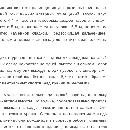
ниманию системы размещения декоративных ниш на их
аний конх нижних алтарных помещений: второй ярус
соте 4,4 м, шелыги корооовых сводов перед апсидами
соте 5 м, продолжается до уровня 6,5 м, на котором
оятно, каменной кладкой. Предвосхищая дальнейшее,
вторым этажами восточных угловых ячеек расположены
дит в уровень пят конх над всеми апсидами, который
их апсид находятся на одной высоте с шелыгами арок
ов, поэтому они выходят в один уровень с шиферными
ь капителей колеблется около 9,7 м). Таким образом,
ят центральных сводов (над крайними нефами).
все малые нефы храма одинаковой ширины, постольку
наковой высоты. Но зодчие, последовательно проводя
 повышают апсиды, ближайшие к центральной. Это
я в прежнем уровне. Степень этого повышения отнюдь
величины, она рождалась в процессе работы, опытным
лениями от реального здания, прикидывая на глаз