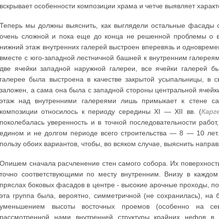
вскрывает особенности композиции храма и четче выявляет харак
Теперь мы должны выяснить, как выглядели остальные фасады с
очень сложной и пока еще до конца не решенной проблемы о в
нижний этаж внутренних галерей выстроен вперевязь и одноврем
вместе с юго-западной лестничной башней к внутренним галерея
две ячейки западной наружной галереи, все ячейки галерей б
галерее была выстроена в качестве закрытой усыпальницы, в 
заложен, а сама она была с западной стороны центральной ячейки
этаж над внутренними галереями лишь примыкает к стене сам
композиции относилось к периоду середины XI — XII вв. (
Карге
поколебалась уверенность и в точной последовательности работ
едином и не долгом периоде всего строительства — 8 — 10 лет
пользу обоих вариантов, чтобы, во всяком случае, выяснить напр
Опишем сначала расчленение стен самого собора. Их поверхности
точно соответствующими по месту внутренним. Внизу в каждо
пряслах боковых фасадов в центре - высокие арочные проходы, по
эта группа была, вероятно, симметричной (не сохранилась), н
уменьшением высоты восточных проемов (особенно на се
рассмотренной нами внутренней структуры крайних нефов в 