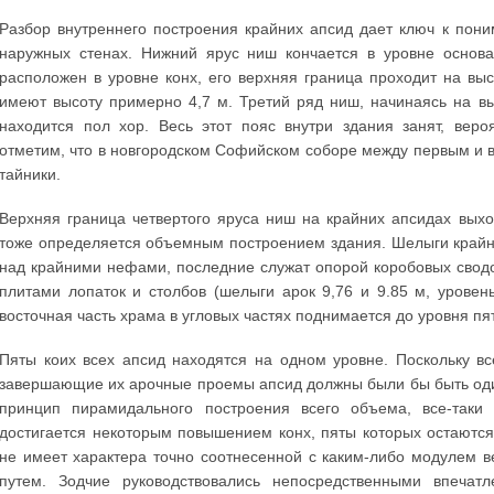
Разбор внутреннего построения крайних апсид дает ключ к по
наружных стенах. Нижний ярус ниш кончается в уровне основ
расположен в уровне конх, его верхняя граница проходит на вы
имеют высоту примерно 4,7 м. Третий ряд ниш, начинаясь на вы
находится пол хор. Весь этот пояс внутри здания занят, вер
отметим, что в новгородском Софийском соборе между первым и 
тайники.
Верхняя граница четвертого яруса ниш на крайних апсидах выхо
тоже определяется объемным построением здания. Шелыги крайн
над крайними нефами, последние служат опорой коробовых свод
плитами лопаток и столбов (шелыги арок 9,76 и 9.85 м, уровен
восточная часть храма в угловых частях поднимается до уровня п
Пяты коих всех апсид находятся на одном уровне. Поскольку 
завершающие их арочные проемы апсид должны были бы быть оди
принцип пирамидального построения всего объема, все-таки
достигается некоторым повышением конх, пяты которых остаютс
не имеет характера точно соотнесенной с каким-либо модулем 
путем. Зодчие руководствовались непосредственными впечат