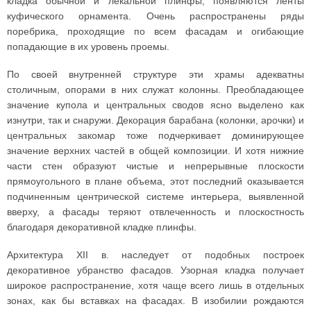
кладка обычной и лекальной плинфы, появляются ленты
куфического орнамента. Очень распространены ряды
поребрика, проходящие по всем фасадам и огибающие
попадающие в их уровень проемы.
По своей внутренней структуре эти храмы адекватны
столичным, опорами в них служат колонны. Преобладающее
значение купола и центральных сводов ясно выделено как
изнутри, так и снаружи. Декорация барабана (колонки, арочки) и
центральных закомар тоже подчеркивает доминирующее
значение верхних частей в общей композиции. И хотя нижние
части стен образуют чистые и непрерывные плоскости
прямоугольного в плане объема, этот последний оказывается
подчиненным центрической системе интерьера, выявленной
вверху, а фасады теряют отвлеченность и плоскостность
благодаря декоративной кладке плинфы.
Архитектура XII в. наследует от подобных построек
декоративное убранство фасадов. Узорная кладка получает
широкое распространение, хотя чаще всего лишь в отдельных
зонах, как бы вставках на фасадах. В изобилии рождаются