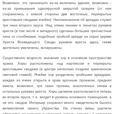
Возможно, это произошло из-за величины здания, возможно -
из-за примыкания одноярусной закрытой галереи (от нее
сохранились с южной стороны две восточные, перекрытые
крестовыми сводами ячейки). Напоминанием об аркадах служат
три окна второго яруса. Над этими окнами в люнетах рукавов
креста (в том числе и западного) сделаны большие трехчастные
окна со столбиками, подобные тройной аркаде на хорах церкви
Христа Всевидящего. Своды рукавов креста здесь также
зрительно увеличены, вспарушены.
Существенно возросло значение хор в основном пространстве
храма. Хоры расположены над нартексом и перекрыты
крестовыми сводами (в центре несколько позднее замененном
световой главой). Ячейки хор разделены тройными аркадами,
каждая из ячеек открыта в храм арочным проемом, средняя
имела, возможно, три таких проема, аналогичных окнам в
остальных рукавах креста. Хоры целиком располагаются теперь
во втором ярусе, т. е. входят в уровень основного помещения, а
не его сводов. Интерьер сохранил много свидетельств былого
великолепия своего убранства. На стенах вимы уцелела
облицовка из черного и красного камня, карнизы и капители