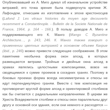
Опубликовавший их А. Миго думал об изначальном устройстве
витражей; его точка зрения была подвергнута критике Ж.
Лафондом, отнесшим их изготовление к эпохе крестоносцев
(
Lafond J. Les vitraux histories du moyen age decouverts
recemment a Constantinople. - Bulletin de la Societe Nationale de
France, 1964, p. 164 - 166
.). В пользу доводов А. Миго и
поддерживающего его К. Манго (
Mango С Byzantine
Architecture..., p. 243, 246. К. Манго также говорит о
применении цветных витражей в основном объеме Кахрие
(ibid., p. 246
) можно привести следующее соображение. В этом
памятнике необычна форма окон апсид, в которых
размещаются витражи. Тройные и двойные окна апсид в
храмах являлись целостными композициями, вовсе не
сводящимися к сумме проемов в соседних гранях. Поэтому в
боковых проемах форма всегда несимметрична и откосы не
идут перпендикулярно граням. Вместе с тем композиция не
противоречит круглой форме апсид и ориентировкой столбиков
как бы считается с радиальными направлениями. В церкви же
Христа Вседержителя столбики и откосы окон параллельны друг
другу и основной оси здания, если они немного и расходятся —