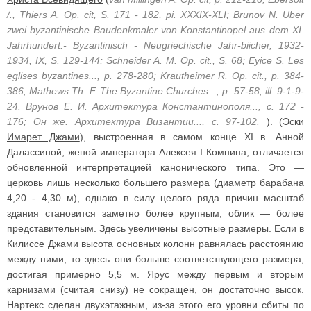
/., Thiers A. Op. cit, S. 171 - 182, pi. XXXIX-XLI; Brunov N. Uber
zwei byzantinische Baudenkmaler von Konstantinopel aus dem XI.
Jahrhundert.- Byzantinisch - Neugriechische Jahr-biicher, 1932-
1934, IX, S. 129-144; Schneider A. M. Op. cit., S. 68; Eyice S. Les
eglises byzantines..., p. 278-280; Krautheimer R. Op. cit., p. 384-
386; Mathews Th. F. The Byzantine Churches..., p. 57-58, ill. 9-1-9-
24. Врунов Е. И. Архитектура Константинополя..., с. 172 -
176; Он же. Архитектура Византии..., с. 97-102.
). (
Эски
Имарет Джами
), выстроенная в самом конце XI в. Анной
Далассиной, женой императора Алексея I Комнина, отличается
обновленной интерпретацией канонического типа. Это —
церковь лишь несколько большего размера (диаметр барабана
4,20 - 4,30 м), однако в силу целого ряда причин масштаб
здания становится заметно более крупным, облик — более
представительным. Здесь увеличены высотные размеры. Если в
Килиссе Джами высота основных колонн равнялась расстоянию
между ними, то здесь они больше соответствующего размера,
достигая примерно 5,5 м. Ярус между первым и вторым
карнизами (считая снизу) не сокращен, он достаточно высок.
Нартекс сделан двухэтажным, из-за этого его уровни сбиты по