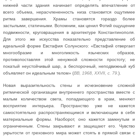
нижней части здания начинает определять впечатление от
всего объема, нерасчлененность низа становится ощутимее
ритма завершения. Храмы становятся гораздо более
застылыми, статичными. Вспомним, как ценил Фотий ощущение
подвижности, круговращения в архитектуре Константинополя.
Для этого же искусства показательно представление об
идеальной форме Евстафия Солунского: «Евстафий отвергает
многообразие и многоликость языческих образов,
противопоставляя этой ненужной сложности простоту; не
покатый неустойчивый шар, а беспорочный, неподвижный куб
объявляет он идеальным телом» (
ВВ, 1968, XXVII, с. 79
.).
Новая выразительность стены и исчезновение сложной
ритмической организации внутреннего пространства вместе с
малым количеством света, попадающего в храм, меняют
восприятие интерьера. Пространство уже не кажется
самостоятельно распространяющимся и включающим в себя
материальные формы. Наоборот, оно кажется замкнутым и
ограниченным. Стены закрывают и защищают его. Чувство
укрытости от греховного мира может стоять в прямой связи с