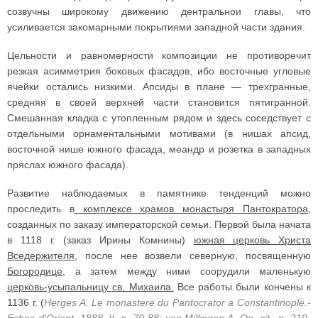
созвучны широкому движению дентральнои главы, что
усиливается закомарными покрытиями западной части здания.
Цельности и равномерности композиции не противоречит
резкая асимметрия боковых фасадов, ибо восточные угловые
ячейки остались низкими. Апсиды в плане — трехгранные,
средняя в своей верхней части становится пятигранной.
Смешанная кладка с утопленным рядом и здесь соседствует с
отдельными орнаментальными мотивами (в нишах апсид,
восточной нише южного фасада, меандр и розетка в западных
пряслах южного фасада).
Развитие наблюдаемых в памятнике тенденций можно
проследить в
комплексе храмов монастыря Пантократора
,
созданных по заказу императорской семьи. Первой была начата
в 1118 г. (заказ Ирины Комнины)
южная церковь Христа
Вседержителя
, после нее возвели северную, посвященную
Богородице
, а затем между ними соорудили маленькую
церковь-усыпальницу св. Михаила.
Все работы были кончены к
1136 г. (
Herges A. Le monastere du Pantocrator a Constantinople.-