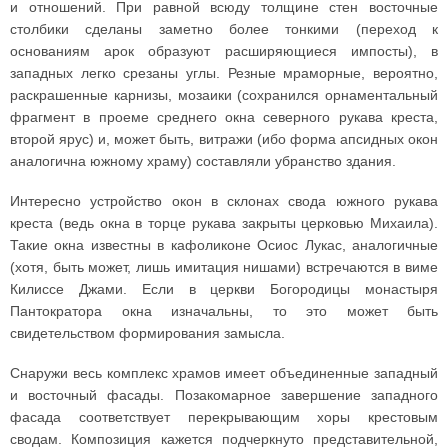
и отношений. При равной всюду толщине стен восточные
столбики сделаны заметно более тонкими (переход к
основаниям арок образуют расширяющиеся импосты), в
западных легко срезаны углы. Резные мраморные, вероятно,
раскрашенные карнизы, мозаики (сохранился орнаментальный
фрагмент в проеме среднего окна северного рукава креста,
второй ярус) и, может быть, витражи (ибо форма апсидных окон
аналогична южному храму) составляли убранство здания.
Интересно устройство окон в склонах свода южного рукава
креста (ведь окна в торце рукава закрыты церковью Михаила).
Такие окна известны в кафоликоне Осиос Лукас, аналогичные
(хотя, быть может, лишь имитация нишами) встречаются в виме
Килиссе Джами. Если в церкви Богородицы монастыря
Пантократора окна изначальны, то это может быть
свидетельством формирования замысла.
Снаружи весь комплекс храмов имеет объединенные западный
и восточный фасады. Позакомарное завершение западного
фасада соответствует перекрывающим хоры крестовым
сводам. Композиция кажется подчеркнуто представительной,