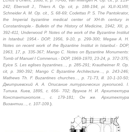
Echos d'Orient, 1888, II, p. 70-88; van Millingen A. Op. cit., p. 219-
242; Ebersolt J., Thiers A. Op. cit, p. 188-194, pi. XLII-XLVIII;
Schneider A. M. Op. cit., S. 68-69; Codettas P. S. The Pantokrator,
the Imperial byzantine medical center of XH-th century in
Constantinople.- Bulletin of the History of Medicine, 1942, XII, p.
392-411; Underwood P. Notes of the work of the Byzantine Institut
in Istanbul: 1954.- DOP, 1956, 9-10, p. 299-300; Megaw A. H.
Notes on recent work of the Byzantine Institut in Istanbul.- DOP,
1963, 17, p. 335-367; Mango C. Notes on Byzantine Monuments:
Tomb of Manuel I Comnenus.- DOP, 1969-1970, 23-24, p. 372-375;
Eyice S. Les eglises byzantines..., p. 285-291; Krautheimer R. Op.
cit, p. 390-392; Mango С Byzantine Architecture..., p. 243-246;
Mathews Th. F. Buzantines churches..., p. 71-73, ill. 10-1-10-50;
Дмитриевский A. A. Описание литургических рукописей. I.
Типика. Киев, 1895, с. 656- 702; Врунов Н. И. Архитектура
Константинополя..., с. 179-181; Он же. Архитектура
Византии..., с. 107-109
.).