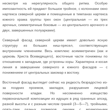
несмотря на нерегулярность общего ритма. Особую
импозантность ей придают большое тройное, с колоннами окно
нартекса северной церкви и помещенные в тимпанах нартекса
южного храма группы трех окон (центральная — из трех
арочных, симметричные боковые — из центрального арочного и
двух, завершенных полуарками).
Северный фасад северной церкви имеет довольно ясную
структуру из больших ниш-прясел, соответствующих
внутренним членениям. Весь комплекс асимметричен (как и
церковь Христа Всевидящего), восточные части понижены по
отношению к западным, где устроены хоры. Характерна и косая
линия в завершении северного и южного фасадов — с
понижением от центральных закомар к востоку.
Восточный фасад выглядит сейчас на редкость безрадостно из-
за поздних проемов, закладок, разрушения лицевой
поверхности кладки. Но несомненно изящество
первоначальной композиции из идущих в ряд граненых апсид,
разной высоты и с разным числом граней (3—5—7), тройными,
опять-таки разных размеров, окнами с мраморными