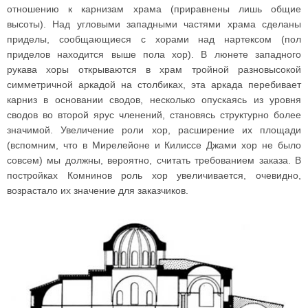
отношению к карнизам храма (приравнены лишь общие
высоты). Над угловыми западными частями храма сделаны
приделы, сообщающиеся с хорами над нартексом (пол
приделов находится выше пола хор). В люнете западного
рукава хоры открываются в храм тройной разновысокой
симметричной аркадой на столбиках, эта аркада перебивает
карниз в основании сводов, несколько опускаясь из уровня
сводов во второй ярус членений, становясь структурно более
значимой. Увеличение роли хор, расширение их площади
(вспомним, что в Мирелейоне и Килиссе Джами хор не было
совсем) мы должны, вероятно, считать требованием заказа. В
постройках Комнинов роль хор увеличивается, очевидно,
возрастало их значение для заказчиков.