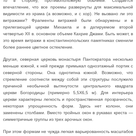
то в сторону, противоположную обычней. Создается
впечатление, что все проемы развернуты для максимальной
видимости из храма (а возможно, и с хор). Не вызвано ли это
витражами? Фрагменты витражей были обнаружены и в
прилегающей церкви Михаила и в датируемом второй
четвертью XII в. основном объеме Кахрие Джами. Быть может, в
это время витражи в константинопольских памятниках сменили
более раннее цветное остекление.
Другая, северная церковь монастыря Пантократора несколько
меньше южной, к ней прежде примыкал одноэтажный портик с
северной стороны. Она однотипна южной. Возможно, что
стремление соотнести между собой эти структуры послужило
причиной необычной вытянутости центрального квадрата
церкви Богородицы (примерно 5,5X6,5 м). Для интерьера
церкви характерны легкость и пространственная прозрачность,
некоторая упрощенность форм. Здесь нет колонн, они
заменены столбами. Вместо тройных окон в рукавах креста —
симметричные группы из трех арочных окон.
При этом формам не чужда легкая варьированность масштабов