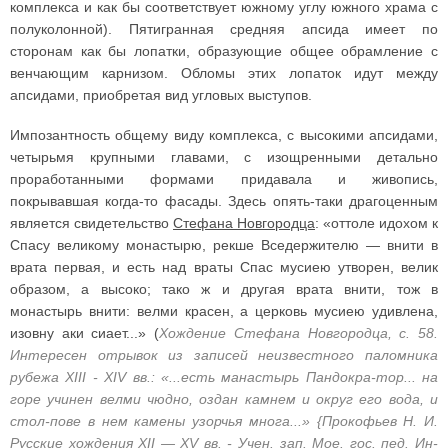
комплекса и как бы соответствует южному углу южного храма с
полуколонной). Пятигранная средняя апсида имеет по
сторонам как бы лопатки, образующие общее обрамление с
венчающим карнизом. Обломы этих лопаток идут между
апсидами, приобретая вид угловых выступов.
Импозантность общему виду комплекса, с высокими апсидами,
четырьмя крупными главами, с изощренными детально
проработанными формами придавала и живопись,
покрывавшая когда-то фасады. Здесь опять-таки драгоценным
является свидетельство
Стефана Новгородца
: «оттоле идохом к
Спасу великому монастырю, рекше Вседержителю — внити в
врата первая, и есть над враты Спас мусиею утворен, велик
образом, а высоко; тако ж и другая врата внити, тож в
монастырь внити: велми красен, а церковь мусиею удивлена,
изовну аки сиает...» (
Хождение Стефана Новгородца, с. 58.
Интересен отрывок из записей неизвестного паломника
рубежа XIII - XIV вв.: «...есть манастырь Пандокра-тор... на
горе учинен велми чюдно, оздан камнем и округ его вода, и
стол-пове в нем камены узорчья многа...» {Прокофьев Н. И.
Русские хождения XII — XV вв. - Учен. зап. Мое. гос. пед. Ин-