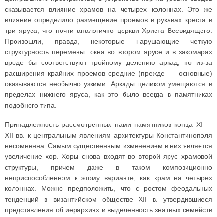
сказывается влияние храмов на четырех колоннах. Это же
влияние определило размещение проемов в рукавах креста в
три яруса, что почти аналогично церкви Христа Всевидящего.
Произошли, правда, некоторые нарушающие четкую
структурность перемены: окна во втором ярусе и в закомарах
вроде бы соответствуют тройному делению аркад, но из-за
расширения крайних проемов средние (прежде — основные)
оказываются необычно узкими. Аркады целиком умещаются в
пределах нижнего яруса, как это было всегда в памятниках
подобного типа.
Принадлежность рассмотренных нами памятников конца XI —
XII вв. к центральным явлениям архитектуры Константинополя
несомненна. Самым существенным изменением в них является
увеличение хор. Хоры снова входят во второй ярус храмовой
структуры, причем даже в таком композиционно
неприспособленном к этому варианте, как храм на четырех
колоннах. Можно предположить, что с ростом феодальных
тенденций в византийском обществе XII в. утвердившиеся
представления об иерархиях и выделенность знатных семейств