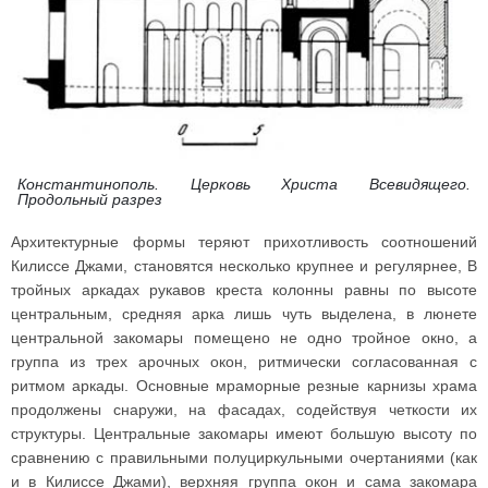
Константинополь. Церковь Христа Всевидящего.
Продольный разрез
Архитектурные формы теряют прихотливость соотношений
Килиссе Джами, становятся несколько крупнее и регулярнее, В
тройных аркадах рукавов креста колонны равны по высоте
центральным, средняя арка лишь чуть выделена, в люнете
центральной закомары помещено не одно тройное окно, а
группа из трех арочных окон, ритмически согласованная с
ритмом аркады. Основные мраморные резные карнизы храма
продолжены снаружи, на фасадах, содействуя четкости их
структуры. Центральные закомары имеют большую высоту по
сравнению с правильными полуциркульными очертаниями (как
и в Килиссе Джами), верхняя группа окон и сама закомара