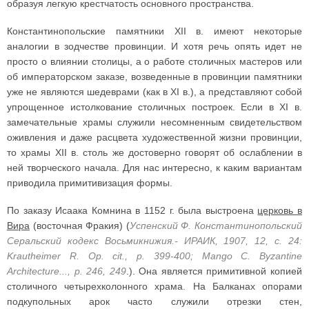
образуя легкую крестчатость основного пространства.
Константинопольские памятники XII в. имеют некоторые
аналогии в зодчестве провинции. И хотя речь опять идет не
просто о влиянии столицы, а о работе столичных мастеров или
об императорском заказе, возведенные в провинции памятники
уже не являются шедеврами (как в XI в.), а представляют собой
упрощенное истолкование столичных построек. Если в XI в.
замечательные храмы служили несомненным свидетельством
оживления и даже расцвета художественной жизни провинции,
то храмы XII в. столь же достоверно говорят об ослаблении в
ней творческого начала. Для нас интересно, к каким вариантам
приводила примитивизация формы.
По заказу Исаака Комнина в 1152 г. была выстроена
церковь в
Вира
(восточная Фракия) (
Успенский Ф. Константинопольский
Серальский кодекс Восьмикнижия.- ИРАИК, 1907, 12, с. 24:
Krautheimer R. Op. cit., p. 399-400; Mango С. Byzantine
Architecture..., p. 246, 249
.). Она является примитивной копией
столичного четырехколонного храма. На Балканах опорами
подкупольных арок часто служили отрезки стен,