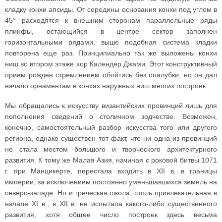
кладку конхи апсиды. От середины основания конхи под углом в
45° расходятся к внешним сторонам параллельные ряды
плинфы, остающийся в центре сектор заполнен
горизонтальными рядами, выше подобная система кладки
повторена еще раз. Принципиально так же выложены конхи
ниш во втором этаже хор Календер Джами. Этот конструктивный
прием рожден стремлением обойтись без опалубки, но он дал
начало орнаментам в конхах наружных ниш многих построек.
Мы обращались к искусству византийских провинций лишь для
пополнения сведений о столичном зодчестве. Возможен,
конечно, самостоятельный разбор искусства того или другого
региона, однако существен тот факт, что ни одна из провинций
не стала местом большого и творческого архитектурного
развития. К тому же Малая Азия, начиная с роковой битвы 1071
г. при Манцикерте, перестала входить в XII в. в границы
империи, за исключением постоянно уменьшавшихся земель на
северо-западе. Но и греческая школа, столь привлекательная в
начале XI в., в XII в. не испытала какого-либо существенного
развития, хотя общее число построек здесь весьма