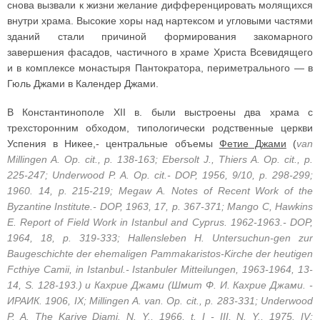
снова вызвали к жизни желание дифференцировать молящихся
внутри храма. Высокие хоры над нартексом и угловыми частями
зданий стали причиной формирования закомарного
завершения фасадов, частичного в храме Христа Всевидящего
и в комплексе монастыря Пантократора, периметрального — в
Гюль Джами в Календер Джами.
В Константинополе XII в. были выстроены два храма с
трехсторонним обходом, типологически родственные церкви
Успения в Никее,- центральные объемы
Фетие Джами
(
van
Millingen A. Op. cit., р. 138-163; Ebersolt J., Thiers A. Op. cit., p.
225-247; Underwood P. A. Op. cit.- DOP, 1956, 9/10, p. 298-299;
1960. 14, p. 215-219; Megaw A. Notes of Recent Work of the
Byzantine Institute.- DOP, 1963, 17, p. 367-371; Mango C, Hawkins
E. Report of Field Work in Istanbul and Cyprus. 1962-1963.- DOP,
1964, 18, p. 319-333; Hallensleben H. Untersuchun-gen zur
Baugeschichte der ehemaligen Pammakaristos-Kirche der heutigen
Fcthiye Camii, in Istanbul.- Istanbuler Mitteilungen, 1963-1964, 13-
14, S. 128-193.) и Кахрие Джами (Шмит Ф. И. Кахрие Джами. -
ИРАИК. 1906, IX; Millingen A. van. Op. cit., p. 283-331; Underwood
P. A. The Kariye Djami. N. Y., 1966, t. I - III, N. Y., 1975. IV;