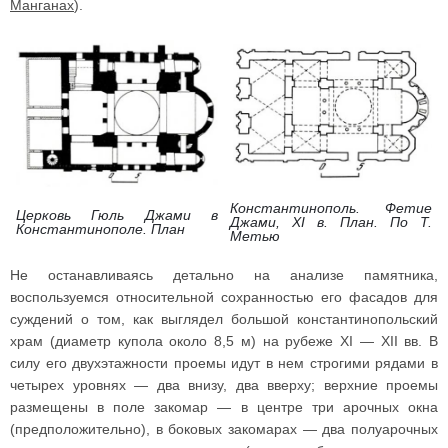
Манганах
).
Константинополь. Фетие
Церковь Гюль Джами в
Джами, XI в. План. По Т.
Константинополе. План
Метью
Не останавливаясь детально на анализе памятника,
воспользуемся относительной сохранностью его фасадов для
суждений о том, как выглядел большой константинопольский
храм (диаметр купола около 8,5 м) на рубеже XI — XII вв. В
силу его двухэтажности проемы идут в нем строгими рядами в
четырех уровнях — два внизу, два вверху; верхние проемы
размещены в поле закомар — в центре три арочных окна
(предположительно), в боковых закомарах — два полуарочных