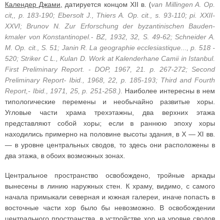
Календер Джами,
датируется концом XII в. (
van Millingen A. Op.
cit,, p. 183-190; Ebersolt J., Thiers A. Op. cit., s. 93-110; pi. XXII-
XXVI; Brunov N. Zur Erforschung der byzantinischen Bauden-
kmaler von Konstantinopel.- BZ, 1932, 32, S. 49-62; Schneider A.
M. Op. cit., S. 51; Janin R. La geographie ecclesiastique..., p. 518 -
520; Striker С L., Kulan D. Work at Kalenderhane Camii in Istanbul.
First Preliminary Report. - DOP, 1967, 21. p. 267-272; Second
Preliminary Report- Ibid., 1968, 22, p. 185-193; Third and Fourth
Report,- Ibid., 1971, 25, p. 251-258.).
Наиболее интересны в нем
типологические перемены и необычайно развитые хоры.
Угловые части храма трехэтажны, два верхних этажа
представляют собой хоры; если в раннюю эпоху хоры
находились примерно на половине высоты здания, в X — XI вв.
— в уровне центральных сводов, то здесь они расположены в
два этажа, в обоих возможных зонах.
Центральное пространство освобождено, тройные аркады
вынесены в линию наружных стен. К храму, видимо, с самого
начала примыкали северная и южная галереи, иначе попасть в
восточные части хор было бы невозможно. В освобождении
центрального пространства, в устройстве хор на уровне сводов