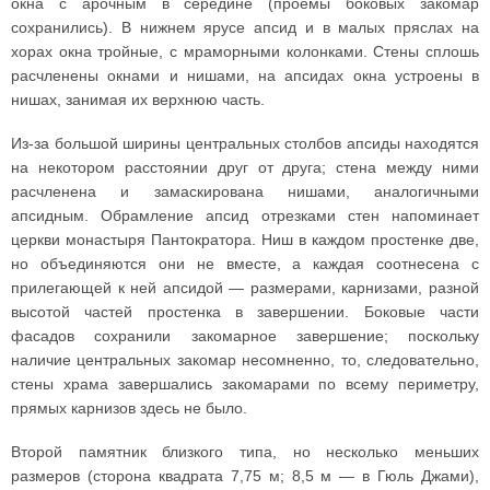
окна с арочным в середине (проемы боковых закомар
сохранились). В нижнем ярусе апсид и в малых пряслах на
хорах окна тройные, с мраморными колонками. Стены сплошь
расчленены окнами и нишами, на апсидах окна устроены в
нишах, занимая их верхнюю часть.
Из-за большой ширины центральных столбов апсиды находятся
на некотором расстоянии друг от друга; стена между ними
расчленена и замаскирована нишами, аналогичными
апсидным. Обрамление апсид отрезками стен напоминает
церкви монастыря Пантократора. Ниш в каждом простенке две,
но объединяются они не вместе, а каждая соотнесена с
прилегающей к ней апсидой — размерами, карнизами, разной
высотой частей простенка в завершении. Боковые части
фасадов сохранили закомарное завершение; поскольку
наличие центральных закомар несомненно, то, следовательно,
стены храма завершались закомарами по всему периметру,
прямых карнизов здесь не было.
Второй памятник близкого типа, но несколько меньших
размеров (сторона квадрата 7,75 м; 8,5 м — в Гюль Джами),