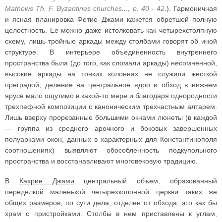
Mathews Th. F. Byzantines churches..., p. 40 - 42
.). Гармоничная
и ясная планировка Фетие Джами кажется обретшей полную
целостность. Ее можно даже истолковать как четырехстолпную
схему, лишь тройные аркады между столбами говорят об иной
структуре. В интерьере объединенность внутреннего
пространства была (до того, как сломали аркады) несомненной,
высокие аркады на тонких колоннах не служили жесткой
преградой, деление на центральное ядро и обход в нижнем
ярусе мало ощутимо в какой-то мере и благодаря однородности
трехпефной композиции с каноническим трехчастным алтарем.
Лишь вверху прорезанные большими окнами люнеты (в каждой
— группа из среднего арочного и боковых завершенных
полуарками окон, данных в характерных для Константинополя
соотношениях) выявляют обособленность подкупольного
пространства и восстанавливают многовековую традицию.
В
Кахрие Джами
центральный объем, образованный
переделкой маленькой четырехколонной церкви таких же
общих размеров, по сути дела, отделен от обхода, это как бы
храм с пристройками. Столбы в нем приставлены к углам,