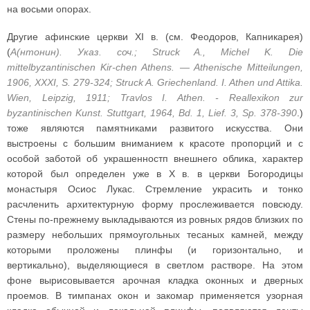
на восьми опорах.
Другие афинские церкви XI в. (см. Феодоров, Капникарея)
(
А(нтонин). Указ. соч.; Struck A., Michel K. Die
mittelbyzantinischen Kir-chen Athens. — Athenische Mitteilungen,
1906, XXXI, S. 279-324; Struck A. Griechenland. I. Athen und Attika.
Wien, Leipzig, 1911; Travlos I. Athen. - Reallexikon zur
byzantinischen Kunst. Stuttgart, 1964, Bd. 1, Lief. 3, Sp. 378-390
.)
тоже являются памятниками развитого искусства. Они
выстроены с большим вниманием к красоте пропорций и с
особой заботой об украшенностп внешнего облика, характер
которой был определен уже в X в. в церкви Богородицы
монастыря Осиос Лукас. Стремление украсить и тонко
расчленить архитектурную форму прослеживается повсюду.
Стены по-прежнему выкладываются из ровных рядов близких по
размеру небольших прямоугольных тесаных камней, между
которыми проложены плинфы (и горизонтально, и
вертикально), выделяющиеся в светлом растворе. На этом
фоне вырисовывается арочная кладка оконных и дверных
проемов. В тимпанах окон и закомар применяется узорная