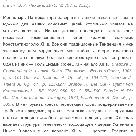
та им. В. И. Ленина, 1970, № 363, с. 251
.).
Монастырь Пантократора завершает линию известных нам и
нужных для наших основных целей столичных храмов на
четырех колоннах. Но мы должны проследить вкратце еще
несколько композиционных типов храмов, знакомых
Константинополю XII в. Все они традиционные Тенденция к уже
знакомому нам укрупнению масштабов и форм отчетливо
проявляется в двух больших крестово-купольных постройках.
Одна из них —
Гюль Джами
(конец XI - начало XII в.) (
Pagoire J.
Constantinople. L'eglise Sainte-Theodosie.- Echos d'Orient, 1906,
9, p. 161-165; van Millingen A. Op. cit., p. 164-182; Ebersolt J.,
Thiers A. Op. cit., p. 113-127; Brunov N. Die Giil - Djami von
Konstantinopel. - BZ, 1929/1930, 30, S. 554-560; Schafer H. Die
Gin Camii in Istanbul. Tubingen, 1973; Krautheimer R. Op. cit., p.
388.
). В ней рукава креста пересекают хоры, поддерживаемые
тройными аркадами, аркады несколько отступают к наружным
стенам, толщина столбов превосходит толщину стен. Это есть
вариант структуры, генетически восходящей к церкви Успения в
Никее (напомним ее вариант XI в. —
церковь Георгия в