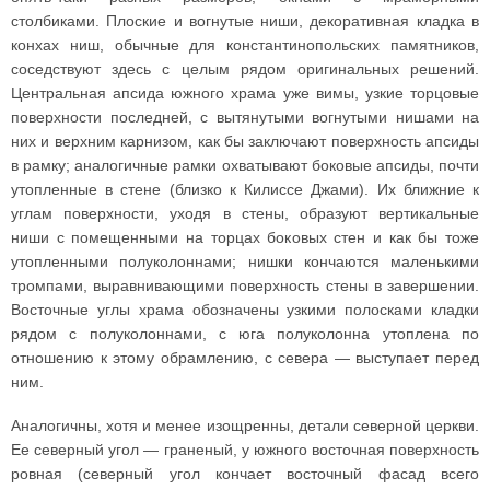
столбиками. Плоские и вогнутые ниши, декоративная кладка в
конхах ниш, обычные для константинопольских памятников,
соседствуют здесь с целым рядом оригинальных решений.
Центральная апсида южного храма уже вимы, узкие торцовые
поверхности последней, с вытянутыми вогнутыми нишами на
них и верхним карнизом, как бы заключают поверхность апсиды
в рамку; аналогичные рамки охватывают боковые апсиды, почти
утопленные в стене (близко к Килиссе Джами). Их ближние к
углам поверхности, уходя в стены, образуют вертикальные
ниши с помещенными на торцах боковых стен и как бы тоже
утопленными полуколоннами; нишки кончаются маленькими
тромпами, выравнивающими поверхность стены в завершении.
Восточные углы храма обозначены узкими полосками кладки
рядом с полуколоннами, с юга полуколонна утоплена по
отношению к этому обрамлению, с севера — выступает перед
ним.
Аналогичны, хотя и менее изощренны, детали северной церкви.
Ее северный угол — граненый, у южного восточная поверхность
ровная (северный угол кончает восточный фасад всего