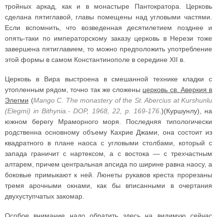
тройных аркад, как и в монастыре Пантократора. Церковь
сделана пятиглавой, главы помещены над угловыми частями.
Если вспомнить, что возведенная десятилетием позднее и
опять-таки по императорскому заказу церковь в Нерези тоже
завершена пятиглавием, то можно предположить употребление
этой формы в самом Константинополе в середине XII в.
Церковь в Вира выстроена в смешанной технике кладки с
утопленным рядом, точно так же сложены
церковь св. Аверкия в
Элегми
(
Mango С. The monastery of the St. Abercius at Kurshunlu
(Elegmi) in Bithynia.- DOP, 1968, 22, p. 169-176
.)(Куршунлу), на
южном берегу Мраморного моря. Последняя типологически
родственна основному объему Кахрие Джами, она состоит из
квадратного в плане наоса с угловыми столбами, который с
запада граничит с нартексом, а с востока — с трехчастным
алтарем, причем центральная апсида по ширине равна наосу, а
боковые примыкают к ней. Люнеты рукавов креста прорезаны
тремя арочными окнами, как бы вписанными в очертания
двухуступчатых закомар.
Особое внимание надо обратить здесь на видимую сейчас