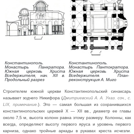
Константинополь.
Константинополь.
Монастырь Панкратора.
Монастырь Пантократора.
Южная церковь Христа
Южная церковь Христа
Вседержителя, нач. XII в.
Вседержителя. План-
Продольный разрез
реконструкция А. Миго
Строителем южной церкви Константинопольский синаксарь
называет зодчего Никифора (
Дмитриевский А. А. Указ. соч., с.
LIX, примечание
.). Это — самая большая из сохранившихся
константинопольских церквей X — XII вв., диаметр ее главы
около 7,5 м, высота колонн равна этому размеру. Колонны, как
всегда, определяют высоту первого яруса и уровень первого
карниза, однако тройные аркады в рукавах креста исчезли.