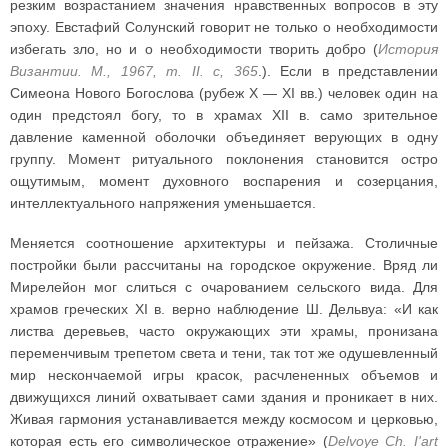
резким возрастанием значения нравственных вопросов в эту
эпоху. Евстафий Солунский говорит не только о необходимости
избегать зло, но и о необходимости творить добро (
История
Византии. М., 1967, т. II. с, 365
.). Если в представлении
Симеона Нового Богослова (рубеж X — XI вв.) человек один на
один предстоял богу, то в храмах XII в. само зрительное
давление каменной оболочки объединяет верующих в одну
группу. Момент ритуального поклонения становится остро
ощутимым, момент духовного воспарения и созерцания,
интеллектуального напряжения уменьшается.
Меняется соотношение архитектуры и пейзажа. Столичные
постройки были рассчитаны на городское окружение. Вряд ли
Мирелейон мог слиться с очарованием сельского вида. Для
храмов греческих XI в. верно наблюдение Ш. Дельвуа: «И как
листва деревьев, часто окружающих эти храмы, пронизана
переменчивым трепетом света и тени, так тот же одушевленный
мир нескончаемой игры красок, расчлененных объемов и
движущихся линий охватывает сами здания и проникает в них.
Живая гармония устанавливается между космосом и церковью,
которая есть его символическое отражение» (
Delvoye Ch. I'art