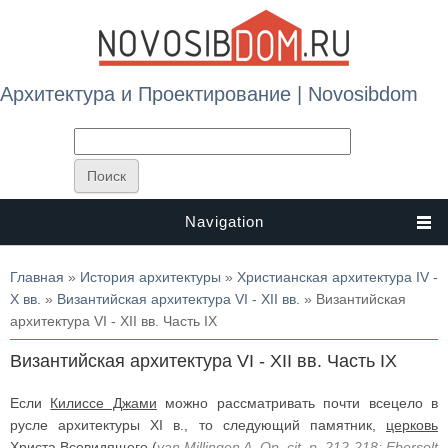
Архитектура и Проектирование | Novosibdom
Navigation
Вы здесь
Главная
»
История архитектуры
»
Христианская архитектура IV -
X вв.
»
Византийская архитектура VI - XII вв.
» Византийская
архитектура VI - XII вв. Часть IX
Византийская архитектура VI - XII вв. Часть IX
Если
Килиссе Джами
можно рассматривать почти всецело в
русле архитектуры XI в., то следующий памятник,
церковь
Христа Всевидящего
(
van Millingen A. Op. cit, p. 212-218; Ebersolt