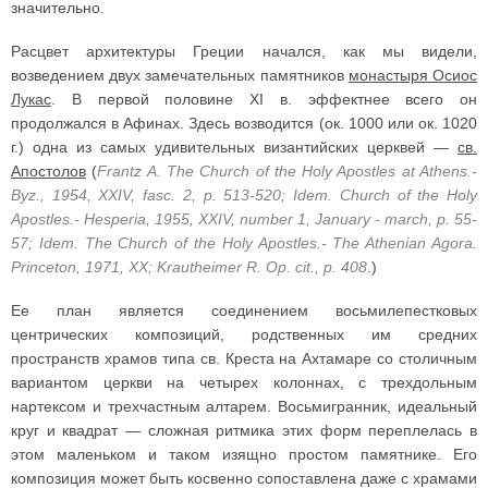
значительно.
Расцвет архитектуры Греции начался, как мы видели,
возведением двух замечательных памятников
монастыря Осиос
Лукас
. В первой половине XI в. эффектнее всего он
продолжался в Афинах. Здесь возводится (ок. 1000 или ок. 1020
г.) одна из самых удивительных византийских церквей —
св.
Апостолов
(
Frantz A. The Church of the Holy Apostles at Athens.-
Byz., 1954, XXIV, fasc. 2, p. 513-520; Idem. Church of the Holy
Apostles.- Hesperia, 1955, XXIV, number 1, January - march, p. 55-
57; Idem. The Church of the Holy Apostles.- The Athenian Agora.
Princeton, 1971, XX; Krautheimer R. Op. cit., p. 408
.)
Ее план является соединением восьмилепестковых
центрических композиций, родственных им средних
пространств храмов типа св. Креста на Ахтамаре со столичным
вариантом церкви на четырех колоннах, с трехдольным
нартексом и трехчастным алтарем. Восьмигранник, идеальный
круг и квадрат — сложная ритмика этих форм переплелась в
этом маленьком и таком изящно простом памятнике. Его
композиция может быть косвенно сопоставлена даже с храмами