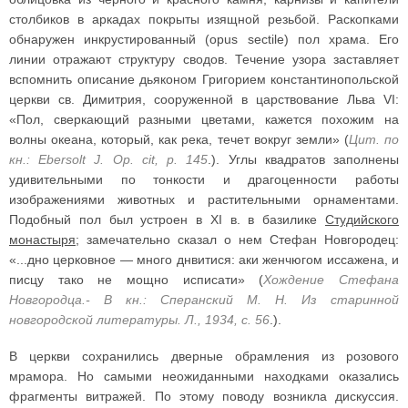
столбиков в аркадах покрыты изящной резьбой. Раскопками
обнаружен инкрустированный (opus sectile) пол храма. Его
линии отражают структуру сводов. Течение узора заставляет
вспомнить описание дьяконом Григорием константинопольской
церкви св. Димитрия, сооруженной в царствование Льва VI:
«Пол, сверкающий разными цветами, кажется похожим на
волны океана, который, как река, течет вокруг земли» (
Цит. по
кн.: Ebersolt J. Op. cit, p. 145
.). Углы квадратов заполнены
удивительными по тонкости и драгоценности работы
изображениями животных и растительными орнаментами.
Подобный пол был устроен в XI в. в базилике
Студийского
монастыря
; замечательно сказал о нем Стефан Новгородец:
«...дно церковное — много днвитися: аки женчюгом иссажена, и
писцу тако не мощно исписати» (
Хождение Стефана
Новгородца.- В кн.: Сперанский М. Н. Из старинной
новгородской литературы. Л., 1934, с. 56
.).
В церкви сохранились дверные обрамления из розового
мрамора. Но самыми неожиданными находками оказались
фрагменты витражей. По этому поводу возникла дискуссия.