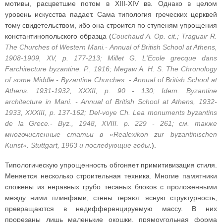
мотивы, расцветшие потом в XIII-XIV вв. Однако в целом
уровень искусства падает. Сама типология греческих церквей
тому свидетельством, ибо она строится по ступеням упрощения
константинопольского образца (
Couchaud A. Op. cit.; Traguair R.
The Churches of Western Mani.- Annual of British School at Athens,
1908-1909, XV, p. 177-213; Millet G. L'Ecole grecque dans
Farchitecture byzantine. P., 1916; Megaw A. H. S. The Chronology
of some Middle - Byzantine Churches. - Annual of British School at
Athens. 1931-1932, XXXII, p. 90 - 130; Idem. Byzantine
architecture in Mani. - Annual of British School at Athens, 1932-
1933, XXXIII, p. 137-162; Del-voye Ch. Lea monuments byzantins
de la Grece.- Byz., 1948, XVIII. p. 229 - 261; см. также
многочисленные статьи в «Realexikon zur byzantinischen
Kunst». Stuttgart, 1963 и последующие годы
.).
Типологическую упрощенность обгоняет примитивизация стиля.
Меняется несколько строительная техника. Многие памятники
сложены из неравных грубо тесаных блоков с проложенными
между ними плинфами; стены теряют ясную структурность,
превращаются в недифференцируемую массу. В них
прорезаны лишь маленькие окошки, прямоугольная форма