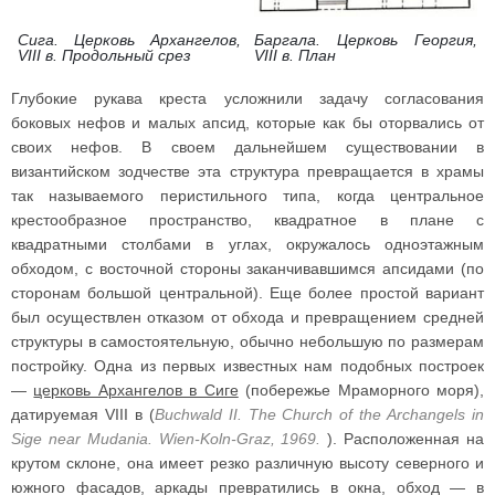
Сига. Церковь Архангелов,
Баргала. Церковь Георгия,
VIII в. Продольный срез
VIII в. План
Глубокие рукава креста усложнили задачу согласования
боковых нефов и малых апсид, которые как бы оторвались от
своих нефов. В своем дальнейшем существовании в
византийском зодчестве эта структура превращается в храмы
так называемого перистильного типа, когда центральное
крестообразное пространство, квадратное в плане с
квадратными столбами в углах, окружалось одноэтажным
обходом, с восточной стороны заканчивавшимся апсидами (по
сторонам большой центральной). Еще более простой вариант
был осуществлен отказом от обхода и превращением средней
структуры в самостоятельную, обычно небольшую по размерам
постройку. Одна из первых известных нам подобных построек
—
церковь Архангелов в Сиге
(побережье Мраморного моря),
датируемая VIII в (
Buchwald II. The Church of the Archangels in
Sige near Mudania. Wien-Koln-Graz, 1969.
). Расположенная на
крутом склоне, она имеет резко различную высоту северного и
южного фасадов, аркады превратились в окна, обход — в