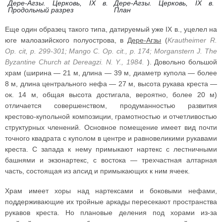
Дере-Агзы. Церковь, IX в.
Дере-Агзы. Церковь, IX в.
Продольный разрез
План
Еще один образец такого типа, датируемый уже IX в., уцелел на
юге малоазийского полуострова, в
Дере-Агзы
(
Krautheimer R.
Op. cit, p. 299-301; Mango С. Op. cit., p. 174; Morganstern J. The
Byzantine Church at Dereagzi. N. Y., 1984.
). Довольно большой
храм (ширина — 21 м, длина — 39 м, диаметр купола — более
8 м, длина центрального нефа — 27 м, высота рукава креста —
ок. 14 м, общая высота достигала, вероятно, более 20 м)
отличается совершенством, продуманностью развития
крестово-купольной композиции, грамотностью и отчетливостью
структурных членений. Основное помещение имеет вид почти
точного квадрата с куполом в центре и равновеликими рукавами
креста. С запада к нему примыкают нартекс с лестничными
башнями и экзонартекс, с востока — трехчастная алтарная
часть, состоящая из апсид и примыкающих к ним ячеек.
Храм имеет хоры над нартексами и боковыми нефами,
поддерживающие их тройные аркады пересекают пространства
рукавов креста. Но плановые деления под хорами из-за