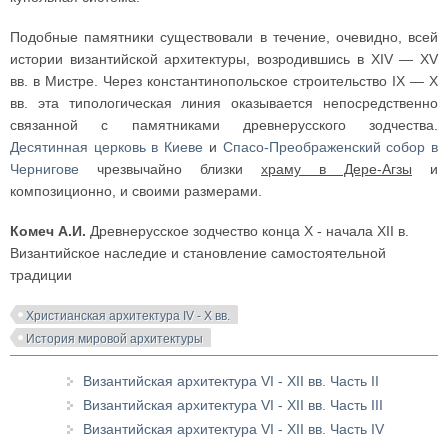
Подобные памятники существовали в течение, очевидно, всей
истории византийской архитектуры, возродившись в XIV — XV
вв. в Мистре. Через константинопольское строительство IX — X
вв. эта типологическая линия оказывается непосредственно
связанной с памятниками древнерусского зодчества.
Десятинная церковь в Киеве
и
Спасо-Преображенский собор в
Чернигове
чрезвычайно близки
храму в Дере-Агзы
и
композиционно, и своими размерами.
Комеч А.И.
Древнерусское зодчество конца X - начала XII в.
Византийское наследие и становление самостоятельной
традиции
Христианская архитектура IV - X вв.
История мировой архитектуры
Византийская архитектура VI - XII вв. Часть II
Византийская архитектура VI - XII вв. Часть III
Византийская архитектура VI - XII вв. Часть IV