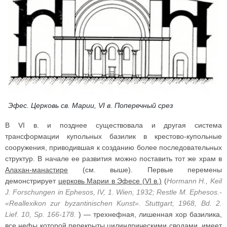
Эфес. Церковь св. Марии, VI в. Поперечный срез
В VI в. и позднее существовала и другая система
трансформации купольных базилик в крестово-купольные
сооружения, приводившая к созданию более последовательных
структур. В начале ее развития можно поставить тот же храм в
Алахан-манастире
(см. выше). Первые перемены
демонстрирует
церковь Марии в Эфесе (VI в.)
(
Hormann H., Keil
J. Forschungen in Ephesos, IV, 1. Wien, 1932; Restle M. Ephesos.-
«Reallexikon zur byzantinischen Kunst». Stuttgart, 1968, Bd. 2.
Lief. 10, Sp. 166-178.
) — трехнефная, лишенная хор базилика,
все нефы которой перекрыты цилиндрическими сводами, имеет