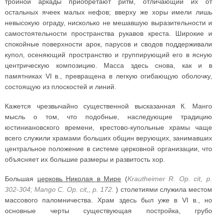
тройной аркады приобретают ритм, отличающий их от
остальных ячеек малых нефов; вверху же хоры имели лишь
невысокую ограду, нисколько не мешавшую выразительности и
самостоятельности пространства рукавов креста. Широкие и
спокойные поверхности арок, парусов и сводов поддерживали
купол, осеняющий пространство и группирующий его в ясную
центрическую композицию. Масса здесь снова, как и в
памятниках VI в., превращена в легкую огибающую оболочку,
состоящую из плоскостей и линий.
Кажется чрезвычайно существенной высказанная К. Манго
мысль о том, что подобные, наследующие традицию
юстиниановского времени, крестово-купольные храмы чаще
всего служили храмами больших общин верующих, занимавших
центральное положение в системе церковной организации, что
объясняет их большие размеры и развитость хор.
Большая
церковь Николая в Мире
(
Krautheimer R. Op. cit, p.
302-304; Mango С. Op. cit,, p. 172.
) столетиями служила местом
массового паломничества. Храм здесь был уже в VI в., но
основные черты существующая постройка, грубо