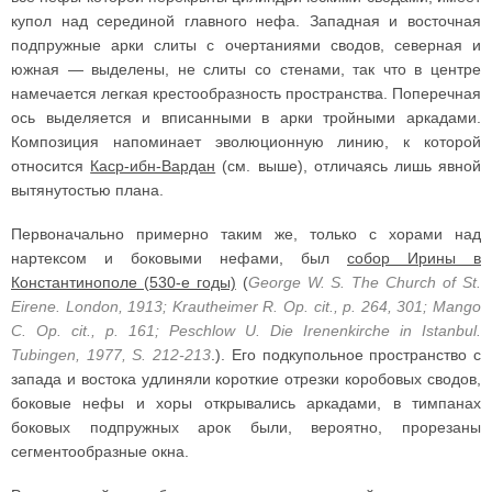
купол над серединой главного нефа. Западная и восточная
подпружные арки слиты с очертаниями сводов, северная и
южная — выделены, не слиты со стенами, так что в центре
намечается легкая крестообразность пространства. Поперечная
ось выделяется и вписанными в арки тройными аркадами.
Композиция напоминает эволюционную линию, к которой
относится
Каср-ибн-Вардан
(см. выше), отличаясь лишь явной
вытянутостью плана.
Первоначально примерно таким же, только с хорами над
нартексом и боковыми нефами, был
собор Ирины в
Константинополе (530-е годы)
(
George W. S. The Church of St.
Eirene. London, 1913; Krautheimer R. Op. cit., p. 264, 301; Mango
C. Op. cit., p. 161; Peschlow U. Die Irenenkirche in Istanbul.
Tubingen, 1977, S. 212-213
.). Его подкупольное пространство с
запада и востока удлиняли короткие отрезки коробовых сводов,
боковые нефы и хоры открывались аркадами, в тимпанах
боковых подпружных арок были, вероятно, прорезаны
сегментообразные окна.