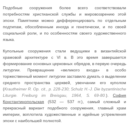
Подобные сооружения более всего соответствовали
потребностям христианской службы и мировоззрению этой
эпохи. Памятники можно дифференцировать по отдельным
подтипам, обособленным иногда и генетически, и по своей
социальной роли, и по особенностям своего художественного
языка.
Купольные сооружения стали ведущими в византийской
храмовой архитектуре с VI в. В это время завершается
формирование основных церковных обрядов, в первую очередь
литургии. Превращение «великого входа» в особо
торжественный момент литургии заставило думать о выделении
среднего пространства церквей, увенчании его куполом
(
Krautheimer R. Op. cit., p. 228-230; Schulz H.-J. Die byzantinische
Liturgie. Freiburg im Breisgau, 1964, S. 69-80.
).
София
Константинопольская
(532 — 537 гг.), самый сложный и
прекрасный вариант подобного сооружения, главный храм
империи, воплотила художественные и идейные устремления
эпохи с наибольшей полнотой.