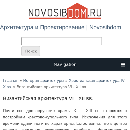
Архитектура и Проектирование | Novosibdom
Navigation
Вы здесь
Главная
»
История архитектуры
»
Христианская архитектура IV -
X вв.
» Византийская архитектура VI - XII вв.
Византийская архитектура VI - XII вв.
Почти все древнерусские храмы X — XIII вв. относятся к
постройкам крестово-купольного типа. Исключения для этого
времени единичны и не характерны. Естественно, что в центре
нашего внимания оказываются проблемы формирования