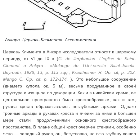
Анкара. Церковь Климента. Аксонометрия
Церковь Климента в Анкаре
исследователи относят к широкому
периоду, от VI до IX в (
G. de Jerphanion. L'eglise de Saint-
Clement a Ankyra.- «Melange de TUni-versite Saint-Josef».
Beyrouth, 1928, 13, p. 113 sqq.; Krautheimer R. Op. cit, p. 302;
Mango C. Op. cit, p. 172-174.
). Это небольшое сооружение
(диаметр купола ок. 5 м), весьма продуманное в своей
структуре и изящное по декорации. Как и в никейском храме, ее
центральное пространство было крестообразным, как и там,
рукава креста образовывались неглубокими арками. Однако
тройные аркады в рукавах креста и ячейки за ними в большей
мере стали продолжениями основного крестообразного
пространства. В плане общий крест очерчен стенами, особенно
ясно — западный рукав, он, безусловно, на всю глубину вошел