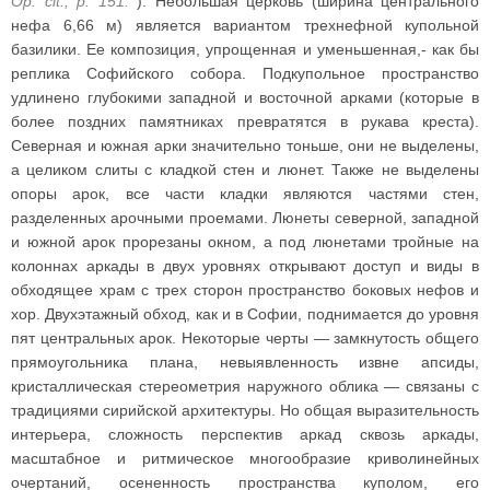
Op. cit., p. 151.
). Небольшая церковь (ширина центрального
нефа 6,66 м) является вариантом трехнефной купольной
базилики. Ее композиция, упрощенная и уменьшенная,- как бы
реплика Софийского собора. Подкупольное пространство
удлинено глубокими западной и восточной арками (которые в
более поздних памятниках превратятся в рукава креста).
Северная и южная арки значительно тоньше, они не выделены,
а целиком слиты с кладкой стен и люнет. Также не выделены
опоры арок, все части кладки являются частями стен,
разделенных арочными проемами. Люнеты северной, западной
и южной арок прорезаны окном, а под люнетами тройные на
колоннах аркады в двух уровнях открывают доступ и виды в
обходящее храм с трех сторон пространство боковых нефов и
хор. Двухэтажный обход, как и в Софии, поднимается до уровня
пят центральных арок. Некоторые черты — замкнутость общего
прямоугольника плана, невыявленность извне апсиды,
кристаллическая стереометрия наружного облика — связаны с
традициями сирийской архитектуры. Но общая выразительность
интерьера, сложность перспектив аркад сквозь аркады,
масштабное и ритмическое многообразие криволинейных
очертаний, осененность пространства куполом, его