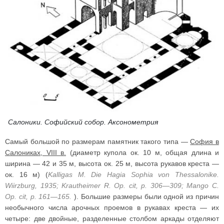
Салоники. Софийский собор. Аксонометрия
Самый большой по размерам памятник такого типа —
София в
Салониках, VIII в.
(диаметр купола ок. 10 м, общая длина и
ширина — 42 и 35 м, высота ок. 25 м, высота рукавов креста —
ок. 16 м) (
Kalligas M. Die Hagia Sophia von Thessalonike.
Wiirzburg, 1935; Krautheimer R. Op. cit, p. 306—309; Mango C.
Op. cit, p. 161—165.
). Большие размеры были одной из причин
необычного числа арочных проемов в рукавах креста — их
четыре: две двойные, разделенные столбом аркады отделяют