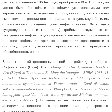
реставрированная в 1860-е годы, приобрела в IX в. По плану ее
можно было бы сблизить с обоими уже знакомыми нам
вариантами крестово-купольных сооружений. Однако в своем
высотном построении она превращается в купольную базилику
с массивными, разделяющими нефы стенами. Хотя здесь
существуют хоры и (по плану) тройные аркады, все же
центральный неф выглядит суровым и замкнутым, прорезанные
в стенах небольшие арки не в состоянии «развеществить»
оболочку, дать движение пространству и преодолеть
обособленность ячеек.
Вариант простой крестово-купольной постройки дает
собор св.
Софии в Бизи (Визе) IX в
(.
Mango С. The Byzantine Church at
Vize (Bizye) in Thrace and St. Mary the Younger. - ЗРВИ, 1968, 11,
p. 9-13; Idem. Byzantine Architecture, p. 174; Eyice S. Les
monuments byzantines de la Thrace turque. - Corsi di cultura
sull'arte ravennata e byzantina, XVIII (1971), p. 293-297. К. Манго
датирует храм VIII - X вв., в то время как Эйидже относит
его к XIII - XIV вв.
). По плану это — трехнефная базилика с
аркадами на колоннах, в завершении - настоящая крестово-
купольная система.