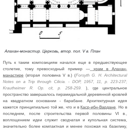
Алахан-монастир. Церковь, втор. пол. V в. План
Путь к таким композициям начался еще в предшествующее
столетие, тому превосходный пример —
храм в Алахан-
манастире
(вторая половина V в.) (
Forsyth G. H. Architectural
Notes on a Trip through Cilicia. - DOP, 1957, 11, p. 223-237;
Krautheimer R. Op. cit, p. 258-259.
), где центральное
пространство завершалось пирамидальной деревянной кровлей
на квадратном основании - барабане. Архитектурная идея
кажется принципиально той же, что и в
Каср-ибн-Вардане
. Но в
последнем, после строительства первой половины VI в.,
воплощением идеи служит сводчатая и купольная система,
значительно более компактная и менее похожая на базилику,