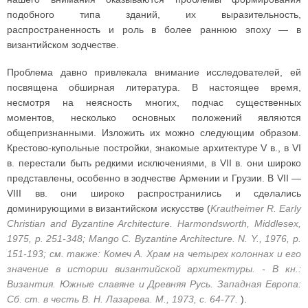
подобного типа зданий, их выразительность,
распространенность и роль в более раннюю эпоху — в
византийском зодчестве.
Проблема давно привлекала внимание исследователей, ей
посвящена обширная литература. В настоящее время,
несмотря на неясность многих, подчас существенных
моментов, несколько основных положений являются
общепризнанными. Изложить их можно следующим образом.
Крестово-купольные постройки, знакомые архитектуре V в., в VI
в. перестали быть редкими исключениями, в VII в. они широко
представлены, особенно в зодчестве Армении и Грузии. В VII —
VIII вв. они широко распространились и сделались
доминирующими в византийском искусстве (
Krautheimer R. Early
Christian and Byzantine Architecture. Harmondsworth, Middlesex,
1975, p. 251-348; Mango C. Byzantine Architecture. N. Y., 1976, p.
151-193; см. также: Комеч А. Храм на четырех колоннах и его
значение в истории византийской архитектуры. - В кн.:
Византия. Южные славяне и Древняя Русь. Западная Европа:
Сб. ст. в честь В. Н. Лазарева. М., 1973, с. 64-77.
).