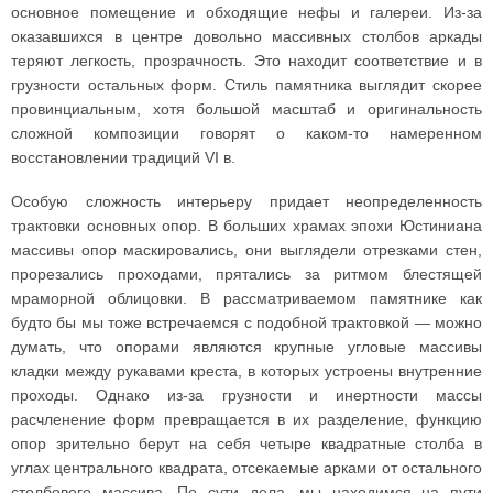
основное помещение и обходящие нефы и галереи. Из-за
оказавшихся в центре довольно массивных столбов аркады
теряют легкость, прозрачность. Это находит соответствие и в
грузности остальных форм. Стиль памятника выглядит скорее
провинциальным, хотя большой масштаб и оригинальность
сложной композиции говорят о каком-то намеренном
восстановлении традиций VI в.
Особую сложность интерьеру придает неопределенность
трактовки основных опор. В больших храмах эпохи Юстиниана
массивы опор маскировались, они выглядели отрезками стен,
прорезались проходами, прятались за ритмом блестящей
мраморной облицовки. В рассматриваемом памятнике как
будто бы мы тоже встречаемся с подобной трактовкой — можно
думать, что опорами являются крупные угловые массивы
кладки между рукавами креста, в которых устроены внутренние
проходы. Однако из-за грузности и инертности массы
расчленение форм превращается в их разделение, функцию
опор зрительно берут на себя четыре квадратные столба в
углах центрального квадрата, отсекаемые арками от остального
столбового массива. По сути дела, мы находимся на пути