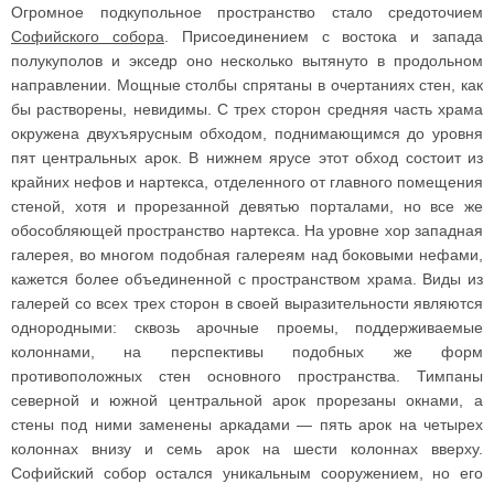
Огромное подкупольное пространство стало средоточием
Софийского собора
. Присоединением с востока и запада
полукуполов и экседр оно несколько вытянуто в продольном
направлении. Мощные столбы спрятаны в очертаниях стен, как
бы растворены, невидимы. С трех сторон средняя часть храма
окружена двухъярусным обходом, поднимающимся до уровня
пят центральных арок. В нижнем ярусе этот обход состоит из
крайних нефов и нартекса, отделенного от главного помещения
стеной, хотя и прорезанной девятью порталами, но все же
обособляющей пространство нартекса. На уровне хор западная
галерея, во многом подобная галереям над боковыми нефами,
кажется более объединенной с пространством храма. Виды из
галерей со всех трех сторон в своей выразительности являются
однородными: сквозь арочные проемы, поддерживаемые
колоннами, на перспективы подобных же форм
противоположных стен основного пространства. Тимпаны
северной и южной центральной арок прорезаны окнами, а
стены под ними заменены аркадами — пять арок на четырех
колоннах внизу и семь арок на шести колоннах вверху.
Софийский собор остался уникальным сооружением, но его