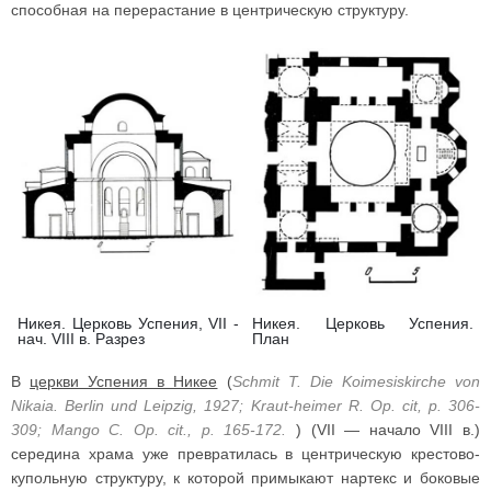
способная на перерастание в центрическую структуру.
Никея. Церковь Успения, VII -
Никея. Церковь Успения.
нач. VIII в. Разрез
План
В
церкви Успения в Никее
(
Schmit Т. Die Koimesiskirche von
Nikaia. Berlin und Leipzig, 1927; Kraut-heimer R. Op. cit, p. 306-
309; Mango C. Op. cit., p. 165-172.
) (VII — начало VIII в.)
середина храма уже превратилась в центрическую крестово-
купольную структуру, к которой примыкают нартекс и боковые