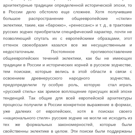
архитектурные традиции определенной исторической эпохи, то
в России дело обстояло еще сложнее. Хотя получившие
большое распространение общеевропейские «стили»
эклектики, такие, как «барокко», «ренессанс» и т. д., в трактовке
русских зодчих приобретали специфический характер, почти не
позволяющий спутать их с европейскими образцами, этот
оттенок своеобразия казался все же несущественным и
недостаточным. Постоянное противопоставление
общеевропейских течений эклектики, как бы не имеющих
традиции в России и исторических корней в русском зодчестве,
тем поискам, которые велись в этой области в связи с
освоением древнерусского народного зодчества,
предопределили ту особую роль, которую стал играть
«русский стиль» как зримое воплощение присущих всей эпохе
тенденций. Так общие для всей европейской архитектуры
процессы получили в России конкретное выражение в формах,
уже далеких от европейских, хотя в поисках своего
«национального стиля» русские зодчие не могли не исходить из
тех же формальных закономерностей, которые были
свойственны эклектике в целом. Эти поиски были поддержаны