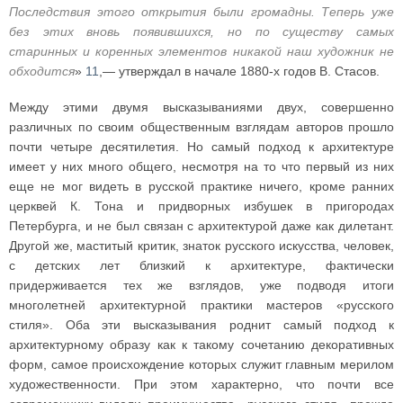
Последствия этого открытия были громадны. Теперь уже
без этих вновь появившихся, но по существу самых
старинных и коренных элементов никакой наш художник не
обходится
»
11
,— утверждал в начале 1880-х годов В. Стасов.
Между этими двумя высказываниями двух, совершенно
различных по своим общественным взглядам авторов прошло
почти четыре десятилетия. Но самый подход к архитектуре
имеет у них много общего, несмотря на то что первый из них
еще не мог видеть в русской практике ничего, кроме ранних
церквей К. Тона и придворных избушек в пригородах
Петербурга, и не был связан с архитектурой даже как дилетант.
Другой же, маститый критик, знаток русского искусства, человек,
с детских лет близкий к архитектуре, фактически
придерживается тех же взглядов, уже подводя итоги
многолетней архитектурной практики мастеров «русского
стиля». Оба эти высказывания роднит самый подход к
архитектурному образу как к такому сочетанию декоративных
форм, самое происхождение которых служит главным мерилом
художественности. При этом характерно, что почти все