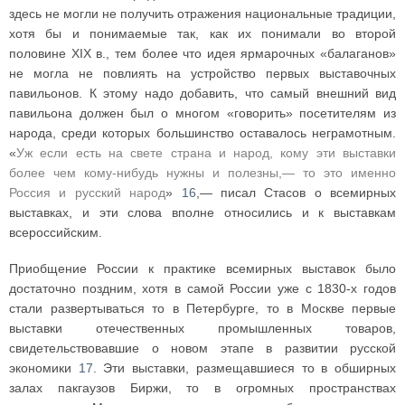
здесь не могли не получить отражения национальные традиции,
хотя бы и понимаемые так, как их понимали во второй
половине XIX в., тем более что идея ярмарочных «балаганов»
не могла не повлиять на устройство первых выставочных
павильонов. К этому надо добавить, что самый внешний вид
павильона должен был о многом «говорить» посетителям из
народа, среди которых большинство оставалось неграмотным.
«
Уж если есть на свете страна и народ, кому эти выставки
более чем кому-нибудь нужны и полезны,— то это именно
Россия и русский народ
»
16
,— писал Стасов о всемирных
выставках, и эти слова вполне относились и к выставкам
всероссийским.
Приобщение России к практике всемирных выставок было
достаточно поздним, хотя в самой России уже с 1830-х годов
стали развертываться то в Петербурге, то в Москве первые
выставки отечественных промышленных товаров,
свидетельствовавшие о новом этапе в развитии русской
экономики
17
. Эти выставки, размещавшиеся то в обширных
залах пакгаузов Биржи, то в огромных пространствах