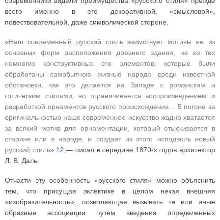
современники видели преимущества «русского стиля» прежде
всего именно в его декоративной, «смысловой»,
повествовательной, даже символической стороне.
«
Наш современный русский стиль заимствует мотивы не из
основных форм расположения древнего здания, не из тех
немногих конструктивных его элементов, которые были
обработаны самобытною жизнью народа среди известной
обстановки, как это делается на Западе с романским и
готическим стилями, но ограничивается воспроизведением и
разработкой орнаментов русского происхождения... В погоне за
оригинальностью наше современное искусство жадно хватается
за всякий мотив для орнаментации, который отыскивается в
старине или в народе, и создает из этого исподволь новый
русский стиль
»
12
,— писал в середине 1870-х годов архитектор
Л. В. Даль.
Отчасти эту особенность «русского стиля» можно объяснить
тем, что присущая эклектике в целом некая внешняя
«изобразительность», позволяющая вызывать те или иные
образные ассоциации путем введения определенных