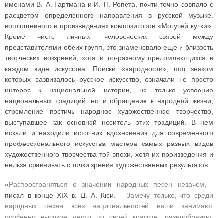
именами В. А. Гартмана и И. П. Ропета, почти точно совпало с
расцветом определенного направления в русской музыке,
воплощенного в произведениях композиторов «Могучей кучки».
Кроме чисто личных, человеческих связей между
представителями обеих групп, это знаменовало еще и близость
творческих воззрений, хотя и по-разному преломляющихся в
каждом виде искусства. Поиски «народности», под знаком
которых развивалось русское искусство, означали не просто
интерес к национальной истории, не только усвоение
национальных традиций, но и обращение к народной жизни,
стремление постичь народное художественное творчество,
выступавшее как основной носитель этих традиций. В нем
искали и находили источник вдохновения для современного
профессионального искусства мастера самых разных видов
художественного творчества той эпохи, хотя их произведения и
нельзя сравнивать с точки зрения художественных результатов.
«
Распространяться о значении народных песен незачем
,—
писал в конце XIX в. Ц. А. Кюи.—
Замечу только, что среди
народных песен всех национальностей наши занимают
особенно высокое место по своей красоте, разнообразию,