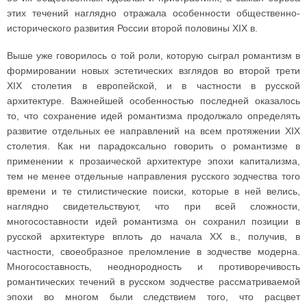
этих течений наглядно отражала особенности общественно-
исторического развития России второй половины XIX в.
Выше уже говорилось о той роли, которую сыграл романтизм в
формировании новых эстетических взглядов во второй трети
XIX столетия в европейской, и в частности в русской
архитектуре. Важнейшей особенностью последней оказалось
то, что сохранение идей романтизма продолжало определять
развитие отдельных ее направлений на всем протяжении XIX
столетия. Как ни парадоксально говорить о романтизме в
применении к прозаической архитектуре эпохи капитализма,
тем не менее отдельные направления русского зодчества того
времени и те стилистические поиски, которые в ней велись,
наглядно свидетельствуют, что при всей сложности,
многосоставности идей романтизма он сохранил позиции в
русской архитектуре вплоть до начала XX в., получив, в
частности, своеобразное преломление в зодчестве модерна.
Многосоставность, неоднородность и противоречивость
романтических течений в русском зодчестве рассматриваемой
эпохи во многом были следствием того, что расцвет