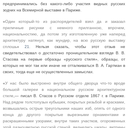
предпринимались без какого-либо участия видных русских
зодчих на Всемирной выставке в Париже.
«
Один который-то из распорядителей взял да и заказал
приличные рисунки с немного прилганною, впрочем,
национальностию, да потом эту изготовленную уже наперед
архитектуру натянул, как мундир, на всю русскую выставку
сплошь
»
21
. Нельзя сказать, чтобы этот отзыв не
свидетельствовал о достаточно проницательном взгляде В. В.
Стасова на первые образцы «русского стиля», образцы, от
которых не мог так или иначе не отталкиваться В. А. Гартман в
своих, тогда еще не осуществленных замыслах.
«
У нас было выстроено внутри общего дворца что-то вроде
большой галереи в национальном русском архитектурном
стиле
,— писал В. Стасов о Русском отделе 1867 г. в Париже.
Над рядом толстопузых кубышек, покрытых резьбой и красками,
возвышались острые треугольники наших изб, опять от одного
конца до другого покрытые вырезными орнаментами и
раскрашенными узорами; внутри таких участков, огороженных
этой разноцветною русской стеной, виднелись шкапы, витрины