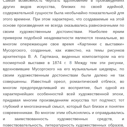
Самая возможность черпать вдохновение в произведениях
других видов искусства, близких по своей идейной,
содержательной сущности была необычайно показательной для
этого времени. При этом характерно, что создаваемые на этой
основе произведения не всегда оказывались равнозначными по
своим художественным достоинствам. Наиболее ярким
примером подобной неадекватности являются гениальные, во
многом опережающие свое время «Картинки с выставки»
Мусоргского, созданные, как известно, на темы рисунков
архитектора В. А. Гартмана, виденных композитором на его
посмертной выставке в 1874 г.
8
Между тем эти рисунки,
вдохновившие Мусоргского на его музыкальные шедевры, по
своим художественным достоинствам были далеко не так
совершенны. Известный ореол, романтический отблеск, во
многом предопределивший их восприятие, был одной из
характернейших особенностей всей художественной эпохи,
придавая многим произведениям искусства тот подтекст, тот
глубокий и многозначный смысл, который был близок и понятен
современникам. Во многом этим объяснялись и оправдывались
и заимствованность художественных средств, и
повествовательность, литературность художественных образов,