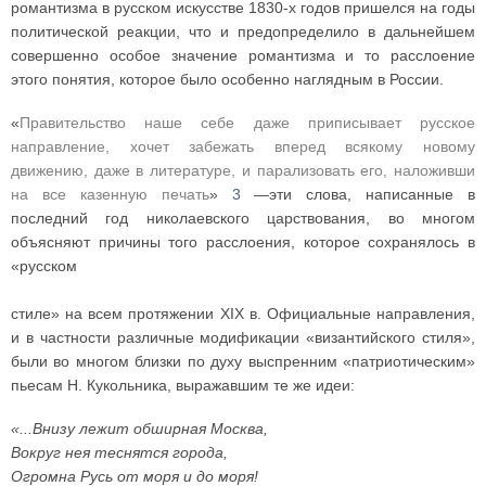
романтизма в русском искусстве 1830-х годов пришелся на годы
политической реакции, что и предопределило в дальнейшем
совершенно особое значение романтизма и то расслоение
этого понятия, которое было особенно наглядным в России.
«
Правительство наше себе даже приписывает русское
направление, хочет забежать вперед всякому новому
движению, даже в литературе, и парализовать его, наложивши
на все казенную печать
»
3
—эти слова, написанные в
последний год николаевского царствования, во многом
объясняют причины того расслоения, которое сохранялось в
«русском
стиле» на всем протяжении XIX в. Официальные направления,
и в частности различные модификации «византийского стиля»,
были во многом близки по духу выспренним «патриотическим»
пьесам Н. Кукольника, выражавшим те же идеи:
«...Внизу лежит обширная Москва,
Вокруг нея теснятся города,
Огромна Русь от моря и до моря!