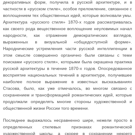
декоративных форм, получила в русской архитектуре, и в
частности в «русском стиле», особое преломление, связанное с
воплощением тех общественных идей, которые волновали умы.
Архитектура «русского стиля» 1870-х годов рассматривалась
как своего рода вещественное воплощение неуловимых начал
народности, как отражение демократических взглядов,
выраженных в визуальной «общедоступной форме».
Народнические устремления части русской интеллигенции в
этом смысле совершенно органично были связаны с теми
поисками «русского стиля», которыми была окрашена практика
русской архитектуры в течение 1870-х годов. Опосредованное
восприятие национальных течений в архитектуре, получившее
наиболее полное выражение в известных высказываниях
Стасова, было, как уже отмечалось, во многом связано с
сохранением и трансформацией романтических идей, которые
продолжали определять многие стороны художественной и
общественной жизни России того времени.
Последнее выражалось несравненно шире, нежели просто в
определенных стилевых признаках романтической
художественной школы, а скорее в сохранении некоего