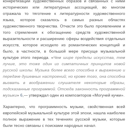
конкретизации художественных образов и связанных с ними
исторических или литературных ассоциаций, во многом
отражала то тяготение к литературности художественного
языка, которое сказалось в самых разных областях
художественного творчества. Отчасти это было проявлением и
того стремления к обогащению средств художественной
выразительности и расширению сферы воздействия отдельных
искусств, которое исходило из романтических концепций и
было, в частности, в большой мере присуще музыкальной
культуре этого периода. «
Чем шире пределы искусства, тем
лучше, это тоже один из симпатичных принципов новой
русской школы. Музыка более всего способна к выражению и
передаче душевных настроений; но кроме того, она способна
вызвать в воображении слушателя некоторые образы,
подсказанные программой. Отсюда законность программной
музыки
»
6
,— утверждал один из композиторов «Могучей кучки».
Характерно, что программность музыки, свойственная всей
европейской музыкальной культуре этой эпохи, нашла наиболее
полное выражение в тех течениях русской музыки, которые
были тесно связаны с поисками народных начал.