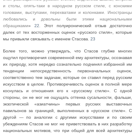
и столы, опять-таки в народном русском стиле, с конскими
головами, выступами, перехватами и колонками. Иностранцы
любовались и довольны были этими национальными
обращиками
»
22
. Этот полуиронический отзыв достаточно
далек от тех восторженных оценок «русского стиля», которые
мы привыкли связывать с именем Стасова.
23
Более того, можно утверждать, что Стасов глубже многих
ощутил противоречия современной ему архитектуры, осознавая
их природу, хотя нередко сознательно подчинял избранной им
тенденции непосредственность первоначальных оценок,
соответственно тем задачам, которые он ставил перед русским
искусством в целом. Противоречивость оценок в полной мере
коснулась и отношения его к «русскому стилю». С одной
стороны, он не мог не ощущать оттенка сусальности, фальши,
экзотической «азиатчины» первых русских выставочных
павильонов за границей, выполненных в «русском стиле». С
другой — по аналогии с другими искусствами и по своим
убеждениям Стасов не мог не приветствовать в них разработку
национальных мотивов, что при общей для всей архитектуры