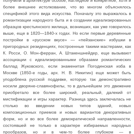
получили в архитектуре особое, наглядное и конкретное, хотя и
более внешнее истолкование, что во многом объяснялось
спецификой этого вида искусства. Поначалу это выражалось в
романтизации народного быта и в создании идеализированных
образцов крестьянского жилища, возникших, как уже говорилось
выше, еще в 1820—1840-х годах. Но если первые деревянные
постройки в «русском вкусе» — «пейзанские» избушки в
пригородных резиденциях, построенные такими мастерами, как
К. Росси, О. Мон-ферран, А. Штакеншнейдер, еще вызывают
ассоциации с идеализированными образами романтических
баллад Жуковского, если знаменитая Погодинская изба в
Москве (1850-е годы, арх. Н. В. Никитин) еще может быть
уподоблена русской поддевке, которую так демонстративно
носили дворяне-славянофилы, то в дальнейшем это движение
приобретало все более широкий, реальный, далекий от
мистификации и игры характер. Разница здесь заключалась не
столько во введении новых типов зданий, новых
композиционных приемов и новых вариантов декоративных
форм, но и во все более демократической направленности,
состоявшей не только в характере избираемых народных
прообразов, но и в чем-то более глубоком — в