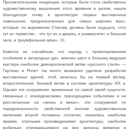
Просветительские тенденции, которые были столь свойственны
художественному мышлению этого времени в целом, нашли
благодатную почву в архитектуре первых выставочных
павильонов, предназначенных для самых широких масс,
которые, по выражению Стасова, должны были ощущать, «что
тут их торжество... что тут их и дворец, и университет, и бальная
зала, и триумфальная арка».
15
Кажется не случайным, что наряду с проектированием
особняков и загородных дач, земских школ и больниц ведущие
мастера наиболее демократической ветви «русского стиля» —
Гартман и Ропет так много внимания уделяли разработке
выставочных зданий, этой, казалось бы на первый взгляд,
второстепенной, боковой ветви в системе архитектуры XIX в.
Однако эти сооружения, временные по самой своей сущности,
связанные с эпизодическими, преходящими событиями и не
рассчитанные на «жизнь в веках», эти сооружения по
парадоксальности, свойственной многим художественным
явлениям второй половины столетия, оказались наиболее
яркими, этапными произведениями архитектуры, наиболее
мобильно откликающимися на все запросы времени и