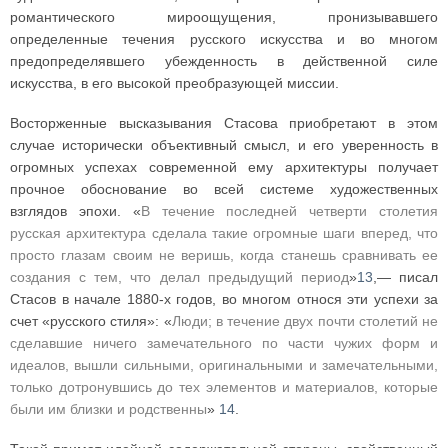
романтического мироощущения, пронизывавшего
определенные течения русского искусства и во многом
предопределявшего убежденность в действенной силе
искусства, в его высокой преобразующей миссии.
Восторженные высказывания Стасова приобретают в этом
случае исторически объективный смысл, и его уверенность в
огромных успехах современной ему архитектуры получает
прочное обоснование во всей системе художественных
взглядов эпохи. «
В течение последней четверти столетия
русская архитектура сделала такие огромные шаги вперед, что
просто глазам своим не веришь, когда станешь сравнивать ее
создания с тем, что делал предыдущий период
»
13
,— писал
Стасов в начале 1880-х годов, во многом относя эти успехи за
счет «русского стиля»: «
Люди; в течение двух почти столетий не
сделавшие ничего замечательного по части чужих форм и
идеалов, вышли сильными, оригинальными и замечательными,
только дотронувшись до тех элементов и материалов, которые
были им близки и родственны
»
14
.