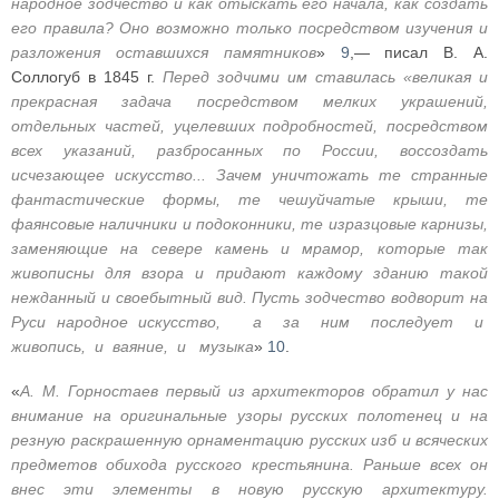
народное зодчество и как отыскать его начала, как создать
его правила? Оно возможно только посредством изучения и
разложения оставшихся памятников
»
9
,— писал В. А.
Соллогуб в 1845 г.
Перед зодчими им ставилась «великая и
прекрасная задача посредством мелких украшений,
отдельных частей, уцелевших подробностей, посредством
всех указаний, разбросанных по России, воссоздать
исчезающее искусство... Зачем уничтожать те странные
фантастические формы, те чешуйчатые крыши, те
фаянсовые наличники и подоконники, те изразцовые карнизы,
заменяющие на севере камень и мрамор, которые так
живописны для взора и придают каждому зданию такой
нежданный и своебытный вид. Пусть зодчество водворит на
Руси народное искусство, а за ним последует и
живопись, и ваяние, и музыка
»
10
.
«
А. М. Горностаев первый из архитекторов обратил у нас
внимание на оригинальные узоры русских полотенец и на
резную раскрашенную орнаментацию русских изб и всяческих
предметов обихода русского крестьянина. Раньше всех он
внес эти элементы в новую русскую архитектуру.