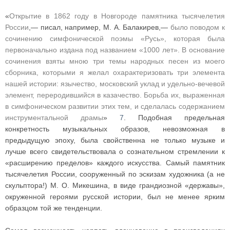
«
Открытие в 1862 году в Новгороде памятника тысячелетия
России
,— писал, например, М. А. Балакирев,—
было поводом к
сочинению симфонической поэмы «Русь», которая была
первоначально издана под названием «1000 лет». В основание
сочинения взяты мною три темы народных песен из моего
сборника, которыми я желал охарактеризовать три элемента
нашей истории: язычество, московский уклад и удельно-вечевой
элемент, переродившийся в казачество. Борьба их, выраженная
в симфоническом развитии этих тем, и сделалась содержанием
инструментальной драмы
»
7
. Подобная предельная
конкретность музыкальных образов, невозможная в
предыдущую эпоху, была свойственна не только музыке и
лучше всего свидетельствовала о сознательном стремлении к
«расширению пределов» каждого искусства. Самый памятник
тысячелетия России, сооруженный по эскизам художника (а не
скульптора!) М. О. Микешина, в виде грандиозной «державы»,
окруженной героями русской истории, был не менее ярким
образцом той же тенденции.