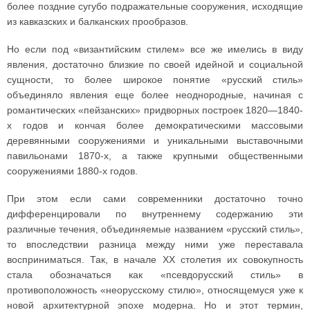
более поздние сугубо подражательные сооружения, исходящие
из кавказских и балканских прообразов.
Но если под «византийским стилем» все же имелись в виду
явления, достаточно близкие по своей идейной и социальной
сущности, то более широкое понятие «русский стиль»
объединяло явления еще более неоднородные, начиная с
романтических «пейзанских» придворных построек 1820—1840-
х годов и кончая более демократическими массовыми
деревянными сооружениями и уникальными выставочными
павильонами 1870-х, а также крупными общественными
сооружениями 1880-х годов.
При этом если сами современники достаточно точно
дифференцировали по внутреннему содержанию эти
различные течения, объединяемые названием «русский стиль»,
то впоследствии разница между ними уже переставала
восприниматься. Так, в начале XX столетия их совокупность
стала обозначаться как «псевдорусский стиль» в
противоположность «неорусскому стилю», относящемуся уже к
новой архитектурной эпохе модерна. Но и этот термин,