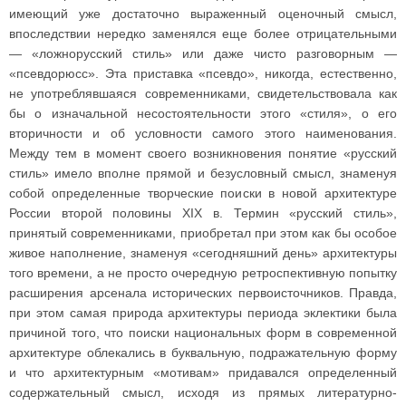
имеющий уже достаточно выраженный оценочный смысл,
впоследствии нередко заменялся еще более отрицательными
— «ложнорусский стиль» или даже чисто разговорным —
«псевдорюсс». Эта приставка «псевдо», никогда, естественно,
не употреблявшаяся современниками, свидетельствовала как
бы о изначальной несостоятельности этого «стиля», о его
вторичности и об условности самого этого наименования.
Между тем в момент своего возникновения понятие «русский
стиль» имело вполне прямой и безусловный смысл, знаменуя
собой определенные творческие поиски в новой архитектуре
России второй половины XIX в. Термин «русский стиль»,
принятый современниками, приобретал при этом как бы особое
живое наполнение, знаменуя «сегодняшний день» архитектуры
того времени, а не просто очередную ретроспективную попытку
расширения арсенала исторических первоисточников. Правда,
при этом самая природа архитектуры периода эклектики была
причиной того, что поиски национальных форм в современной
архитектуре облекались в буквальную, подражательную форму
и что архитектурным «мотивам» придавался определенный
содержательный смысл, исходя из прямых литературно-