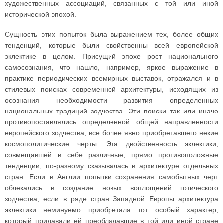
художественных ассоциаций, связанных с той или иной
исторической эпохой.
Сущность этих попыток была выражением тех, более общих
тенденций, которые были свойственны всей европейской
эклектике в целом. Присущий эпохе рост национального
самосознания, что нашло, например, яркое выражение в
практике периодических всемирных выставок, отражался и в
стилевых поисках современной архитектуры, исходящих из
осознания необходимости развития определенных
национальных традиций зодчества. Эти поиски так или иначе
противопоставлялись определенной общей направленности
европейского зодчества, все более явно приобретавшего некие
космополитические черты. Эта двойственность эклектики,
совмещавшей в себе различные, прямо противоположные
тенденции, по-разному сказывалась в архитектуре отдельных
стран. Если в Англии попытки сохранения самобытных черт
облекались в создание новых воплощений готического
зодчества, если в ряде стран Западной Европы архитектура
эклектики неминуемо приобретала тот особый характер,
который придавали ей преобладавшие в той или иной стране