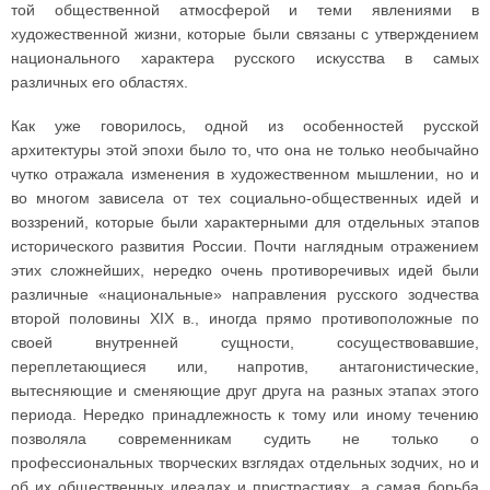
той общественной атмосферой и теми явлениями в
художественной жизни, которые были связаны с утверждением
национального характера русского искусства в самых
различных его областях.
Как уже говорилось, одной из особенностей русской
архитектуры этой эпохи было то, что она не только необычайно
чутко отражала изменения в художественном мышлении, но и
во многом зависела от тех социально-общественных идей и
воззрений, которые были характерными для отдельных этапов
исторического развития России. Почти наглядным отражением
этих сложнейших, нередко очень противоречивых идей были
различные «национальные» направления русского зодчества
второй половины XIX в., иногда прямо противоположные по
своей внутренней сущности, сосуществовавшие,
переплетающиеся или, напротив, антагонистические,
вытесняющие и сменяющие друг друга на разных этапах этого
периода. Нередко принадлежность к тому или иному течению
позволяла современникам судить не только о
профессиональных творческих взглядах отдельных зодчих, но и
об их общественных идеалах и пристрастиях, а самая борьба