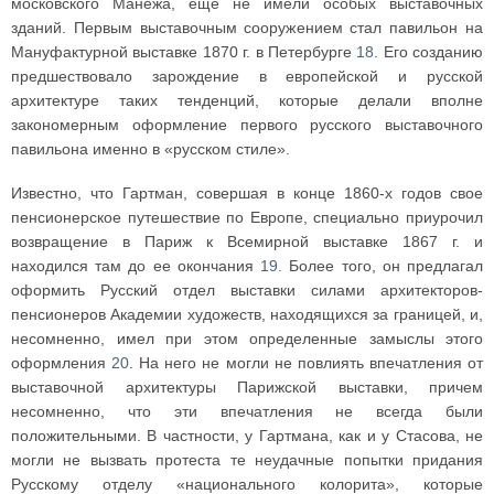
московского Манежа, еще не имели особых выставочных
зданий. Первым выставочным сооружением стал павильон на
Мануфактурной выставке 1870 г. в Петербурге
18
. Его созданию
предшествовало зарождение в европейской и русской
архитектуре таких тенденций, которые делали вполне
закономерным оформление первого русского выставочного
павильона именно в «русском стиле».
Известно, что Гартман, совершая в конце 1860-х годов свое
пенсионерское путешествие по Европе, специально приурочил
возвращение в Париж к Всемирной выставке 1867 г. и
находился там до ее окончания
19.
Более того, он предлагал
оформить Русский отдел выставки силами архитекторов-
пенсионеров Академии художеств, находящихся за границей, и,
несомненно, имел при этом определенные замыслы этого
оформления
20
. На него не могли не повлиять впечатления от
выставочной архитектуры Парижской выставки, причем
несомненно, что эти впечатления не всегда были
положительными. В частности, у Гартмана, как и у Стасова, не
могли не вызвать протеста те неудачные попытки придания
Русскому отделу «национального колорита», которые