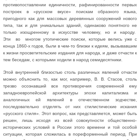
противопоставлении единичности, рафинированности первых
построек в «русском вкусе» поискам образного языка,
пригодного как для массовых деревянных сооружений нового
типа, так и для уникальных зданий, одинаково понятного не
только изощренному в искусстве человеку, но и народу.
Эти во многом утопические поиски, которые велись уже с
конца 1860-х годов, были в чем-то близки к идеям, вызывавшим
к жизни просветительские издания для народа, и даже отчасти к
тем беседам, с которыми ходили в народ семидесятники.
Этой внутренней близостью столь различных явлений отчасти
можно объяснить то, как мог, например, В. В. Стасов, столь
трезво осознавший все противоречия современной ему
западноевропейской архитектуры эпохи капитализма и
аналогичных ей явлений в отечественном зодчестве,
последовательно отделять от них стилистические искания
«русского стиля». Этот вопрос, как представляется, может быть
решен, лишь исходя из всей совокупности общественно-
исторических условий в России этого времени и той особой
ситуации, которая сложилась в пореформенный период. При