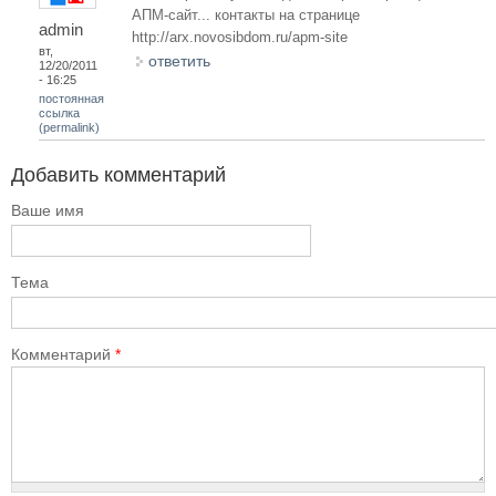
АПМ-сайт... контакты на странице
admin
http://arx.novosibdom.ru/apm-site
вт,
ответить
12/20/2011
- 16:25
постоянная
ссылка
(permalink)
Добавить комментарий
Ваше имя
Тема
Комментарий
*