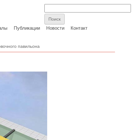
алы
Публикации
Новости
Контакт
овочного павильона