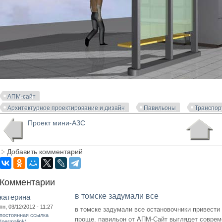
АПМ-сайт
Архитектурное проектирование и дизайн
Павильоны
Транспор
Проект мини-АЗС
Добавить комментарий
Комментарии
в томске задумали все
катерина
пн, 03/12/2012 - 11:27
в томске задумали все остановочники привести 
постоянная ссылка
проще. павильон от АПМ-Сайт выглядет совреме
(permalink)