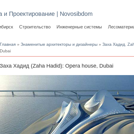
а и Проектирование | Novosibdom
ибирск
Строительство
Инженерные системы
Лесоматери
Вы здесь
Главная
»
Знаменитые архитекторы и дизайнеры
»
Заха Хадид. Za
Dubai
Заха Хадид (Zaha Hadid): Opera house, Dubai