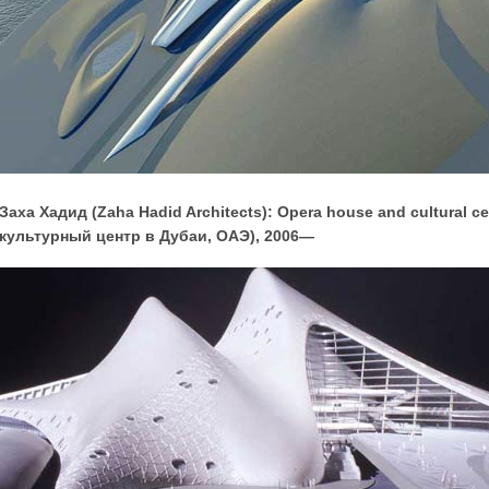
Заха Хадид (Zaha Hadid Architects): Opera house and cultural ce
культурный центр в Дубаи, ОАЭ), 2006—