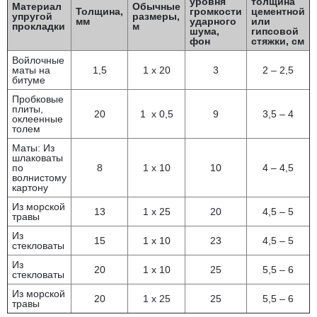
уровня
толщина
Материал
Обычные
Толщина,
громкости
цементной
упругой
размеры,
мм
ударного
или
прокладки
м
шума,
гипсовой
фон
стяжки, см
Войлочные
маты на
1,5
1 х 20
3
2 – 2,5
битуме
Пробковые
плиты,
20
1 х 0,5
9
3,5 – 4
оклеенные
толем
Маты: Из
шлаковаты
по
8
1 х 10
10
4 – 4,5
волнистому
картону
Из морской
13
1 х 25
20
4,5 – 5
травы
Из
15
1 х 10
23
4,5 – 5
стекловаты
Из
20
1 х 10
25
5,5 – 6
стекловаты
Из морской
20
1 х 25
25
5,5 – 6
травы