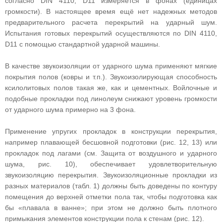
согласно DIN 4110, D11 измеряется в фонах (единицах
громкости). В настоящее время ещё нет надежных методов
предварительного расчета перекрытий на ударный шум.
Испытания готовых перекрытий осуществляются по DIN 4110,
D11 с помощью стандартной ударной машины.
В качестве звукоизоляции от ударного шума применяют мягкие
покрытия полов (ковры и т.п.). Звукоизолирующая способность
ксилолитовых полов такая же, как и цементных. Войлочные и
подобные прокладки под линолеум снижают уровень громкости
от ударного шума примерно на 3 фона.
Применение упругих прокладок в конструкции перекрытия,
например плавающей бесшовной подготовки (рис. 12, 13) или
прокладок под лагами (см. Защита от воздушного и ударного
шума, рис. 10), обеспечивает удовлетворительную
звукоизоляцию перекрытия. Звукоизоляционные прокладки из
разных материалов (табл. 1) должны быть доведены по контуру
помещения до верхней отметки пола так, чтобы подготовка как
бы «плавала в ванне»; при этом не должно быть плотного
примыкания элементов конструкции пола к стенам (рис. 12).