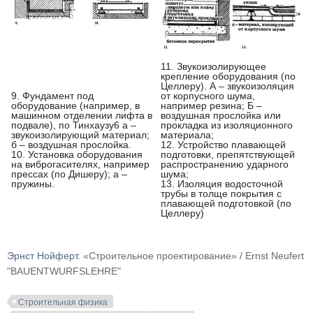
11. Звукоизолирующее
крепление оборудования (по
Целлеру). А – звукоизоляция
9. Фундамент под
от корпусного шума,
оборудование (например, в
например резина; Б –
машинном отделении лифта в
воздушная прослойка или
подвале), по Тинхаузу6 а –
прокладка из изоляционного
звукоизолирующий материал;
материала;
б – воздушная прослойка.
12. Устройство плавающей
10. Установка оборудования
подготовки, препятствующей
на виброгасителях, например
распространению ударного
прессах (по Дишеру); а –
шума;
пружины.
13. Изоляция водосточной
трубы в толще покрытия с
плавающей подготовкой (по
Целлеру)
Эрнст Нойферт
. «Строительное проектирование» / Ernst Neufert
"BAUENTWURFSLEHRE"
Строительная физика