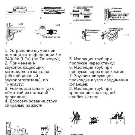
1. Устранение шумов при
помощи интерференции λ =
340/ fm (f,Гц) (по Тинхаузу);
5. Изоляция труб при
2. Применение
пропуске через стенку;
звукопоглощающих
6. Изоляция труб при
материалов в каналах
пропуске через перекрытие;
(абсорбционный
7. Звукоизолирующая
звукопоглотитель), по
прокладка в узле соединения
Тинхаузу;
фланцев;
3. Резиновый шланг (а) с
8. Изоляция труб при
обмоткой из стальной
креплении к накладной
проволоки;
пробке к стене
4. Дросселирование струи
спиралью из жести.