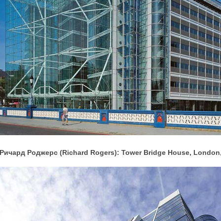
Ричард Роджерс (Richard Rogers): Tower Bridge House, London