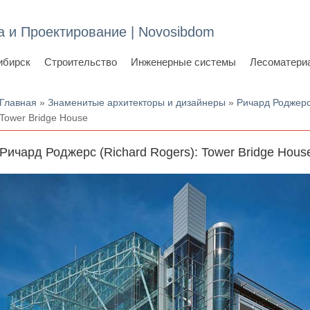
а и Проектирование | Novosibdom
ибирск
Строительство
Инженерные системы
Лесоматери
Вы здесь
Главная
»
Знаменитые архитекторы и дизайнеры
»
Ричард Роджерс
Tower Bridge House
Ричард Роджерс (Richard Rogers): Tower Bridge Hous