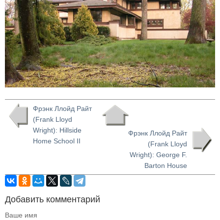
Фрэнк Ллойд Райт
(Frank Lloyd
Wright): Hillside
Фрэнк Ллойд Райт
Home School II
(Frank Lloyd
Wright): George F.
Barton House
Добавить комментарий
Ваше имя