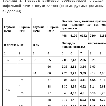
Таблица 1. Перевод размеров обогреваемой площади
кафельной печи в штуки плиток (рекомендуемые размеры
выделены)
Высота печи, включая кратки
ряд толщиной 10 см, бе
Глубина
Ширина
Глубина
Ширина
цоколя, см.
печи
печи
печи
печи
4
98
5
120
6
142
7
164
8
18
Площадь нагреваемо
В плитках, шт
В см.
поверхности, м2
1
2
3
4
5
6
7
8
9
1 ½
2 ½
33
55
2,08
2,47
2,86
3,25
66
2,37
2,81
3,24
3,69
2
3
44
66
2,73
3,22
3,69
4,17
4,65
3 ½
77
3,04
3,58
4,11
4,64
5,17
4
88
3,36
3,94
4,52
5,1
5,68
2 ½
3 ½
55
77
3,43
4,02
4,6
5,18
5,76
4
88
3,77
4,4
5,03
5,66
6,29