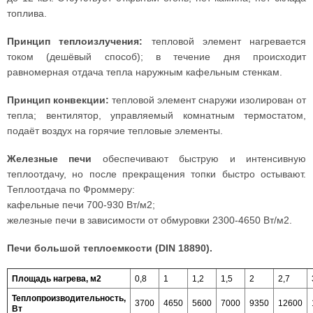
топлива.
Принцип теплоизлучения:
тепловой элемент нагревается
током (дешёвый способ); в течение дня происходит
равномерная отдача тепла наружным кафельным стенкам.
Принцип конвекции:
тепловой элемент снаружи изолирован от
тепла; вентилятор, управляемый комнатным термостатом,
подаёт воздух на горячие тепловые элементы.
Железные печи
обеспечивают быструю и интенсивную
теплоотдачу, но после прекращения топки быстро остывают.
Теплоотдача по Фроммеру:
кафельные печи 700-930 Вт/м2;
железные печи в зависимости от обмуровки 2300-4650 Вт/м2.
Печи большой теплоемкости (DIN 18890).
Площадь нагрева, м2
0,8
1
1,2
1,5
2
2,7
Теплопроизводительность,
3700
4650
5600
7000
9350
12600
Вт