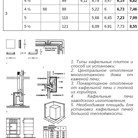
4 ½
99
4,11
4,79
5,47
6,15
6,82
4 ½
66
99
5,22
6
6,73
7,46
3
5
110
5,68
6,45
7,23
7,99
5 ½
121
6,09
6,91
7,73
8,55
1. Типы кафельных плиток и
способ их установки;
2. Центральное отопление
многоэтажного дома от
каменой печи;
3. Поквартирное отопление
от кафельной печи с топкой
из коридора;
4. Кафельные печи
заводского изготовления;
5. Необходимая площадь для
установки кафельных печей
большой теплоёмкости.