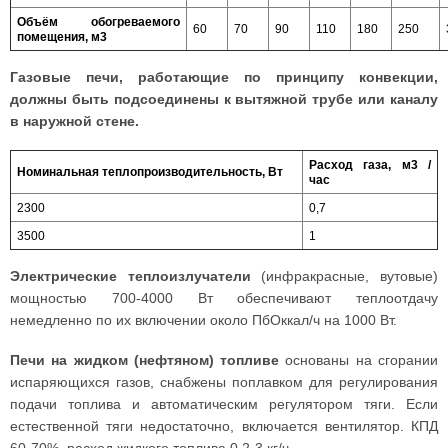
Объём обогреваемого
60
70
90
110
180
250
помещения, м3
Газовые печи, работающие по принципу конвекции,
должны быть подсоединены к вытяжной трубе или каналу
в наружной стене.
Расход газа, м3 /
Номинальная теплопроизводительность, Вт
час
2300
0,7
3500
1
Электрические теплоизлучатели
(инфракрасные, вутовые)
мощностью 700-4000 Вт обеспечивают теплоотдачу
немедленно по их включении около ПбОккал/ч на 1000 Вт.
Печи на жидком (нефтяном) топливе
основаны на сгорании
испаряющихся газов, снабжены поплавком для регулирования
подачи топлива и автоматическим регулятором тяги. Если
естественной тяги недостаточно, включается вентилятор. КПД