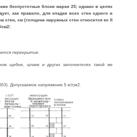
кже беспустотные блоки марки 25; однако в целях
ет, как правило, для кладки всех стен одного и
 стен, см (толщина наружных стен относится ко II
/см2:
рается перекрытие.
ном щебне, шлаке и других заполнителях такой же
053). Допускаемое напряжение 5 кг/см2.