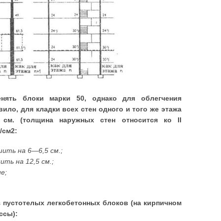
нять блоки марки 50, однако для облегчения
ило, для кладки всех стен одного и того же этажа
см. (толщина наружных стен относится ко II
/см2:
шить на 6—6,5 см.;
ть на 12,5 см.;
е;
з пустотелых легкобетонных блоков (на кирпичном
ссы):