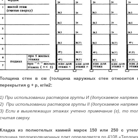
Толщина стен в см (толщина наружных стен относится к
перекрытия g + р, кг/м2:
1) При использовании растворов группы И (допускаемое напряже
2) При использовании растворов группы II (допускаемое напряж
3) Если в вышележащих этажах учтено примечание (г), то тол
считая сверху.
Кладка из полнотелых камней марок 150 или 250 с утеп
толщина теплоизоляционных плит определяется по 4108 «Теплоизо