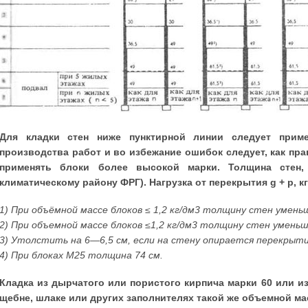
Для кладки стен ниже пунктирной линии следует приме
производства работ и во избежание ошибок следует, как прав
применять блоки более высокой марки. Толщина стен, 
климатическому району ФРГ). Нагрузка от перекрытия g + р, кг
1) При объёмной массе блоков ≤ 1,2 кг/дм3 толщину стен умень
2) При объемной массе блоков ≤1,2 кг/дм3 толщину стен уменьши
3) Утолстить на 6—6,5 см, если на стену опирается перекрыти
4) При блоках М25 толщина 74 см.
Кладка из дырчатого или пористого кирпича марки 60 или и
щебне, шлаке или других заполнителях такой же объемной ма