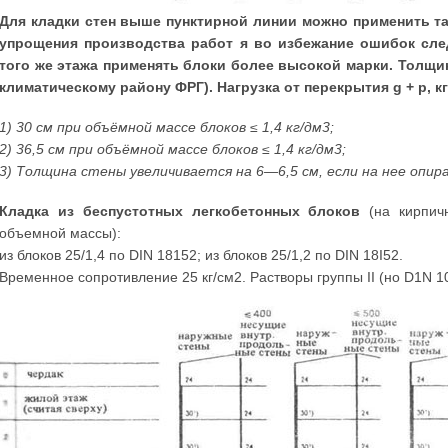
Для кладки стен выше пунктирной линии можно применить та
упрощения производства работ я во избежание ошибок следу
того же этажа применять блоки более высокой марки. Толщина
климатическому району ФРГ). Нагрузка от перекрытия g + р, кг
1) 30 см при объёмной массе блоков ≤ 1,4 кг/дм3;
2) 36,5 см при объёмной массе блоков ≤ 1,4 кг/дм3;
3) Толщина стены увеличивается на 6—6,5 см, если на нее опи
Кладка из беспустотных легкобетонных блоков
(на кирпич
объемной массы):
из блоков 25/1,4 по DIN 18152; из блоков 25/1,2 по DIN 18I52.
Временное сопротивление 25 кг/см2. Растворы группы II (но D1N 1