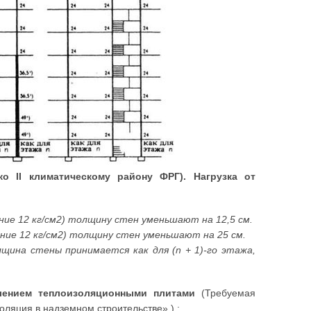
о II климатическому району ФРГ). Нагрузка от
ние 12 кг/см2) толщину стен уменьшают на 12,5 см.
ение 12 кг/см2) толщину стен уменьшают на 25 см.
щина стены принимается как для (n + 1)-го этажа,
лением теплоизоляционными плитами
(Требуемая
ляция в надземном строительстве».) :