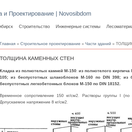
а и Проектирование | Novosibdom
ибирск
Строительство
Инженерные системы
Лесоматери
Вы здесь
Главная
»
Строительное проектирование
»
Части зданий
» ТОЛЩИ
ТОЛЩИНА КАМЕННЫХ СТЕН
Кладка из полнотелых камней М-150
:
из полнотелого кирпича М
105; из беспустотных шлакоблоков М-160 по DIN 398; из 
беспустотных легкобетонных блоков М-150 по DIN 18152.
Временное сопротивление 150 кг/см2. Растворы группы I (no 
Допускаемое напряжение 8 кг/см2.