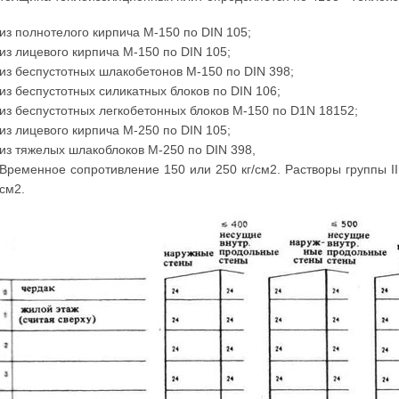
из полнотелого кирпича М-150 по DIN 105;
из лицевого кирпича М-150 по DIN 105;
из беспустотных шлакобетонов М-150 по DIN 398;
из беспустотных силикатных блоков по DIN 106;
из беспустотных легкобетонных блоков М-150 по D1N 18152;
из лицевого кирпича М-250 по DIN 105;
из тяжелых шлакоблоков М-250 по DIN 398,
Временное сопротивление 150 или 250 кг/см2. Растворы группы II
см2.