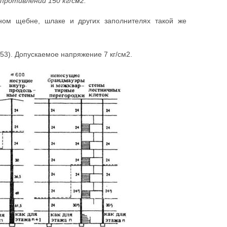
опротивлении 150 кг/см2.
ном щебне, шлаке и других заполнителях такой же
053). Допускаемое напряжение 7 кг/см2.