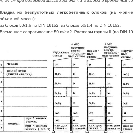
4) 24 см при объемной массе кирпича < 1,2 кг/дм3 и временном с
Кладка из беспустотных легкобетонных блоков
(на кирпич
объемной массы):
из блоков 50/1,6 по DIN 18152; из блоков 50/1,4 по DIN 18152.
Временное сопротивление 50 кг/см2. Растворы группы II (по DIN 1