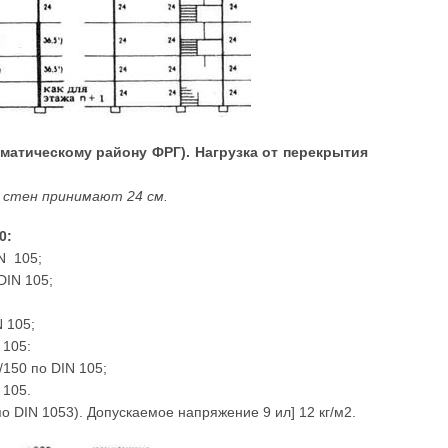
иматическому району ФРГ). Нагрузка от перекрытия
у стен принимают 24 см.
0:
N 105;
DIN 105;
 105;
 105:
/150 по DIN 105;
 105.
по DIN 1053). Допускаемое напряжение 9 ил] 12 кг/м2.