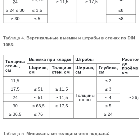
≥ 11,5
≥ 17,5
24
≥ 24 ≤ 30
≤ 3,5
≤8
≥ 30
≤ 5
≤8
Таблица 4.
Вертикальные выемки и штрабы в стенах по DIN
1053:
Выемка при кладке
Штрабы
Рассто
Толщина
до
стены,
Ширина,
Толщина
Ширина,
Глубина,
проёмо
см
см
стен, см
см
см
см
11,5
—
—
≤ 2
17,5
≤ 51
≥ 11,5
≤ 3
Толщины
24
≤ 51
≥ 11,5
≤ 4
≥ 36,
стены
30
≤ 63,5
≥ 17,5
≤ 5
≥ 36,5
≤ 76
≥ 24
Таблица 5.
Минимальная толщина стен подвала: