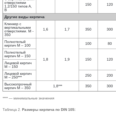
отверстиями
150
120
1,2/150 типов А,
В
Другие виды кирпича
Клинкер с
вертикальными
1,6
1,7
350
300
отверстиями. М -
350
Полнотелый
100
80
кирпич М – 100
Полнотелый
кирпич М – 150
1,8
1,9
150
120
Лицевой кирпич
М – 150
Лицевой кирпич
250
200
М – 250***
Высокопрочный
1,8***
350
300
кирпич М – 350
**** — минимальные значения
Таблица 2.
Размеры кирпича по DIN 105: