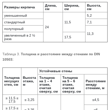
Длина,
Ширина,
Высота,
Размеры кирпича
см
см
см
уменьшенный
5,2
стандартный
11,5
7,1
24
полуторный
11,3
увеличенный в 2 ½
17,5
раза
Таблица 3.
Толщина и расстояние между стенами по DIN
10503:
Устойчивые стены
Толщина
Высота
Толщина
Толщина
несущих
этажа,
на 1 – 4
на 5 – 6
Расстояние
стен, см
м
этаже,
этаже,
между
считая
считая
стенами, м
сверху, см
сверху, см
≥ 11,5 ≤
≤ 3,25
≤4,5
17,5
≥ 17,5 ≤
≤ 3,25
≤6