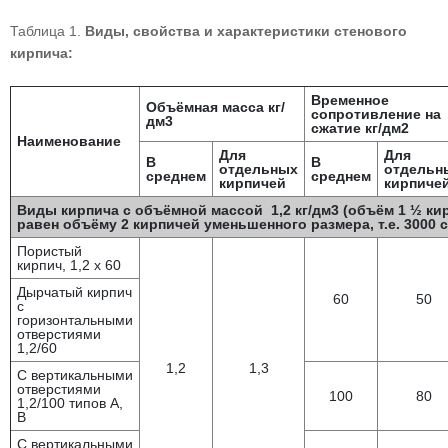
Таблица 1.
Виды, свойства и характеристики стенового
кирпича:
Временное
Объёмная масса кг/
сопротивление на
дм3
сжатие кг/дм2
Наименование
Для
Для
В
В
отдельных
отдельн
среднем
среднем
кирпичей
кирпиче
Виды кирпича с объёмной массой 1,2 кг/дм3 (объём 1 ½ к
равен объёму 2 кирпичей уменьшенного размера, т.е. 3000 
Пористый
кирпич, 1,2 х 60
Дырчатый кирпич
60
50
с
горизонтальными
отверстиями
1,2/60
1,2
1,3
С вертикальными
отверстиями
100
80
1,2/100 типов А,
В
С вертикальными