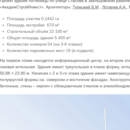
Проект здания гостиницы по улице Стасова в Заельцовском районе
«АкадемСтройИнвест». Архитекторы:
Турецкий Б.М
.,
Лотарев А.А.
,
Площадь участка 0,1442 га
Площадь застройки 670 м²
Строительный объём 22 100 м³
Общая площадь здания 5 400 м²
Количество номеров 54 (на 3-8 этажах)
Количество парковочных мест 18 (в подвале)
На первом этаже находится информационный центр, на втором эт
газовая котельная. Здание имеет треугольную в плане форму, кот
50,88 × 23,90 м. Начиная с 2 и 3-го этажа здание имеет нависающ
полукруглой формы на северном и восточном фасадах. Конструкти
бетонные, стены – кирпич с облицовочным стеклом и алюкобондом