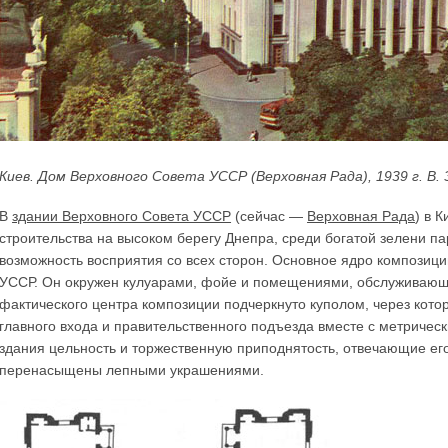
Киев. Дом Верховного Совета УССР (Верховная Рада), 1939 г. В
В
здании Верховного Совета УССР
(сейчас
—
Верховная Рада
) в 
строительства на высоком берегу Днепра, среди богатой зелени п
возможность восприятия со всех сторон. Основное ядро композиц
УССР. Он окружен кулуарами, фойе и помещениями, обслуживающи
фактического центра композиции подчеркнуто куполом, через кото
главного входа и правительственного подъезда вместе с метриче
здания цельность и торжественную приподнятость, отвечающие ег
перенасыщены лепными украшениями.