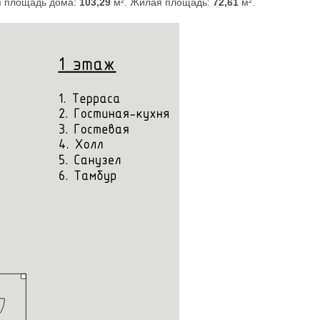
я площадь дома:
103,29
м². Жилая площадь:
72,61
м².