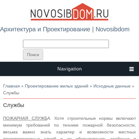
Архитектура и Проектирование | Novosibdom
Navigation
Вы здесь
Главная
»
Проектирование жилых зданий
»
Исходные данные
»
Службы
Службы
ПОЖАРНАЯ СЛУЖБ
А
. Хотя строительные нормы включают
минимум требований по технике пожарной безопасности,
весьма важно знать характер и возможности местных
противопожарных служб и их оборудования, особенно в