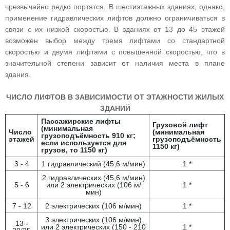
чрезвычайно редко портятся. В шестиэтажных зданиях, однако,
применение гидравлических лифтов должно ограничиваться в
связи с их низкой скоростью. В зданиях от 13 до 45 этажей
возможен выбор между тремя лифтами со стандартной
скоростью и двумя лифтами с повышенной скоростью, что в
значительной степени зависит от наличия места в плане
здания.
ЧИСЛО ЛИФТОВ В ЗАВИСИМОСТИ ОТ ЭТАЖНОСТИ ЖИЛЫХ
ЗДАНИЙ
Пассажирские лифты
Грузовой лифт
(минимальная
Число
(минимальная
грузоподъёмность 910 кг;
этажей
грузоподъёмность
если используется для
1150 кг)
грузов, то 1150 кг)
3 - 4
1 гидравлический (45,6 м/мин)
1 *
2 гидравлических (45,6 м/мин)
5 - 6
или 2 электрических (106 м/
1 *
мин)
7 - 12
2 электрических (106 м/мин)
1 *
3 электрических (106 м/мин)
13 -
или 2 электрических (150 - 210
1 *