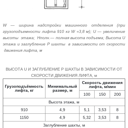
W — ширина надстройки машинного отделения (при
грузоподъемности лифта 910 кг W =3,8 м); U — увеличение
высоты этажа; Нполн.— полная высота подъема; Высота U
этажа и заглубление Р шахты в зависимости от скорости
движения лифта, м
ВЫСОТА U И ЗАГЛУБЛЕНИЕ P ШАХТЫ В ЗАВИСИМОСТИ ОТ
СКОРОСТИ ДВИЖЕНИЯ ЛИФТА, м
Скорость движения
Грузоподъёмность
Минимальный
лифта, м/мин
лифта, кг
размер, м
100
150
200
Высота этажа, м
910
4,9
5,1
3,53
8
1150
4,9
5,32
3,53
8
Заглубление шахты, м