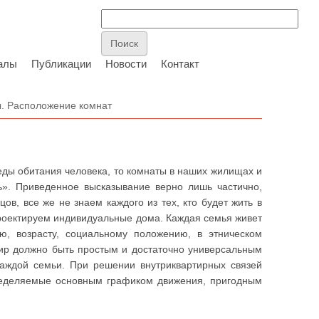
алы
Публикации
Новости
Контакт
. Расположение комнат
еды обитания человека, то комнаты в наших жилищах и
ь». Приведенное высказывание верно лишь частично,
в, все же не знаем каждого из тех, кто будет жить в
 проектируем индивидуальные дома. Каждая семья живет
ю, возрасту, социальному положению, в этническом
тир должно быть простым и достаточно универсальным
каждой семьи. При решении внутриквартирных связей
ределяемые основным графиком движения, пригодным