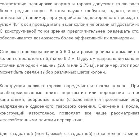
соответствие планировки квартир и гаража допускает то же рас
более редкие опоры. В этом случае требуется, однако, иное
автомашин; например, при устройстве одностороннего проезда 
углом 45° к оси проезда малый шаг колонн не ограничит достато
С конструктивной точки зрения предпочтительнее размещать сто
обеспечивается возможность более эффективной их планировки.
Стоянка с проездом шириной 6,0 м и размещением автомашин п
колонн с пролетом от 6,7 м до 8,2 м. В другом направлении коло
стоянки для одной машины (2,6 м или 2,75 м), например, этот прол
может быть сделан выбор различных шагов колонн.
Конструкция каркаса гаража определяется шагом колонн. При
слабоармированные плиты перекрытия или перекрытия с п
капителями, ребристые плиты (с балочными и прогонными реб
напряженные сдвоенного таврового сечения. Снижение в после
конструкций автостоянок, позволяет все чаще рассматрив
железобетонными плитами перекрытия.
Для квадратной (или близкой к квадратной) сетки колонн с м