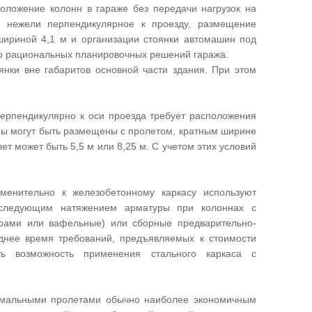
положение колонн в гараже без передачи нагрузок на
, нежели перпендикулярное к проезду, размещение
шириной 4,1 м и организации стоянки автомашин под
чно рациональных планировочных решений гаража.
янки вне габаритов основной части здания. При этом
ерпендикулярно к оси проезда требует расположения
нны могут быть размещены с пролетом, кратным ширине
ет может быть 5,5 м или 8,25 м. С учетом этих условий
менительно к железобетонному каркасу используют
оследующим натяжением арматуры при колоннах с
рами или вафельные) или сборные предварительно-
днее время требований, предъявляемых к стоимости
ать возможность применения стального каркаса с
инимальными пролетами обычно наиболее экономичным