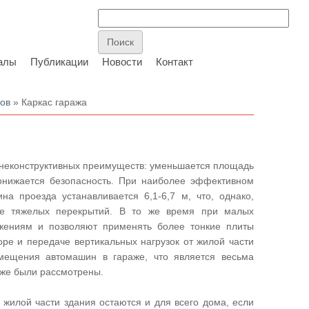
алы
Публикации
Новости
Контакт
мов
» Каркас гаража
неконструктивных преимуществ: уменьшается площадь
онижается безопасность. При наиболее эффективном
 проезда устанавливается 6,1-6,7 м, что, однако,
ее тяжелых перекрытий. В то же время при малых
ажениям и позволяют применять более тонкие плиты
оре и передаче вертикальных нагрузок от жилой части
мещения автомашин в гараже, что является весьма
уже были рассмотрены.
жилой части здания остаются и для всего дома, если