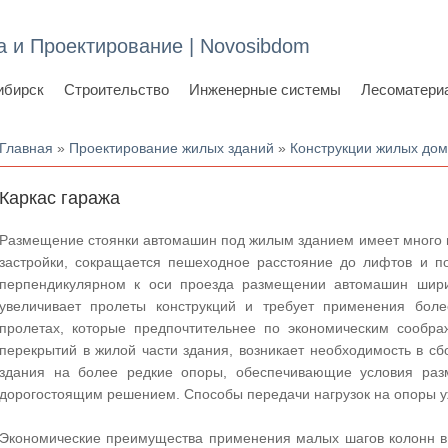
а и Проектирование | Novosibdom
ибирск
Строительство
Инженерные системы
Лесоматери
Вы здесь
Главная
»
Проектирование жилых зданий
»
Конструкции жилых до
Каркас гаража
Размещение стоянки автомашин под жилым зданием имеет много 
застройки, сокращается пешеходное расстояние до лифтов и п
перпендикулярном к оси проезда размещении автомашин ширина
увеличивает пролеты конструкций и требует применения бол
пролетах, которые предпочтительнее по экономическим сообр
перекрытий в жилой части здания, возникает необходимость в сб
здания на более редкие опоры, обеспечивающие условия раз
дорогостоящим решением. Способы передачи нагрузок на опоры 
Экономические преимущества применения малых шагов колонн в 