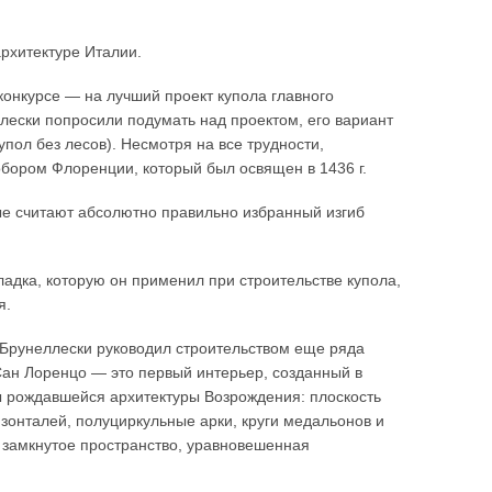
рхитектуре Италии.
онкурсе — на лучший проект купола главного
ллески попросили подумать над проектом, его вариант
пол без лесов). Несмотря на все трудности,
обором Флоренции, который был освящен в 1436 г.
ые считают абсолютно правильно избранный изгиб
ладка, которую он применил при строительстве купола,
я.
Брунеллески руководил строительством еще ряда
ан Лоренцо — это первый интерьер, созданный в
ы рождавшейся архитектуры Возрождения: плоскость
онталей, полуциркульные арки, круги медальонов и
 замкнутое пространство, уравновешенная