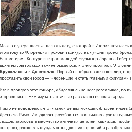
Можно с уверенностью назвать дату, с которой в Италии началась 
этом году во Флоренции проходил конкурс на лучший проект брон
Баптистерия. Конкурс выиграл молодой скульптор Лоренцо Гиберти
архитектуры гораздо важнее оказалось, кто его проиграл. Это были
Брунеллески
и
Донателло
. Первый по образованию ювелир, вто
прославить свой город — Флоренцию и стать главными фигурами Р
Итак, проиграв этот конкурс, обидевшись на несправедливое, по 
отправились в Рим изучать античные развалины вечного города.
Никто не подозревал, что главной целью молодых флорентийцев 
Древнего Рима. Им удалось разобраться в античных архитектурных
сводов, зарисовать множество античных деталей: карнизов, профи
построек, раскопать фундаменты древних строений и разобраться 