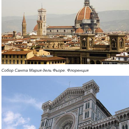
Собор Санта Мария дель Фьоре. Флоренция