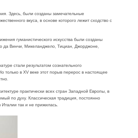
ния. Здесь, были созданы замечательные
ественного вкуса, в основе которого лежит сходство с
ижения гуманистического искусства были созданы
до да Винчи, Микеланджело, Тициан, Джорджоне,
ратуре стали результатом сознательного
Но только в XV веке этот порыв перерос в настоящее
тно.
итектуре практически всех стран Западной Европы, в
емый по духу. Классическая традиция, постоянно
в Италии так и не прижилась.