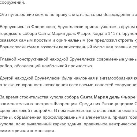
сооружений.
Это путешествие можно по праву считать началом Возрождения в а
Вернувшись во Флоренцию, Брунеллески принял участие в другом к
городского собора Санта Мария дель Фьоре. Когда в 1417 г. Бруне
оказался самым простым и оригинальным (он предложил строить ку
Брунеллески сумел возвести величественный купол над главным с
Главной конструктивной находкой Брунеллески современные учен
ребер, обладающий наибольшей прочностью.
Другой находкой Брунеллески была наклонная и зигзагообразная к
а также синхронность возведения всех восьми лопастей сооружени
За время строительства купола собора
Санта Мария дель Фьоре
знаменательных построек Флоренции. Среди них Ризница церкви С
средневековой постройке. В нем использованы основные элемент
стены, обрамленная профилированными элементами, примат гориз
купола, ясно выявленный каркас здания, правильное центрическое
симметричная композиция.