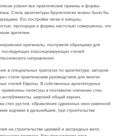
ллески усвоил все практические приемы и формы
 язык. Стиль архитектуры Брунеллески можно было бы
разцами. Его постройки легки и изящны,
хостью, пропорции и формы настолько совершенны, что
нным зрителем.
внеримские оригиналы, послужили образцами для
 и последующих классицизирующих стилей:
классического направления.
ие в специальных трактатах по архитектуре, автором
уре» стали практическим руководством для многих
ных стилей Европы. В собственных архитектурных
е применены пилястры в поэтажном членении стен,
е антаблементы, широкий общий карниз,
ка стен рустом, обрамления сдвоенных окон каменной
кими зодчими в дальнейшем, при строительстве
ия на строительстве церквей и загородных вилл,
твенности построек. Ему принадлежит идея