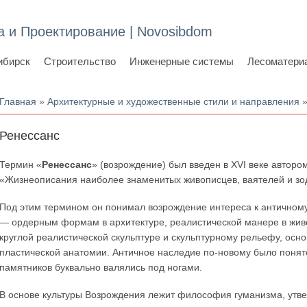
а и Проектирование | Novosibdom
ибирск
Строительство
Инженерные системы
Лесоматери
Вы здесь
Главная
»
Архитектурные и художественные стили и направления
»
Ренессанс
Термин «
Ренессанс
» (возрождение) был введен в XVI веке авторо
«Жизнеописания наиболее знаменитых живописцев, ваятелей и зод
Под этим термином он понимал возрождение интереса к античному
— ордерным формам в архитектуре, реалистической манере в живо
круглой реалистической скульптуре и скульптурному рельефу, осн
пластической анатомии. Античное наследие по-новому было понято
памятников буквально валялись под ногами.
В основе культуры Возрождения лежит философия гуманизма, утве