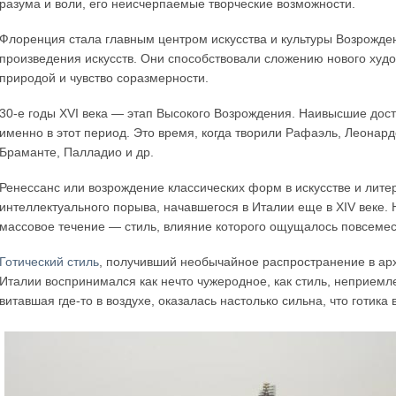
разума и воли, его неисчерпаемые творческие возможности.
Флоренция стала главным центром искусства и культуры Возрожде
произведения искусств. Они способствовали сложению нового худож
природой и чувство соразмерности.
30-е годы XVI века — этап Высокого Возрождения. Наивысшие дост
именно в этот период. Это время, когда творили Рафаэль, Леонар
Браманте, Палладио и др.
Ренессанс или возрождение классических форм в искусстве и лите
интеллектуального порыва, начавшегося в Италии еще в XIV веке. 
массовое течение — стиль, влияние которого ощущалось повсемес
Готический стиль
, получивший необычайное распространение в арх
Италии воспринимался как нечто чужеродное, как стиль, неприемл
витавшая где-то в воздухе, оказалась настолько сильна, что готика 