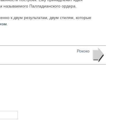
ак называемого Палладианского ордера.
нно к двум результатам, двум стилям, которые
изм
.
Рококо