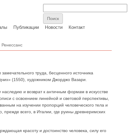
алы
Публикации
Новости
Контакт
 Ренессанс
м замечательного труда, бесценного источника
чих» (1550), художником Джорджо Вазари.
 наследию и возврат к античным формам в искусстве
писи с освоением линейной и световой перспективы,
ованным на изучении пропорций человеческого тела и
, прежде всего, в Италии, где руины древнеримских
рждающая красоту и достоинство человека, силу его