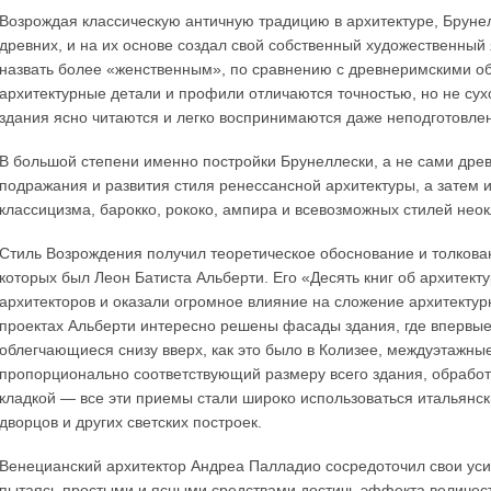
Возрождая классическую античную традицию в архитектуре, Бруне
древних, и на их основе создал свой собственный художественный
назвать более «женственным», по сравнению с древнеримскими об
архитектурные детали и профили отличаются точностью, но не су
здания ясно читаются и легко воспринимаются даже неподготовле
В большой степени именно постройки Брунеллески, а не сами дре
подражания и развития стиля ренессансной архитектуры, а затем
классицизма, барокко, рококо, ампира и всевозможных стилей нео
Стиль Возрождения получил теоретическое обоснование и толкован
которых был Леон Батиста Альберти. Его «Десять книг об архитект
архитекторов и оказали огромное влияние на сложение архитектур
проектах Альберти интересно решены фасады здания, где впервы
облегчающиеся снизу вверх, как это было в Колизее, междуэтажны
пропорционально соответствующий размеру всего здания, обработ
кладкой — все эти приемы стали широко использоваться итальянс
дворцов и других светских построек.
Венецианский архитектор Андреа Палладио сосредоточил свои усил
пытаясь простыми и ясными средствами достичь эффекта величес