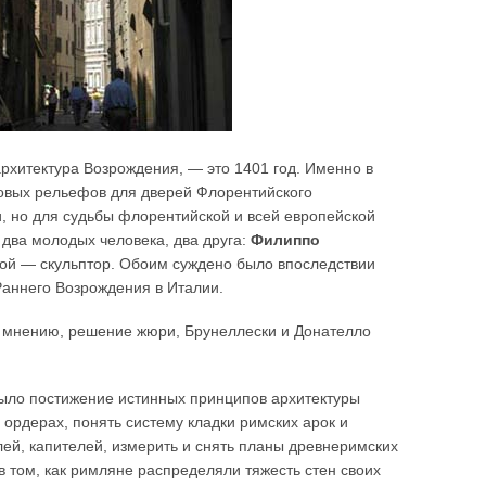
архитектура Возрождения, — это 1401 год. Именно в
зовых рельефов для дверей Флорентийского
, но для судьбы флорентийской и всей европейской
 два молодых человека, два друга:
Филиппо
рой — скульптор. Обоим суждено было впоследствии
аннего Возрождения в Италии.
их мнению, решение жюри, Брунеллески и Донателло
было постижение истинных принципов архитектуры
 ордерах, понять систему кладки римских арок и
лей, капителей, измерить и снять планы древнеримских
в том, как римляне распределяли тяжесть стен своих