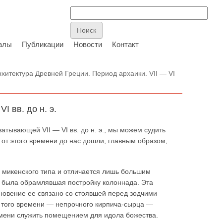
алы
Публикации
Новости
Контакт
хитектура Древней Греции. Период архаики. VII — VI
I вв. до н. э.
тывающей VII — VI вв. до н. э., мы можем судить
к от этого времени до нас дошли, главным образом,
 микенского типа и отличается лишь большим
 была обрамлявшая постройку колоннада. Эта
новение ее связано со стоявшей перед зодчими
щ того времени — непрочного кирпича-сырца —
емени служить помещением для идола божества.