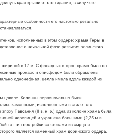
винуть края крыши от стен здания, в силу чего
характерные особенности его настолько детально
станавливаться.
тников, исполненных в этом ордере:
храма Геры в
редставление о начальной фазе развития эллинского
и шириной в 17 м. С фасадных сторон храма было по
ложенные пронаос и описфодом были обрамлены
чально однонефная, целла имела вдоль каждой из
ом цоколе. Колонны первоначально были
лись каменными, исполненными в стиле того
эпоху Павсания (II в. н. э.) одна из колонн храма была
иняной черепицей и украшена большими (2,25 м в
ой тот тип постройки со стенами из сырца и
торого является каменный храм дорийского ордера.