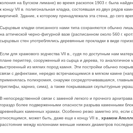
колония на Бугском лимане) во время раскопок 1903 г. была найде
к концу VII в. полигональная кладка, состоявшая из двух рядов ка
кирпичей. Здание, к которому принадлежала эта стена, до сего в
Сырцовые кладки описанного нами типа сохраняются обычно лишь
на аттической черно-фигурной вазе (расписанном около 560 г. кро
сырцовых стен употреблялись деревянные прокладки в виде горизо
Если для храмового зодчества VII в., судя по доступным нам мате
плане периптер, сооруженный из сырца и дерева, то аналогичное м
выстроенный из мягких пород камня. Эти постройки обычно покрыва
связи с дефектами, нередко встречающимися в мягком камне (напр
применялась полихромия, снаружи сосредоточивавшаяся, главным 
триглифы, карниз, сима), а также покрывавшая скульптурные укра
В непосредственной связи с заменой легкого и прочного архитрав
гораздо более подверженными опасности разрыва каменными блока
древнейших каменных храмах. Особенно резко заметно это, если 
относящимся, может быть, даже еще к концу VII в.,
храмом Аполло
расстояние между колоннами меньше нижних диаметров последни