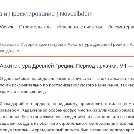
а и Проектирование | Novosibdom
ибирск
Строительство
Инженерные системы
Лесоматери
Вы здесь
Главная
»
История архитектуры
»
Архитектура Древней Греции
» Ар
вв. до н. э.
Архитектура Древней Греции. Период архаики. VII — V
О древнейшем периоде эллинского зодчества — эпохе архаики, охва
почти исключительно по постройкам культового назначения, так ка
храмы и сокровищницы.
Храм дорийского ордера, по-видимому, происходит от жилого дома
размером. Характерной особенностью многих из эллинских храмов
колоннада была греческим нововведением, и возможно, что возник
задачей: создать из обычного строительного материала для жили
монументальный храм, который должен был в течение долгого вр