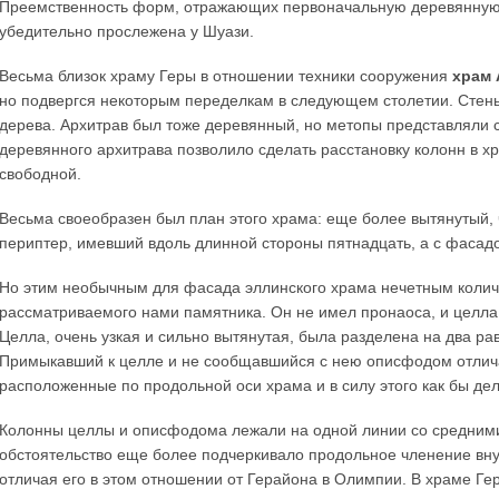
Преемственность форм, отражающих первоначальную деревянную 
убедительно прослежена у Шуази.
Весьма близок храму Геры в отношении техники сооружения
храм 
но подвергся некоторым переделкам в следующем столетии. Стен
дерева. Архитрав был тоже деревянный, но метопы представляли 
деревянного архитрава позволило сделать расстановку колонн в хр
свободной.
Весьма своеобразен был план этого храма: еще более вытянутый,
периптер, имевший вдоль длинной стороны пятнадцать, а с фасадо
Но этим необычным для фасада эллинского храма нечетным колич
рассматриваемого нами памятника. Он не имел пронаоса, и целла
Целла, очень узкая и сильно вытянутая, была разделена на два р
Примыкавший к целле и не сообщавшийся с нею описфодом отлича
расположенные по продольной оси храма и в силу этого как бы де
Колонны целлы и описфодома лежали на одной линии со средним
обстоятельство еще более подчеркивало продольное членение вну
отличая его в этом отношении от Герайона в Олимпии. В храме Ге