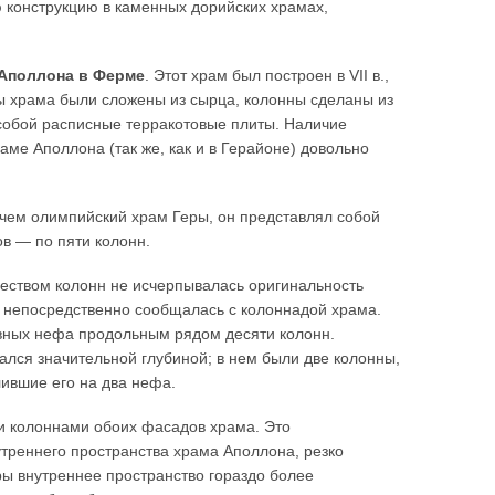
конструкцию в каменных дорийских храмах,
Аполлона в Ферме
. Этот храм был построен в VII в.,
ы храма были сложены из сырца, колонны сделаны из
собой расписные терракотовые плиты. Наличие
аме Аполлона (так же, как и в Герайоне) довольно
 чем олимпийский храм Геры, он представлял собой
в — по пяти колонн.
еством колонн не исчерпывалась оригинальность
 непосредственно сообщалась с колоннадой храма.
авных нефа продольным рядом десяти колонн.
лся значительной глубиной; в нем были две колонны,
лившие его на два нефа.
и колоннами обоих фасадов храма. Это
треннего пространства храма Аполлона, резко
ры внутреннее пространство гораздо более