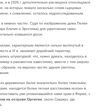
на, а в 1926 г. дополнительно расчищена относящаяся
мня, на которых лежало несколько слоев сырцовых
ремени, к сожалению, осталось недоисследованным.
 в нижних частях. Судя по изображению дома Пелея
тэре Клития и Эрготима) для укрепления таких
нтально клавшихся досок.
риалам, характерным является сильно вытянутый в
есто в VI в. занимает дорийский периптер,
лись штукатуркой, что, нужно думать, находилось в
имер в раковистом известняке); вместе с тем широко
образом, на верхних частях здания (метопы,
шения.
а из деревянных балок значительно более тяжелыми,
ми, находится более тесная расстановка колонн в
сопоставить уже упоминавшийся нами храм в Ферме, с
на на острове Ортигии
, около Сиракуз, где
х.