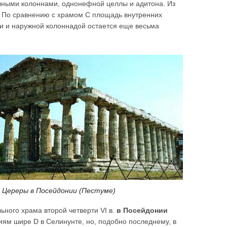
лными колоннами, однонефной целлы и адитона. Из
ы. По сравнению с храмом С площадь внутренних
ми и наружной колоннадой остается еще весьма
 Цереры в Посейдонии (Пестуме)
ного храма второй четверти VI в.
в Посейдонии
иям шире D в Селинунте, но, подобно последнему, в