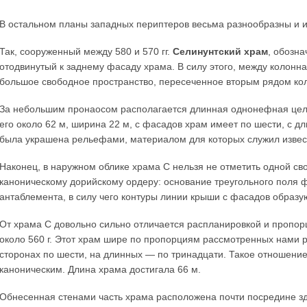
В остальном планы западных периптеров весьма разнообразны и 
Так, сооруженный между 580 и 570 гг.
Селинунтский храм
, обозн
отодвинутый к заднему фасаду храма. В силу этого, между колон
большое свободное пространство, пересеченное вторым рядом ко
За небольшим пронаосом располагается длинная однонефная целла
его около 62 м, ширина 22 м, с фасадов храм имеет по шести, с д
была украшена рельефами, материалом для которых служил извес
Наконец, в наружном облике храма С нельзя не отметить одной св
каноническому дорийскому ордеру: основание треугольного поля 
антаблемента, в силу чего контуры линии крыши с фасадов образу
От храма С довольно сильно отличается распланировкой и пропо
около 560 г. Этот храм шире по пропорциям рассмотренных нами 
сторонах по шести, на длинных — по тринадцати. Такое отношение
каноническим. Длина храма достигала 66 м.
Обнесенная стенами часть храма расположена почти посредине зд