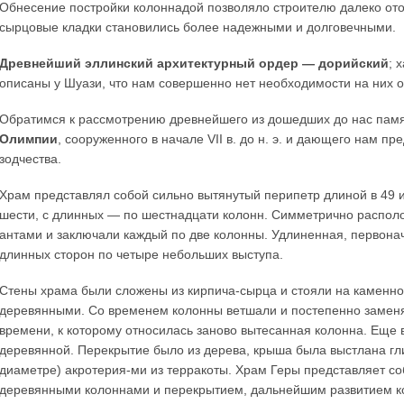
Обнесение постройки колоннадой позволяло строителю далеко отод
сырцовые кладки становились более надежными и долговечными.
Древнейший эллинский архитектурный ордер — дорийский
; 
описаны у Шуази, что нам совершенно нет необходимости на них о
Обратимся к рассмотрению древнейшего из дошедших до нас памя
Олимпии
, сооруженного в начале VII в. до н. э. и дающего нам п
зодчества.
Храм представлял собой сильно вытянутый перипетр длиной в 49 
шести, с длинных — по шестнадцати колонн. Симметрично распо
антами и заключали каждый по две колонны. Удлиненная, первона
длинных сторон по четыре небольших выступа.
Стены храма были сложены из кирпича-сырца и стояли на каменн
деревянными. Со временем колонны ветшали и постепенно заменя
времени, к которому относилась заново вытесанная колонна. Еще в 
деревянной. Перекрытие было из дерева, крыша была выстлана гл
диаметре) акротерия-ми из терракоты. Храм Геры представляет соб
деревянными колоннами и перекрытием, дальнейшим развитием ко