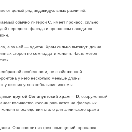
имеют целый ряд индивидуальных различий.
ачаемый обычно литерой
С
, имеет пронаос, сильно
надой переднего фасада и пронаосом находится
лонн.
, а за ней — адитон. Храм сильно вытянут: длина
линных сторон по семнадцати колонн. Часть метоп
тняк.
оеобразной особенности, не свойственной
фронтона у него несколько меньше длины
ют у нижних углов небольшие изломы.
рциями
другой Селинунтский храм
—
D
, сооруженный
ранее: количество колонн равняется на фасадных
 колонн впоследствии стало для эллинского храма
ания. Она состоит из трех помещений: пронаоса,