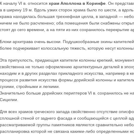
К началу VI в. относится
храм Аполлона в Коринфе
. Он представ
а в ширину 19 м. Вдоль узких сторон храма было по шести, а вдол
храма находилась большая трехнефная целла, в западной — небо
ничем не было расчленено; оба помещения были снабжены откры
стоят до сего времени, а на пяти из них сохранилось перекрытие а
Блоки архитрава очень высоки. Подушкообразные эхины капителей
более подчеркивает колоссальную тяжесть, которую несут колонны
Эта припухлость, придающая капители колонны крепкий, монумент
свойственна не только оформлению архитектурных деталей в эпох
находим и в других разделах прикладного искусства, например в к
процессе развития искусства формы дорийской колонны и капители 
сухими, стройными и легкими.
Значительно больше дорийских периптеров VI в. сохранилось не н
Сицилии.
Для всех храмов греческого запада свойственно отсутствие описф
сплошной стеной от заднего фасада и сообщающийся с целлой ад
рассматриваемой группы памятников являются сравнительно небо
распланировка которой не связана какими-либо определенными н