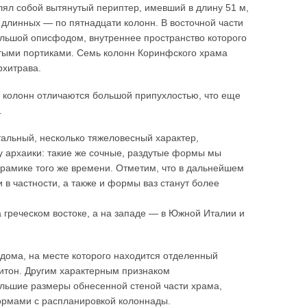
лял собой вытянутый периптер, имевший в длину 51 м,
ь длинных — по пятнадцати колонн. В восточной части
льшой описфодом, внутреннее пространство которого
тыми портиками. Семь колонн Коринфского храма
рхитрава.
 колонн отличаются большой припухлостью, что еще
.
альный, несколько тяжеловесный характер,
у архаики: такие же сочные, раздутые формы мы
ерамике того же времени. Отметим, что в дальнейшем
в частности, а также и формы ваз станут более
а греческом востоке, а на западе — в Южной Италии и
одома, на месте которого находится отделенный
итон. Другим характерным признаком
льшие размеры обнесенной стеной части храма,
ормами с распланировкой колоннады.