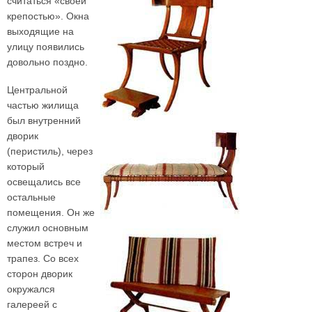
считаться «своей
крепостью». Окна
выходящие на
улицу появились
довольно поздно.
Центральной
частью жилища
был внутренний
дворик
(перистиль), через
который
освещались все
остальные
помещения. Он же
служил основным
местом встреч и
трапез. Со всех
сторон дворик
окружался
галереей с