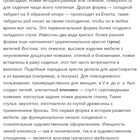
громоздкая, ножки четырехгранные или точеные, поверхность
для сидения чаще всего плетеная. Другая форма — складной
табурет на Х образной опоре — происходит из Египта, такие
табуреты раб носил за своим господином, чтобы он в любое
время мог сесть. Это первоначальная форма более позднего
складного стула. Известны два вида кресел; более ранняя
форма еще напоминает церемониальное кресло (
трон
)
жителей Востока: это тяжелое, высокое изделие мебели с
неуклюжими дощатыми ножками, спинкой и боковинами, ножки
вставлены в раму сиденья; этот тип часто встречается в
вазописи. Подобные парадные кресла делали для аристократов
и из мрамора (например, в театрах). Для повседневного
пользования, преимущественно для женщин, в V в. до н. э. был
создан легкий, элегантный
клисмос
— стул с серповидными
ножками, изогнутые задние ножки держали спинку. Такие
стулья, вероятно, изготовляли из гнутой древесины с
применением бронзы. Это первая форма в истории развития
мебели, где функциональное начало соединено с
сознательным художественным оформлением. Изящность
линий клисмоса — как в техническом, так и в художественном
отношении — является апогеем греческого мебельного