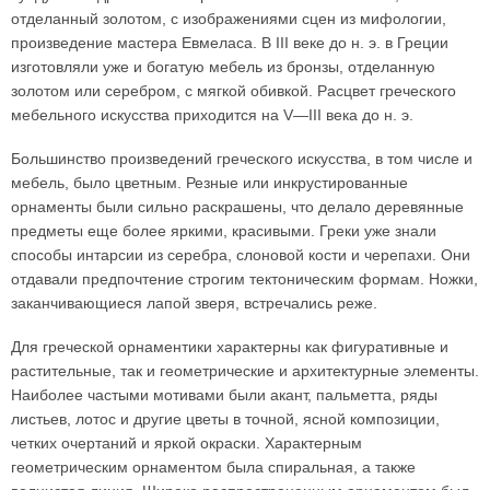
отделанный золотом, с изображениями сцен из мифологии,
произведение мастера Евмеласа. В III веке до н. э. в Греции
изготовляли уже и богатую мебель из бронзы, отделанную
золотом или серебром, с мягкой обивкой. Расцвет греческого
мебельного искусства приходится на V—III века до н. э.
Большинство произведений греческого искусства, в том числе и
мебель, было цветным. Резные или инкрустированные
орнаменты были сильно раскрашены, что делало деревянные
предметы еще более яркими, красивыми. Греки уже знали
способы интарсии из серебра, слоновой кости и черепахи. Они
отдавали предпочтение строгим тектоническим формам. Ножки,
заканчивающиеся лапой зверя, встречались реже.
Для греческой орнаментики характерны как фигуративные и
растительные, так и геометрические и архитектурные элементы.
Наиболее частыми мотивами были акант, пальметта, ряды
листьев, лотос и другие цветы в точной, ясной композиции,
четких очертаний и яркой окраски. Характерным
геометрическим орнаментом была спиральная, а также