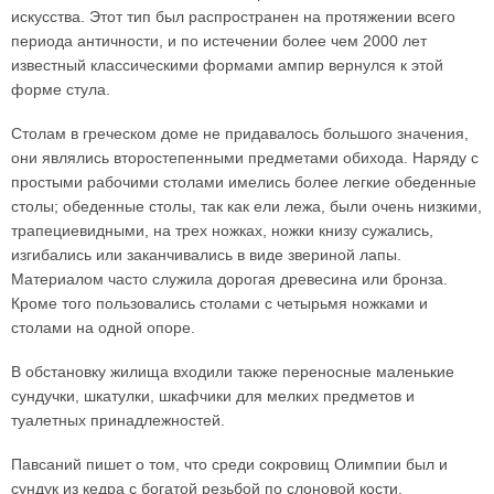
искусства. Этот тип был распространен на протяжении всего
периода античности, и по истечении более чем 2000 лет
известный классическими формами ампир вернулся к этой
форме стула.
Столам в греческом доме не придавалось большого значения,
они являлись второстепенными предметами обихода. Наряду с
простыми рабочими столами имелись более легкие обеденные
столы; обеденные столы, так как ели лежа, были очень низкими,
трапециевидными, на трех ножках, ножки книзу сужались,
изгибались или заканчивались в виде звериной лапы.
Материалом часто служила дорогая древесина или бронза.
Кроме того пользовались столами с четырьмя ножками и
столами на одной опоре.
В обстановку жилища входили также переносные маленькие
сундучки, шкатулки, шкафчики для мелких предметов и
туалетных принадлежностей.
Павсаний пишет о том, что среди сокровищ Олимпии был и
сундук из кедра с богатой резьбой по слоновой кости,