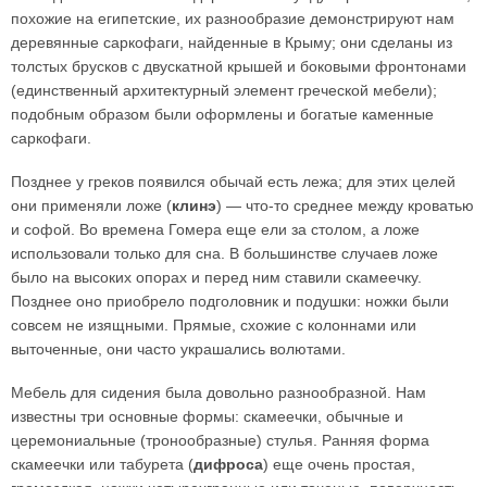
похожие на египетские, их разнообразие демонстрируют нам
деревянные саркофаги, найденные в Крыму; они сделаны из
толстых брусков с двускатной крышей и боковыми фронтонами
(единственный архитектурный элемент греческой мебели);
подобным образом были оформлены и богатые каменные
саркофаги.
Позднее у греков появился обычай есть лежа; для этих целей
они применяли ложе (
клинэ
) — что-то среднее между кроватью
и софой. Во времена Гомера еще ели за столом, а ложе
использовали только для сна. В большинстве случаев ложе
было на высоких опорах и перед ним ставили скамеечку.
Позднее оно приобрело подголовник и подушки: ножки были
совсем не изящными. Прямые, схожие с колоннами или
выточенные, они часто украшались волютами.
Мебель для сидения была довольно разнообразной. Нам
известны три основные формы: скамеечки, обычные и
церемониальные (тронообразные) стулья. Ранняя форма
скамеечки или табурета (
дифроса
) еще очень простая,