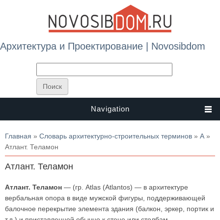
Архитектура и Проектирование | Novosibdom
Navigation
Вы здесь
Главная
»
Словарь архитектурно-строительных терминов
»
А
»
Атлант. Теламон
Атлант. Теламон
Атлант. Теламон
— (гр. Atlas (Atlantos) — в архитектуре
вербальная опора в виде мужской фигуры, поддерживающей
балочное перекрытие элемента здания (балкон, эркер, портик и
т.д.) и приставленной обычно к стене или столбам.