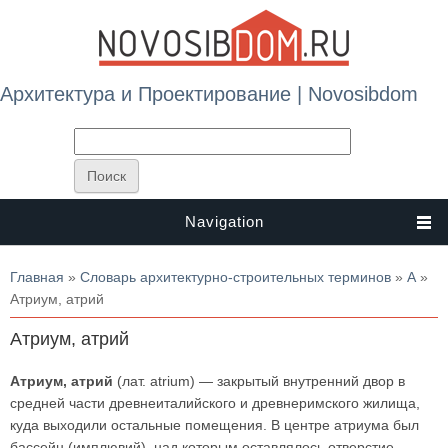
Архитектура и Проектирование | Novosibdom
Navigation
Вы здесь
Главная
»
Словарь архитектурно-строительных терминов
»
А
»
Атриум, атрий
Атриум, атрий
Атриум, атрий
(лат. аtrium) — закрытый внутренний двор в
средней части древнеиталийского и древнеримского жилища,
куда выходили остальные помещения. В центре атриума был
бассейн (имплювий), над которым оставлялось отверстие