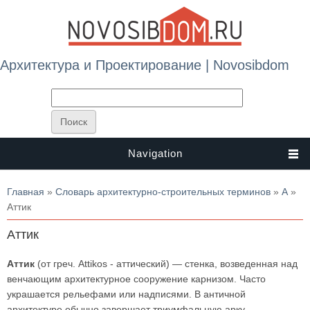
Архитектура и Проектирование | Novosibdom
Navigation
Вы здесь
Главная
»
Словарь архитектурно-строительных терминов
»
А
»
Аттик
Аттик
Аттик
(от греч. Attikos - аттический) — стенка, возведенная над
венчающим архитектурное сооружение карнизом. Часто
украшается рельефами или надписями. В античной
архитектуре обычно завершает триумфальную арку.