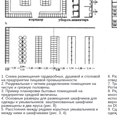
1. Схема размещения гардеробных, душевой и столовой
6. Р
на предприятии пищевой промышленности.
отве
2. Раздевальная с четким разделением помещения на
7. Т
чистую и грязную половины.
Ротте
3. Пример планировки бытовых помещений на
8. Р
предприятии средней величины.
мног
4. Основные размеры для размещения шкафчиков для
испо
одежды и умывальников: заштрихованные шкафчики
верх
размещены в два яруса (рис. 8).
по DI
5. Расстояния между рядами корытных умывальников и
9. С
между ними и шкафчиками (рис. 3, 4).
одеж