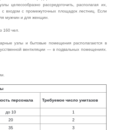
злы целесообразно рассредоточить, располагая их,
е с входом с промежуточных площадок лестниц. Если
для мужчин и для женщин.
о 160 чел.
арные узлы и бытовые помещения располагаются в
скусственной вентиляции — в подвальных помещениях.
ми.
ны
ость персонала
Требуемое число унитазов
до 10
1
20
2
35
3