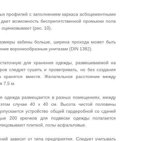
ных профилей с заполнением каркаса асбоцементными
 дает возможность беспрепятственной промьюки пола
 оцинковывают (рис. 10).
размеры кабины больше, ширина прохода может быть
ение воронкообразным унитазам (DIN 1382).
статочную для хранения одежды, развешиваемой на
ов следует сушить и проветривать, но без создания
а хранятся вместе. Желательное расстояние между
 7,5 м.
чая одежда размещается в разных помещениях, между
этом случае 40 х 40 см. Высота чистой половины
допускается устройство общей гардеробной со сдачей
ые 200 крючков для подвески одежды полагается
облицовывают плиткой, полы асфальтовые.
ний зависит от типа предприятия. Следует учитывать