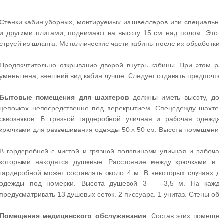
Стенки кабин уборных, монтируемых из швеллеров или специаль
и другими плитами, поднимают на высоту 15 см над полом. Это
струей из шланга. Металлические части кабины после их обработки
Предпочтительно открывание дверей внутрь кабины. При этом 
уменьшена, внешний вид кабин лучше. Следует отдавать предпочт
Бытовые помещения для шахтеров
должны иметь высоту, до
цепочках непосредственно под перекрытием. Спецодежду шахтер
сквозняков. В грязной гардеробной уличная и рабочая одежд
крючками для развешивания одежды 50 х 50 см. Высота помещения
В гардеробной с чистой и грязной половинами уличная и рабо
которыми находятся душевые. Расстояние между крючками в 
гардеробной может составлять около 4 м. В некоторых случаях 
одежды под номерки. Высота душевой 3 — 3,5 м. На кажд
предусматривать 13 душевых сеток, 2 писсуара, 1 унитаз. Стены 
Помещения медицинского обслуживания
. Состав этих помеще