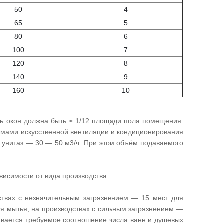
50
4
65
5
80
6
100
7
120
8
140
9
160
10
ь окон должна быть ≥ 1/12 площади пола помещения.
емами искусственной вентиляции и кондиционирования
а унитаз — 30 — 50 м3/ч. При этом объём подаваемого
ависимости от вида производства.
ствах с незначительным загрязнением — 15 мест для
ля мытья; на производствах с сильным загрязнением —
ливается требуемое соотношение числа ванн и душевых