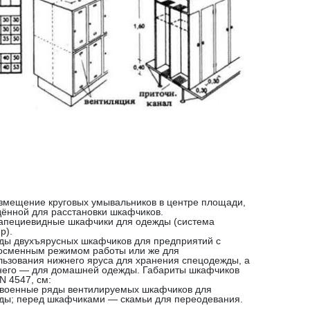
азмещение круговых умывальников в центре площади,
дённой для расстановки шкафчиков.
рапециевидные шкафчики для одежды (система
р).
яды двухъярусных шкафчиков для предприятий с
осменным режимом работы или же для
льзования нижнего яруса для хранения спецодежды, а
него — для домашней одежды. Габариты шкафчиков
N 4547, см:
двоенные ряды вентилируемых шкафчиков для
ды; перед шкафчиками — скамьи для переодевания.