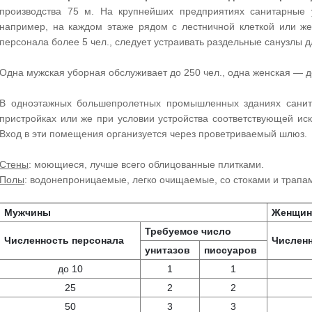
производства 75 м. На крупнейших предприятиях санитарные у
например, на каждом этаже рядом с лестничной клеткой или ж
персонала более 5 чел., следует устраивать раздельные санузлы 
Одна мужская уборная обслуживает до 250 чел., одна женская — д
В одноэтажных большепролетных промышленных зданиях санит
пристройках или же при условии устройства соответствующей и
Вход в эти помещения организуется через проветриваемый шлюз.
Стены
: моющиеся, лучше всего облицованные плитками.
Полы
: водонепроницаемые, легко очищаемые, со стоками и трапа
Мужчины
Женщи
Требуемое число
Численность персонала
Численн
унитазов
писсуаров
до 10
1
1
25
2
2
50
3
3