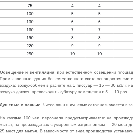
75
4
4
100
5
5
130
6
6
160
7
7
190
8
8
220
9
9
250
10
10
Освещение и вентиляция
: при естественном освещении площад
Промышленные здания без естественного света оснащаются сист
воздуха: воздухообмен в расчете на 1 писсуар — 15 — 30 м3/ч; н
воздуха должен превосходить кубатуру помещения в 5 — 10 раз.
Душевые и ванные
. Число ванн и душевых сеток назначается в з
На каждые 100 чел. персонала предусматривается: на производ
мытья, на производствах с умеренным загрязнением — 20 мест д
25 мест для мытья. В зависимости от вида производства устанав