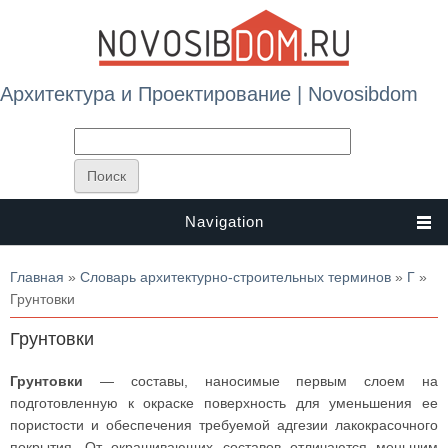
Архитектура и Проектирование | Novosibdom
Navigation
Вы здесь
Главная
»
Словарь архитектурно-строительных терминов
»
Г
»
Грунтовки
Грунтовки
Грунтовки
— составы, наносимые первым слоем на
подготовленную к окраске поверхность для уменьшения ее
пористости и обеспечения требуемой адгезии лакокрасочного
покрытия. От окрашивающих составов отличаются меньшим