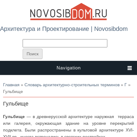
Архитектура и Проектирование | Novosibdom
Navigation
Вы здесь
Главная
»
Словарь архитектурно-строительных терминов
»
Г
»
Гульбище
Гульбище
Гульбище
— в древнерусской архитектуре наружная терраса
или галерея, окружающая здание на уровне перекрытий
подклета. Были распространены в культовой архитектуре XVI-
XVII вв., иногда встречались в светских постройках.