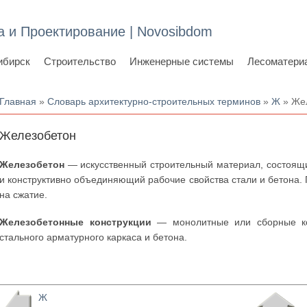
а и Проектирование | Novosibdom
ибирск
Строительство
Инженерные системы
Лесоматери
Вы здесь
Главная
»
Словарь архитектурно-строительных терминов
»
Ж
» Же
Железобетон
Железобетон
— искусственный строительный материал, состоящий
и конструктивно объединяющий рабочие свойства стали и бетона. 
на сжатие.
Железобетонные конструкции
— монолитные или сборные ко
стального арматурного каркаса и бетона.
Ж