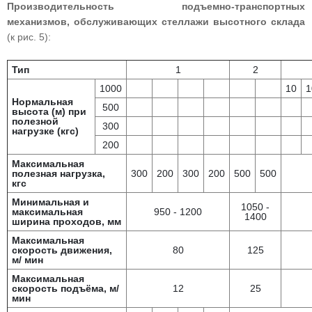
Производительность подъемно-транспортных
механизмов, обслуживающих стеллажи высотного склада
(к рис. 5):
Тип
1
2
1000
10
1
Нормальная
500
высота (м) при
полезной
300
нагрузке (кгс)
200
Максимальная
полезная нагрузка,
300
200
300
200
500
500
кгс
Минимальная и
1050 -
максимальная
950 - 1200
1400
ширина проходов, мм
Максимальная
скорость движения,
80
125
м/ мин
Максимальная
скорость подъёма, м/
12
25
мин