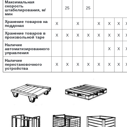
Максимальная
скорость
25
25
штабелирования, м/
мин
Хранение товаров на
Х
Х
Х
Х
Х
поддонах
Хранение товаров в
Х
Х
Х
Х
Х
Х
Х
произвольной таре
Наличие
автоматизированного
Х
Х
управления
Наличие
перестановочного
Х
Х
Х
Х
Х
Х
Х
устройства