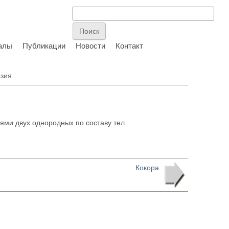
алы
Публикации
Новости
Контакт
езия
ми двух однородных по составу тел.
Кокора