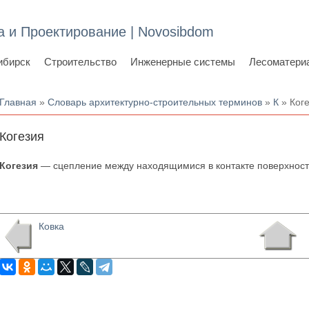
а и Проектирование | Novosibdom
ибирск
Строительство
Инженерные системы
Лесоматери
Вы здесь
Главная
»
Словарь архитектурно-строительных терминов
»
К
» Ког
Когезия
Когезия
— сцепление между находящимися в контакте поверхностя
Ковка