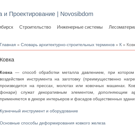
а и Проектирование | Novosibdom
ибирск
Строительство
Инженерные системы
Лесоматери
Вы здесь
Главная
»
Словарь архитектурно-строительных терминов
»
К
» Ков
Ковка
Ковка
— способ обработки металла давлением, при котором в
воздействия инструмента на заготовку (преимущественно наг
производится на прессах, молотах или ковочных машинах. Ков
фонари) служат декоративным элементом, дополняющим ар
применяются в декоре интерьеров и фасадов общественных зданий
Кузнечный инструмент и оборудование
Основные способы деформирования ковкого железа