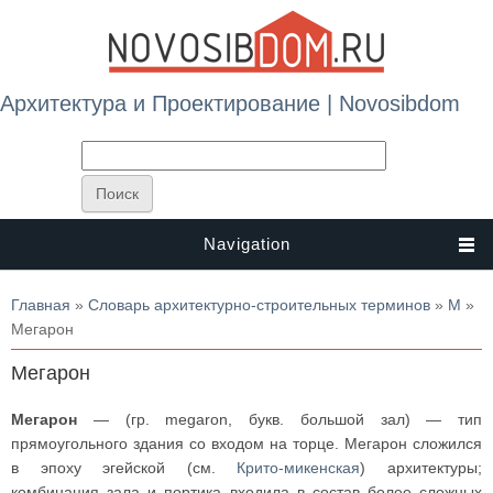
Архитектура и Проектирование | Novosibdom
Navigation
Вы здесь
Главная
»
Словарь архитектурно-строительных терминов
»
М
»
Мегарон
Мегарон
Мегарон
— (гр. megaron, букв. большой зал) — тип
прямоугольного здания со входом на торце. Мегарон сложился
в эпоху эгейской (см.
Крито-микенская
) архитектуры;
комбинация зала и портика входила в состав более сложных