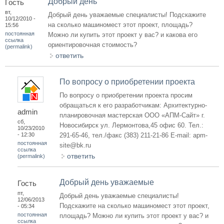
Добрый день
Гость
вт,
Добрый день уважаемые специалисты! Подскажите
10/12/2010 -
на сколько машиномест этот проект, площадь?
15:56
постоянная
Можно ли купить этот проект у вас? и какова его
ссылка
ориентировочная стоимость?
(permalink)
ответить
По вопросу о приобретении проекта
По вопросу о приобретении проекта просим
обращаться к его разработчикам: Архитектурно-
admin
планировочная мастерская ООО «АПМ-Сайт» г.
сб,
Новосибирск ул. Лермонтова,45 офис 60. Тел.:
10/23/2010
- 12:30
291-65-46, тел./факс (383) 211-21-86 E-mail: apm-
постоянная
site@bk.ru
ссылка
ответить
(permalink)
Добрый день уважаемые
Гость
пт,
Добрый день уважаемые специалисты!
12/06/2013
Подскажите на сколько машиномест этот проект,
- 05:34
постоянная
площадь? Можно ли купить этот проект у вас? и
ссылка