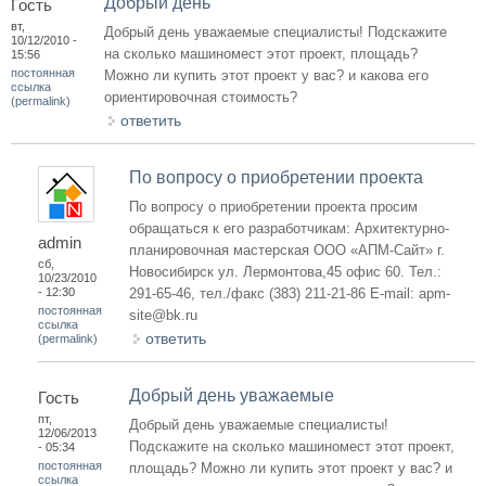
Добрый день
Гость
вт,
Добрый день уважаемые специалисты! Подскажите
10/12/2010 -
на сколько машиномест этот проект, площадь?
15:56
постоянная
Можно ли купить этот проект у вас? и какова его
ссылка
ориентировочная стоимость?
(permalink)
ответить
По вопросу о приобретении проекта
По вопросу о приобретении проекта просим
обращаться к его разработчикам: Архитектурно-
admin
планировочная мастерская ООО «АПМ-Сайт» г.
сб,
Новосибирск ул. Лермонтова,45 офис 60. Тел.:
10/23/2010
- 12:30
291-65-46, тел./факс (383) 211-21-86 E-mail: apm-
постоянная
site@bk.ru
ссылка
ответить
(permalink)
Добрый день уважаемые
Гость
пт,
Добрый день уважаемые специалисты!
12/06/2013
Подскажите на сколько машиномест этот проект,
- 05:34
постоянная
площадь? Можно ли купить этот проект у вас? и
ссылка