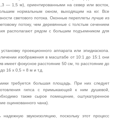
3 — 1,5 м), ориентированными на север или восток,
большим нормальным окном, выходящим на юг. Все
ности светового потока. Оконные переплеты лучше из
ветовому потоку, чем деревянные с толстым сечением
ния располагают рядом с большим подъемником для
 установку проекционного аппарата или эпидиаскопа.
еличении изображения в масштабе от 10:1 до 15:1 они
в имеет фокусное расстояние 50 см, то расстояние до
 16 х 0,5 = 8 м и т.д.
амики требуется большая площадь. При них следует
готовления гипса с примыкающей к ним душевой,
обходимо также сырое помещение, оштукатуренное
ие оцинкованного чана).
надежную звукоизоляцию, поскольку этот процесс