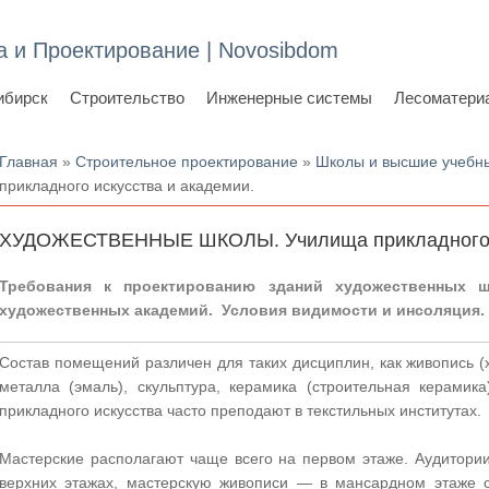
а и Проектирование | Novosibdom
ибирск
Строительство
Инженерные системы
Лесоматери
Вы здесь
Главная
»
Строительное проектирование
»
Школы и высшие учебн
прикладного искусства и академии.
ХУДОЖЕСТВЕННЫЕ ШКОЛЫ. Училища прикладного и
Требования к проектированию зданий художественных ш
художественных академий. Условия видимости и инсоляция.
Состав помещений различен для таких дисциплин, как живопись (
металла (эмаль), скульптура, керамика (строительная керамик
прикладного искусства часто преподают в текстильных институтах.
Мастерские располагают чаще всего на первом этаже. Аудитори
верхних этажах, мастерскую живописи — в мансардном этаже 