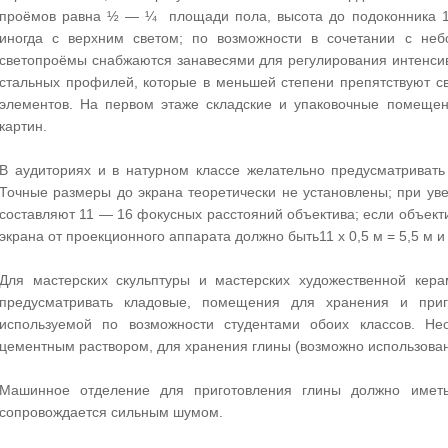
проёмов равна ½ — ¼ площади пола, высота до подоконника 1,
иногда с верхним светом; по возможности в сочетании с не
светопроёмы снабжаются занавесями для регулирования интенсив
стальных профилей, которые в меньшей степени препятствуют с
элементов. На первом этаже складские и упаковочные помеще
картин.
В аудиториях и в натурном классе желательно предусматривать
Точные размеры до экрана теоретически не установлены; при ув
составляют 11 — 16 фокусных расстояний объектива; если объекти
экрана от проекционного аппарата должно быть11 х 0,5 м = 5,5 м и до
Для мастерских скульптуры и мастерских художественной кер
предусматривать кладовые, помещения для хранения и при
используемой по возможности студентами обоих классов. Не
цементным раствором, для хранения глины (возможно использован
Машинное отделение для приготовления глины должно иметь 
сопровождается сильным шумом.