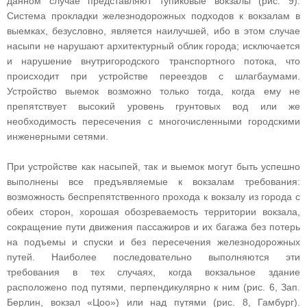
данном случае представляют тупиковые вокзалы (рис. 9).
Система прокладки железнодорожных подходов к вокзалам в
выемках, безусловно, является наилучшей, ибо в этом случае
насыпи не нарушают архитектурный облик города; исключается
и нарушение внутригородского транспортного потока, что
происходит при устройстве переездов с шлагбаумами.
Устройство выемок возможно только тогда, когда ему не
препятствует высокий уровень грунтовых вод или же
необходимость пересечения с многочисленными городскими
инженерными сетями.
При устройстве как насыпей, так и выемок могут быть успешно
выполнены все предъявляемые к вокзалам требования:
возможность беспрепятственного прохода к вокзалу из города с
обеих сторон, хорошая обозреваемость территории вокзала,
сокращение пути движения пассажиров и их багажа без потерь
на подъемы и спуски и без пересечения железнодорожных
путей. Наиболее последовательно выполняются эти
требования в тех случаях, когда вокзальное здание
расположено под путями, перпендикулярно к ним (рис. 6, Зап.
Берлин, вокзал «Цоо») или над путями (рис. 8, Гамбург).